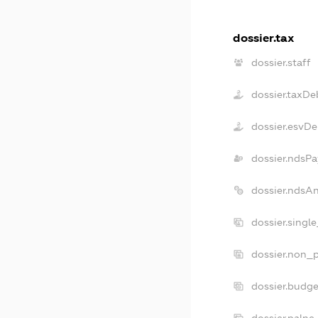
dossier.tax
dossier.staff
dossier.taxDe
dossier.esvDe
dossier.ndsPa
dossier.ndsA
dossier.singl
dossier.non_p
dossier.budg
dossier.palne