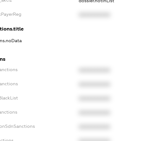
dossier.notInList
axPayerReg
XXXXXXXXXX
tions.title
ons.noData
ons
anctions
XXXXXXXXXX
anctions
XXXXXXXXXX
lackList
XXXXXXXXXX
anctions
XXXXXXXXXX
NonSdnSanctions
XXXXXXXXXX
nctions