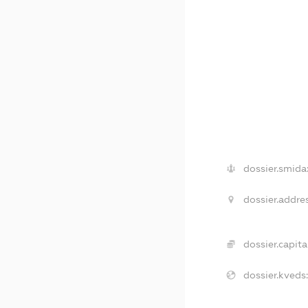
dossier.smida
dossier.addres
dossier.capita
dossier.kveds