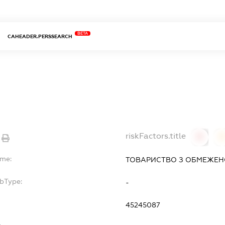
BETA
CAHEADER.PERSSEARCH
riskFactors.title
0
ame:
ТОВАРИСТВО З ОБМЕЖЕНО
ubType:
-
:
45245087