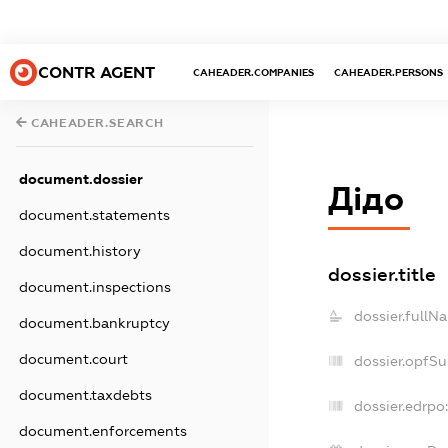
CONTR AGENT
CAHEADER.COMPANIES
CAHEADER.PERSONS
CAHEADER.SEARCH
document.dossier
Дідо
document.statements
document.history
dossier.title
document.inspections
dossier.fullN
document.bankruptcy
document.court
dossier.opfS
document.taxdebts
dossier.edrpo
document.enforcements