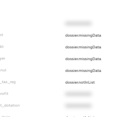
XXXXXXXXXX
bt
dossier.missingData
bt
dossier.missingData
yer
dossier.missingData
nnul
dossier.missingData
e_tax_reg
dossier.notInList
rofit
XXXXXXXXXX
et_dotation
XXXXXXXXXX
_akciz