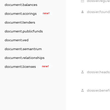
dossier.regDa
document.balances
dossier.foun
document.scorings
new!
document.tenders
document.publicfunds
document.ved
document.semantrum
document.relationships
document.licenses
new!
dossier.heads
dossier.benefi