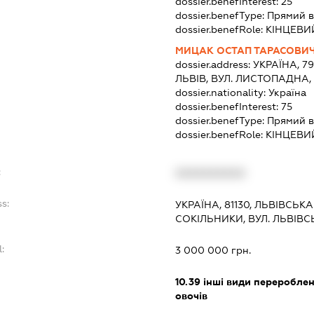
dossier.benefInterest:
25
dossier.benefType:
Прямий в
dossier.benefRole:
КІНЦЕВИ
МИЦАК ОСТАП ТАРАСОВИ
dossier.address:
УКРАЇНА, 7
ЛЬВІВ, ВУЛ. ЛИСТОПАДНА,
dossier.nationality:
Україна
dossier.benefInterest:
75
dossier.benefType:
Прямий в
dossier.benefRole:
КІНЦЕВИ
:
XXXXXXXXXX
s:
УКРАЇНА, 81130, ЛЬВІВСЬК
СОКІЛЬНИКИ, ВУЛ. ЛЬВІВСЬ
l:
3 000 000 грн.
:
10.39
інші види переробленн
овочів