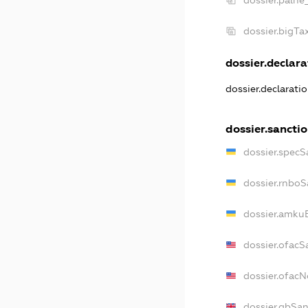
dossier.bigT
dossier.declara
dossier.declarati
dossier.sancti
dossier.specS
dossier.rnboS
dossier.amkuB
dossier.ofacS
dossier.ofac
dossier.gbSa