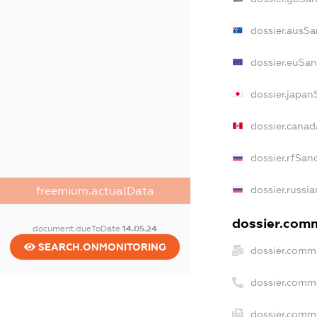
dossier.ausSa
dossier.euSan
dossier.japan
dossier.cana
dossier.rfSan
dossier.russi
freemium.actualData
dossier.comm
document.dueToDate
14.05.24
SEARCH.ONMONITORING
dossier.comm
dossier.comm
dossier.comme