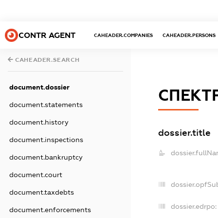
CONTR AGENT
CAHEADER.COMPANIES
CAHEADER.PERSONS
CAHEADER.SEARCH
document.dossier
СПЕКТР
document.statements
document.history
dossier.title
document.inspections
dossier.fullNa
document.bankruptcy
document.court
dossier.opfSu
document.taxdebts
dossier.edrpo:
document.enforcements