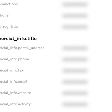
aSanctions
XXXXXXXXXX
tions
XXXXXXXXXX
n_reg_title
XXXXXXXXXX
rcial_info.title
rcial_info.postal_address
XXXXXXXXXX
rcial_info.phone
XXXXXXXXXX
rcial_info.fax
XXXXXXXXXX
rcial_info.email
XXXXXXXXXX
rcial_info.website
XXXXXXXXXX
cial_info.activity
XXXXXXXXXX