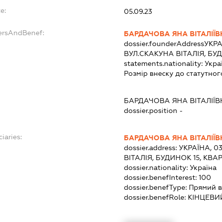
e:
05.09.23
dersAndBenef:
БАРДАЧОВА ЯНА ВІТАЛІЇВ
dossier.founderAddress
УКРА
ВУЛ.СКАКУНА ВІТАЛІЯ, БУД
statements.nationality:
Укра
Розмір внеску до статутног
БАРДАЧОВА ЯНА ВІТАЛІЇВ
dossier.position -
iaries:
БАРДАЧОВА ЯНА ВІТАЛІЇВ
dossier.address:
УКРАЇНА, 0
ВІТАЛІЯ, БУДИНОК 15, КВА
dossier.nationality:
Україна
dossier.benefInterest:
100
dossier.benefType:
Прямий в
dossier.benefRole:
КІНЦЕВИ