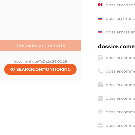
dossier.canad
dossier.rfSanc
dossier.russia
freemium.actualData
dossier.comme
dossier.comme
document.dueToDate
25.02.26
SEARCH.ONMONITORING
dossier.comme
dossier.comme
dossier.comme
dossier.comme
dossier.commer