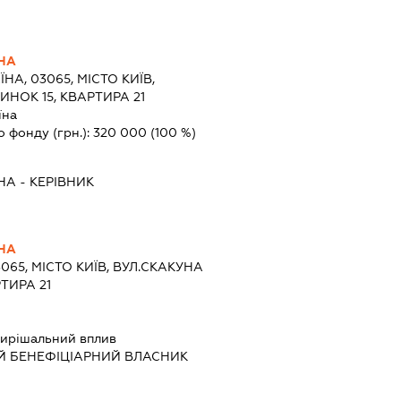
НА
ЇНА, 03065, МІСТО КИЇВ,
ИНОК 15, КВАРТИРА 21
їна
о фонду (грн.):
320 000
(100 %)
НА
-
КЕРІВНИК
НА
3065, МІСТО КИЇВ, ВУЛ.СКАКУНА
РТИРА 21
ирішальний вплив
Й БЕНЕФІЦІАРНИЙ ВЛАСНИК