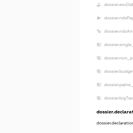
dossier.esvDe
dossier.ndsPa
dossier.ndsAn
dossier.singl
dossier.non_p
dossier.budge
dossier.palne
dossier.bigTa
dossier.declarat
dossier.declarati