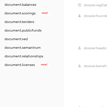
document.balances
dossier.regDat
document.scorings
new!
dossier.foun
document.tenders
document.publicfunds
document.ved
document.semantrum
dossier.heads:
document.relationships
document.licenses
new!
dossier.benefic