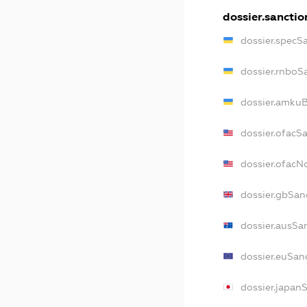
dossier.sanctio
dossier.specS
dossier.rnboS
dossier.amkuB
dossier.ofacS
dossier.ofac
dossier.gbSan
dossier.ausSa
dossier.euSan
dossier.japan