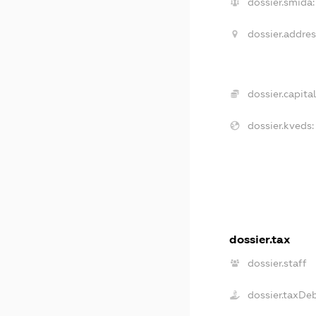
dossier.smida:
dossier.addres
dossier.capital
dossier.kveds:
dossier.tax
dossier.staff
dossier.taxDe