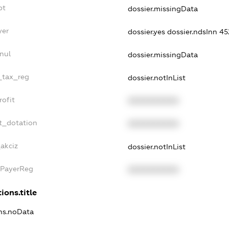
bt
dossier.missingData
yer
dossier.yes
dossier.ndsInn 
nul
dossier.missingData
e_tax_reg
dossier.notInList
rofit
XXXXXXXXXX
t_dotation
XXXXXXXXXX
_akciz
dossier.notInList
xPayerReg
XXXXXXXXXX
ions.title
ons.noData