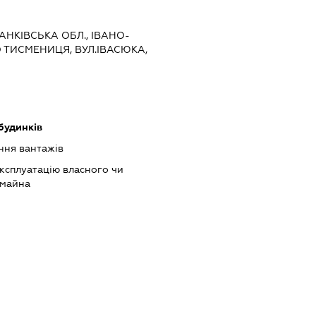
РАНКІВСЬКА ОБЛ., ІВАНО-
О ТИСМЕНИЦЯ, ВУЛ.ІВАСЮКА,
будинків
ння вантажів
ксплуатацію власного чи
 майна