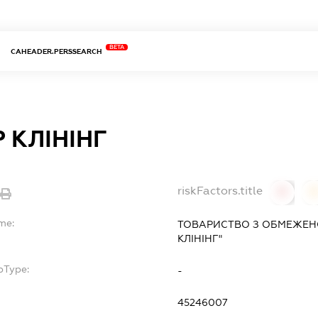
BETA
CAHEADER.PERSSEARCH
 КЛІНІНГ
riskFactors.title
0
me:
ТОВАРИСТВО З ОБМЕЖЕН
КЛІНІНГ"
bType:
-
45246007