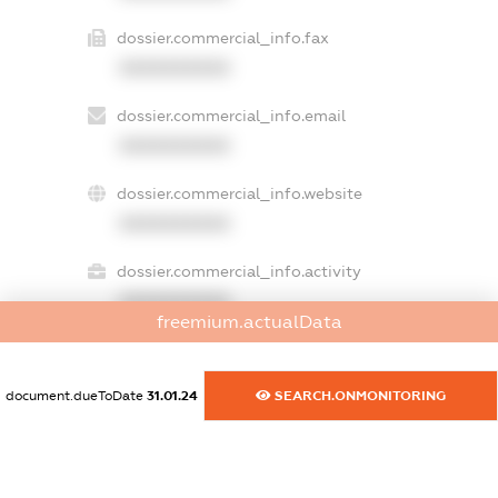
dossier.commercial_info.fax
XXXXXXXXXX
dossier.commercial_info.email
XXXXXXXXXX
dossier.commercial_info.website
XXXXXXXXXX
dossier.commercial_info.activity
XXXXXXXXXX
freemium.actualData
document.dueToDate
31.01.24
SEARCH.ONMONITORING
freemium.exampleText_1
freemium.exampleText_2
freemium.anonymousPerSearch2
FREEMIUM.DETAILS