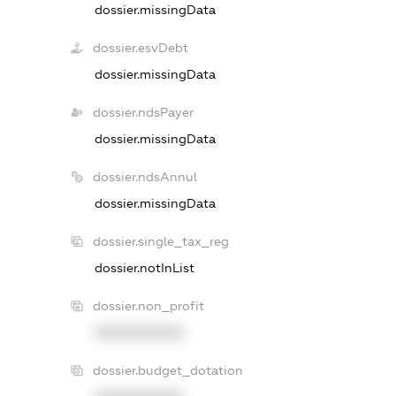
dossier.missingData
dossier.esvDebt
dossier.missingData
dossier.ndsPayer
dossier.missingData
dossier.ndsAnnul
dossier.missingData
dossier.single_tax_reg
dossier.notInList
dossier.non_profit
XXXXXXXXXX
dossier.budget_dotation