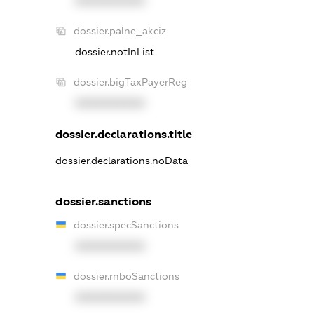
XXXXXXXXXX
dossier.palne_akciz
dossier.notInList
dossier.bigTaxPayerReg
XXXXXXXXXX
dossier.declarations.title
dossier.declarations.noData
dossier.sanctions
dossier.specSanctions
XXXXXXXXXX
dossier.rnboSanctions
XXXXXXXXXX