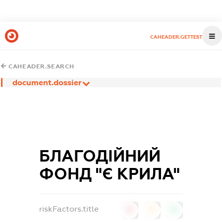
CAHEADER.GETTEST
CAHEADER.SEARCH
document.dossier
БЛАГОДІЙНИЙ
ФОНД "Є КРИЛА"
riskFactors.title
0
0
0