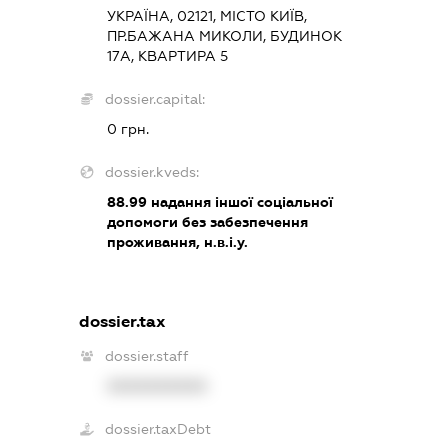
УКРАЇНА, 02121, МІСТО КИЇВ,
ПР.БАЖАНА МИКОЛИ, БУДИНОК
17А, КВАРТИРА 5
dossier.capital:
0 грн.
dossier.kveds:
88.99
надання іншої соціальної
допомоги без забезпечення
проживання, н.в.і.у.
dossier.tax
dossier.staff
XXXXXXXXXX
dossier.taxDebt