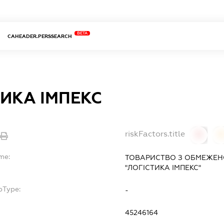
BETA
CAHEADER.PERSSEARCH
ИКА ІМПЕКС
riskFactors.title
0
me:
ТОВАРИСТВО З ОБМЕЖЕН
"ЛОГІСТИКА ІМПЕКС"
bType:
-
45246164