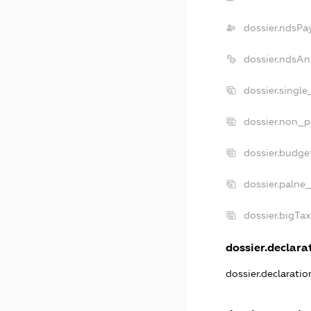
dossier.ndsPa
dossier.ndsAn
dossier.singl
dossier.non_p
dossier.budge
dossier.palne
dossier.bigTa
dossier.declarat
dossier.declarati