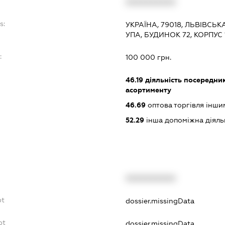
XXXXXXXXXX
s:
УКРАЇНА, 79018, ЛЬВІВСЬКА
УПА, БУДИНОК 72, КОРПУС 1
:
100 000 грн.
46.19
діяльність посередник
асортименту
46.69
оптова торгівля інш
52.29
інша допоміжна діяльн
XXXXXXXXXX
bt
dossier.missingData
bt
dossier.missingData