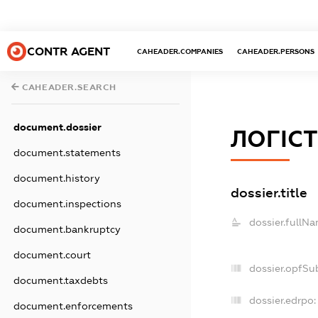
CONTR AGENT
CAHEADER.COMPANIES
CAHEADER.PERSONS
CAHEADER.SEARCH
document.dossier
ЛОГІСТ
document.statements
document.history
dossier.title
document.inspections
dossier.fullNa
document.bankruptcy
document.court
dossier.opfSu
document.taxdebts
dossier.edrpo:
document.enforcements