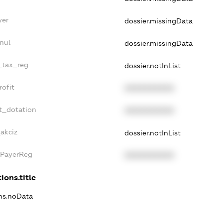
yer
dossier.missingData
nul
dossier.missingData
e_tax_reg
dossier.notInList
rofit
XXXXXXXXXX
t_dotation
XXXXXXXXXX
_akciz
dossier.notInList
xPayerReg
XXXXXXXXXX
ions.title
ons.noData