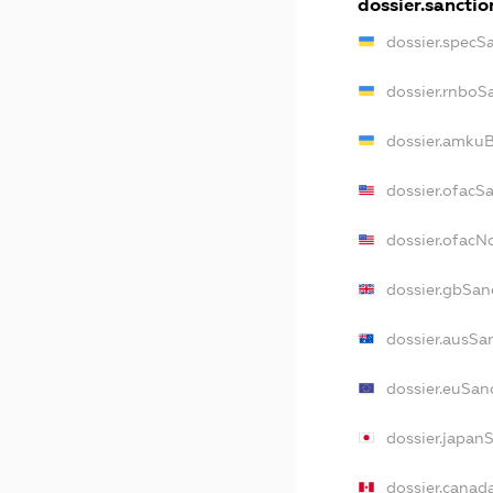
dossier.sanctio
dossier.specS
dossier.rnboS
dossier.amkuB
dossier.ofacS
dossier.ofac
dossier.gbSan
dossier.ausSa
dossier.euSan
dossier.japan
dossier.canad