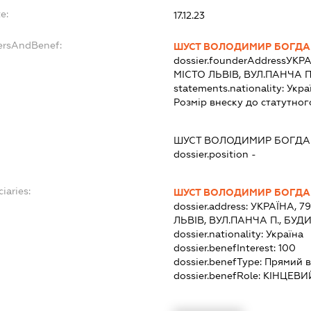
e:
17.12.23
ersAndBenef:
ШУСТ ВОЛОДИМИР БОГД
dossier.founderAddress
УКРА
МІСТО ЛЬВІВ, ВУЛ.ПАНЧА П
statements.nationality:
Укра
Розмір внеску до статутног
ШУСТ ВОЛОДИМИР БОГД
dossier.position -
iaries:
ШУСТ ВОЛОДИМИР БОГД
dossier.address:
УКРАЇНА, 7
ЛЬВІВ, ВУЛ.ПАНЧА П., БУД
dossier.nationality:
Україна
dossier.benefInterest:
100
dossier.benefType:
Прямий в
dossier.benefRole:
КІНЦЕВИ