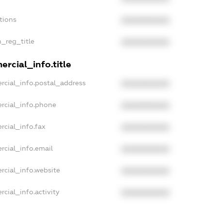
tions
XXXXXXXXXX
n_reg_title
XXXXXXXXXX
rcial_info.title
rcial_info.postal_address
XXXXXXXXXX
rcial_info.phone
XXXXXXXXXX
rcial_info.fax
XXXXXXXXXX
rcial_info.email
XXXXXXXXXX
rcial_info.website
XXXXXXXXXX
cial_info.activity
XXXXXXXXXX