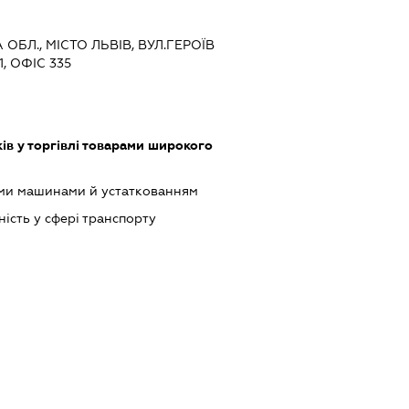
 ОБЛ., МІСТО ЛЬВІВ, ВУЛ.ГЕРОЇВ
, ОФІС 335
ів у торгівлі товарами широкого
ими машинами й устаткованням
ість у сфері транспорту