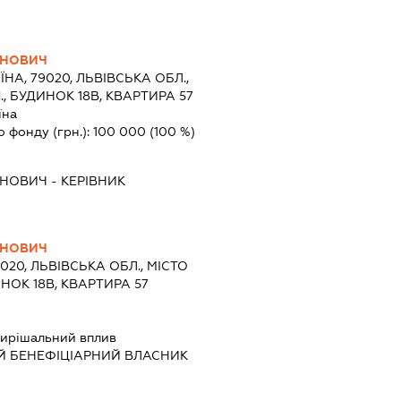
АНОВИЧ
ЇНА, 79020, ЛЬВІВСЬКА ОБЛ.,
., БУДИНОК 18В, КВАРТИРА 57
їна
о фонду (грн.):
100 000
(100 %)
АНОВИЧ
-
КЕРІВНИК
АНОВИЧ
9020, ЛЬВІВСЬКА ОБЛ., МІСТО
ИНОК 18В, КВАРТИРА 57
ирішальний вплив
Й БЕНЕФІЦІАРНИЙ ВЛАСНИК