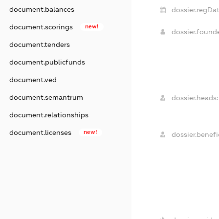
document.balances
dossier.regDat
document.scorings
new!
dossier.found
document.tenders
document.publicfunds
document.ved
document.semantrum
dossier.heads:
document.relationships
document.licenses
new!
dossier.benefic