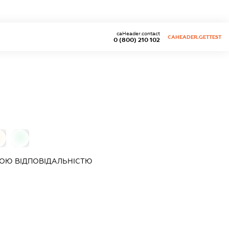
caHeader.contact
CAHEADER.GETTEST
0 (800) 210 102
0
0
ОЮ ВІДПОВІДАЛЬНІСТЮ