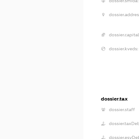
dossier.smida:
dossier.addres
dossier.capital
dossier.kveds:
dossier.tax
dossier.staff
dossier.taxDe
dossier.esvDe