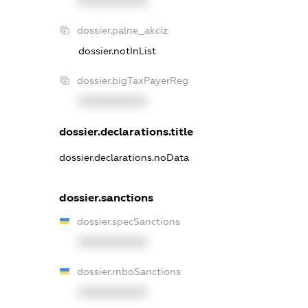
XXXXXXXXXX
dossier.palne_akciz
dossier.notInList
dossier.bigTaxPayerReg
XXXXXXXXXX
dossier.declarations.title
dossier.declarations.noData
dossier.sanctions
dossier.specSanctions
XXXXXXXXXX
dossier.rnboSanctions
XXXXXXXXXX