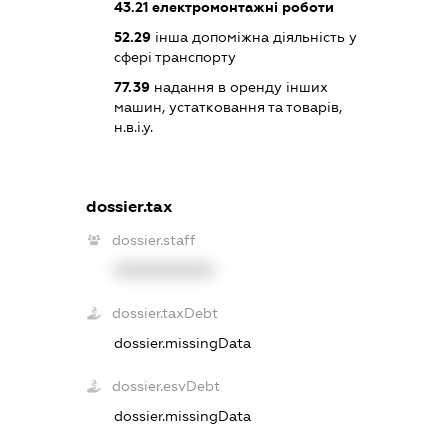
43.21
електромонтажні роботи
52.29
інша допоміжна діяльність у
сфері транспорту
77.39
надання в оренду інших
машин, устатковання та товарів,
н.в.і.у.
dossier.tax
dossier.staff
XXXXXXXXXX
dossier.taxDebt
dossier.missingData
dossier.esvDebt
dossier.missingData