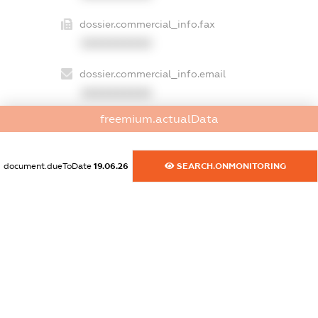
dossier.commercial_info.fax
XXXXXXXXXX
dossier.commercial_info.email
XXXXXXXXXX
freemium.actualData
dossier.commercial_info.website
XXXXXXXXXX
document.dueToDate
19.06.26
SEARCH.ONMONITORING
dossier.commercial_info.activity
XXXXXXXXXX
freemium.exampleText_1
freemium.exampleText_2
freemium.anonymousPerSearch2
FREEMIUM.DETAILS