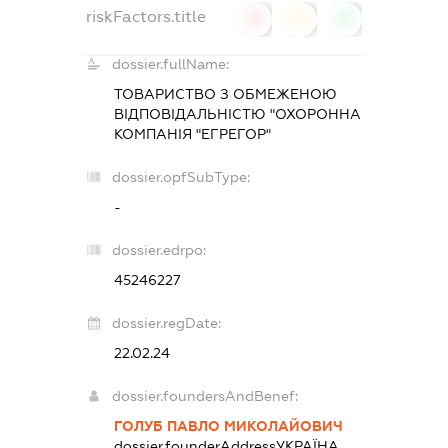
riskFactors.title
0
0
0
dossier.fullName:
ТОВАРИСТВО З ОБМЕЖЕНОЮ
ВІДПОВІДАЛЬНІСТЮ "ОХОРОННА
КОМПАНІЯ "ЕГРЕГОР"
dossier.opfSubType:
-
dossier.edrpo:
45246227
dossier.regDate:
22.02.24
dossier.foundersAndBenef:
ГОЛУБ ПАВЛО МИКОЛАЙОВИЧ
dossier.founderAddress
УКРАЇНА,