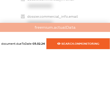
XXXXXXXXXX
dossier.commercial_info.email
XXXXXXXXXX
freemium.actualData
dossier.commercial_info.website
XXXXXXXXXX
document.dueToDate
03.02.24
SEARCH.ONMONITORING
dossier.commercial_info.activity
XXXXXXXXXX
freemium.exampleText_1
freemium.exampleText_2
freemium.anonymousPerSearch2
FREEMIUM.DETAILS
FREEMIUM.REGISTER