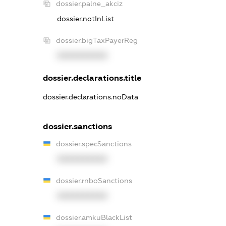
dossier.palne_akciz
dossier.notInList
dossier.bigTaxPayerReg
XXXXXXXXXX
dossier.declarations.title
dossier.declarations.noData
dossier.sanctions
dossier.specSanctions
XXXXXXXXXX
dossier.rnboSanctions
XXXXXXXXXX
dossier.amkuBlackList