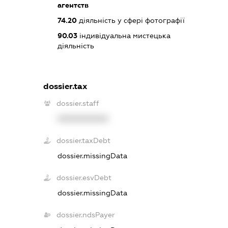
агентств
74.20
діяльність у сфері фотографії
90.03
індивідуальна мистецька
діяльність
dossier.tax
dossier.staff
XXXXXXXXXX
dossier.taxDebt
dossier.missingData
dossier.esvDebt
dossier.missingData
dossier.ndsPayer