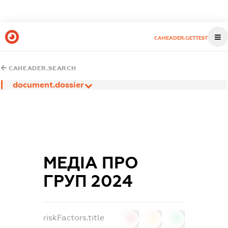
CAHEADER.GETTEST
CAHEADER.SEARCH
document.dossier
МЕДІА ПРО
ГРУП 2024
riskFactors.title
0
0
0