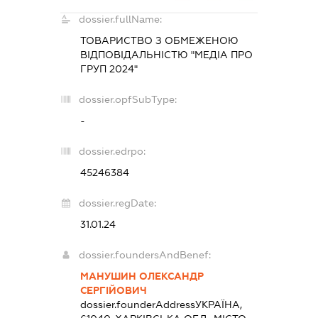
dossier.fullName:
ТОВАРИСТВО З ОБМЕЖЕНОЮ
ВІДПОВІДАЛЬНІСТЮ "МЕДІА ПРО
ГРУП 2024"
dossier.opfSubType:
-
dossier.edrpo:
45246384
dossier.regDate:
31.01.24
dossier.foundersAndBenef:
МАНУШИН ОЛЕКСАНДР
СЕРГІЙОВИЧ
dossier.founderAddress
УКРАЇНА,