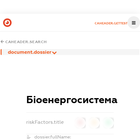
CAHEADER.GETTEST
CAHEADER.SEARCH
document.dossier
Біоенергосистема
riskFactors.title
0
0
0
dossier.fullName: