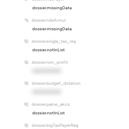
dossier.missingData
dossier.ndsAnnul
dossier.missingData
dossier.single_tax_reg
dossier.notInList
dossier.non_profit
XXXXXXXXXX
dossier.budget_dotation
XXXXXXXXXX
dossier.palne_akciz
dossier.notInList
dossier.bigTaxPayerReg