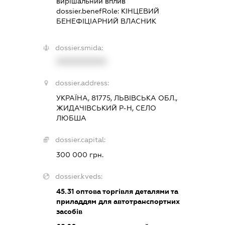
вирішальний вплив
dossier.benefRole:
КІНЦЕВИЙ
БЕНЕФІЦІАРНИЙ ВЛАСНИК
dossier.smida:
XXXXXXXXXX
dossier.address:
УКРАЇНА, 81775, ЛЬВІВСЬКА ОБЛ.,
ЖИДАЧІВСЬКИЙ Р-Н, СЕЛО
ЛЮБША
dossier.capital:
300 000 грн.
dossier.kveds:
45.31
оптова торгівля деталями та
приладдям для автотранспортних
засобів