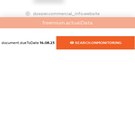
XXXXXXXXXX
dossier.commercial_info.website
XXXXXXXXXX
freemium.actualData
dossier.commercial_info.activity
XXXXXXXXXX
document.dueToDate
16.08.23
SEARCH.ONMONITORING
freemium.exampleText_1
freemium.exampleText_2
freemium.anonymousPerSearch2
FREEMIUM.DETAILS
FREEMIUM.REGISTER