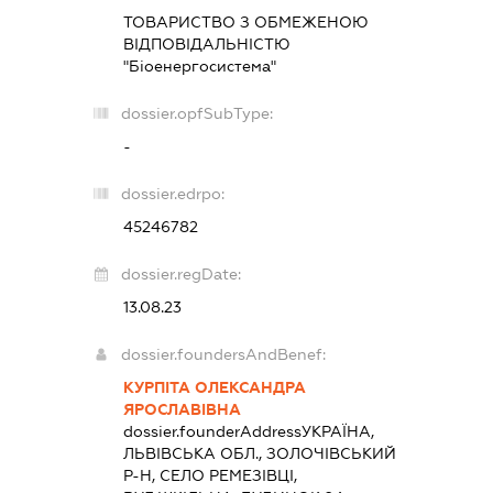
ТОВАРИСТВО З ОБМЕЖЕНОЮ
ВІДПОВІДАЛЬНІСТЮ
"Біоенергосистема"
dossier.opfSubType:
-
dossier.edrpo:
45246782
dossier.regDate:
13.08.23
dossier.foundersAndBenef:
КУРПІТА ОЛЕКСАНДРА
ЯРОСЛАВІВНА
dossier.founderAddress
УКРАЇНА,
ЛЬВІВСЬКА ОБЛ., ЗОЛОЧІВСЬКИЙ
Р-Н, СЕЛО РЕМЕЗІВЦІ,