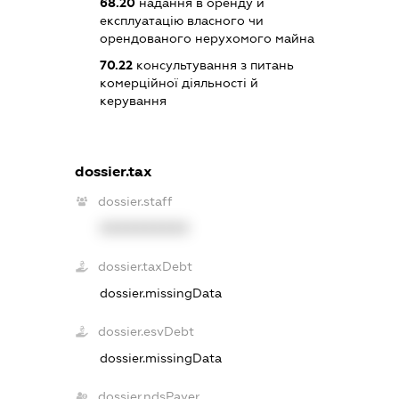
68.20
надання в оренду й
експлуатацію власного чи
орендованого нерухомого майна
70.22
консультування з питань
комерційної діяльності й
керування
dossier.tax
dossier.staff
XXXXXXXXXX
dossier.taxDebt
dossier.missingData
dossier.esvDebt
dossier.missingData
dossier.ndsPayer