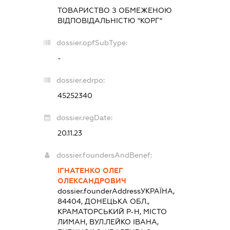
ТОВАРИСТВО З ОБМЕЖЕНОЮ
ВІДПОВІДАЛЬНІСТЮ "КОРГ"
dossier.opfSubType:
-
dossier.edrpo:
45252340
dossier.regDate:
20.11.23
dossier.foundersAndBenef:
ІГНАТЕНКО ОЛЕГ
ОЛЕКСАНДРОВИЧ
dossier.founderAddress
УКРАЇНА,
84404, ДОНЕЦЬКА ОБЛ.,
КРАМАТОРСЬКИЙ Р-Н, МІСТО
ЛИМАН, ВУЛ.ЛЕЙКО ІВАНА,