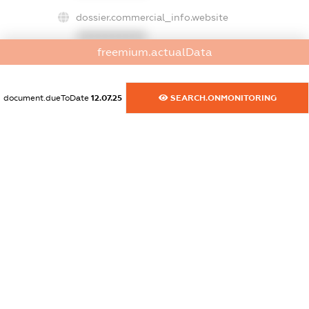
dossier.commercial_info.website
XXXXXXXXXX
freemium.actualData
dossier.commercial_info.activity
XXXXXXXXXX
document.dueToDate
12.07.25
SEARCH.ONMONITORING
freemium.exampleText_1
freemium.exampleText_2
freemium.anonymousPerSearch2
FREEMIUM.DETAILS
FREEMIUM.REGISTER