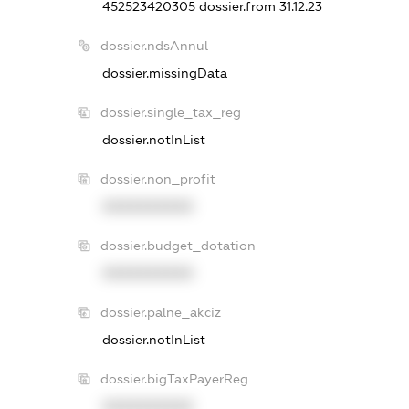
452523420305
dossier.from 31.12.23
dossier.ndsAnnul
dossier.missingData
dossier.single_tax_reg
dossier.notInList
dossier.non_profit
XXXXXXXXXX
dossier.budget_dotation
XXXXXXXXXX
dossier.palne_akciz
dossier.notInList
dossier.bigTaxPayerReg
XXXXXXXXXX