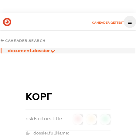
CAHEADER.GETTEST
CAHEADER.SEARCH
document.dossier
КОРГ
riskFactors.title
0
0
0
dossier.fullName: