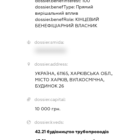
dossier.benefInterest:
100
dossier.benefType:
Прямий
вирішальний вплив
dossier.benefRole:
КІНЦЕВИЙ
БЕНЕФІЦІАРНИЙ ВЛАСНИК
dossier.smida:
XXXXXXXXXX
dossier.address:
УКРАЇНА, 61165, ХАРКІВСЬКА ОБЛ.,
МІСТО ХАРКІВ, ВУЛ.КОСМІЧНА,
БУДИНОК 26
dossier.capital:
10 000 грн.
dossier.kveds:
42.21
будівництво трубопроводів