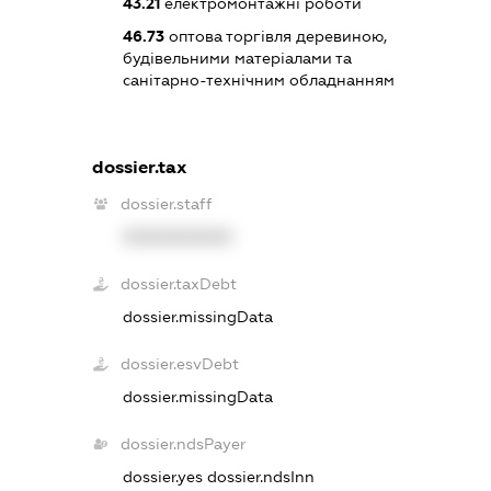
43.21
електромонтажні роботи
46.73
оптова торгівля деревиною,
будівельними матеріалами та
санітарно-технічним обладнанням
dossier.tax
dossier.staff
XXXXXXXXXX
dossier.taxDebt
dossier.missingData
dossier.esvDebt
dossier.missingData
dossier.ndsPayer
dossier.yes
dossier.ndsInn