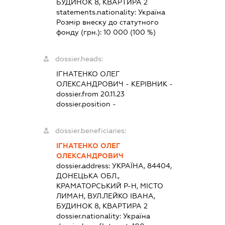
БУДИНОК 8, КВАРТИРА 2
statements.nationality:
Україна
Розмір внеску до статутного
фонду (грн.):
10 000
(100 %)
dossier.heads:
ІГНАТЕНКО ОЛЕГ
ОЛЕКСАНДРОВИЧ
-
КЕРІВНИК
-
dossier.from 20.11.23
dossier.position -
dossier.beneficiaries:
ІГНАТЕНКО ОЛЕГ
ОЛЕКСАНДРОВИЧ
dossier.address:
УКРАЇНА, 84404,
ДОНЕЦЬКА ОБЛ.,
КРАМАТОРСЬКИЙ Р-Н, МІСТО
ЛИМАН, ВУЛ.ЛЕЙКО ІВАНА,
БУДИНОК 8, КВАРТИРА 2
dossier.nationality:
Україна