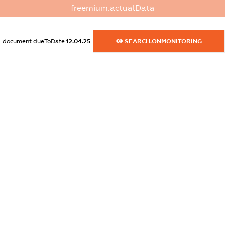
dossier.commercial_info.website
freemium.actualData
XXXXXXXXXX
dossier.commercial_info.activity
document.dueToDate
12.04.25
SEARCH.ONMONITORING
XXXXXXXXXX
freemium.exampleText_1
freemium.exampleText_2
freemium.anonymousPerSearch2
FREEMIUM.DETAILS
FREEMIUM.REGISTER