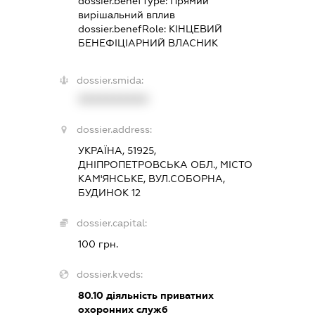
dossier.benefType:
Прямий
вирішальний вплив
dossier.benefRole:
КІНЦЕВИЙ
БЕНЕФІЦІАРНИЙ ВЛАСНИК
dossier.smida:
XXXXXXXXXX
dossier.address:
УКРАЇНА, 51925,
ДНІПРОПЕТРОВСЬКА ОБЛ., МІСТО
КАМ'ЯНСЬКЕ, ВУЛ.СОБОРНА,
БУДИНОК 12
dossier.capital:
100 грн.
dossier.kveds:
80.10
діяльність приватних
охоронних служб