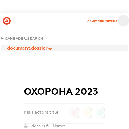
CAHEADER.GETTEST
CAHEADER.SEARCH
document.dossier
ОХОРОНА 2023
riskFactors.title
0
0
0
dossier.fullName: