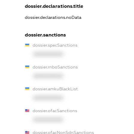
dossier.declarations.title
dossier.declarations.noData
dossier.sanctions
dossier.specSanctions
XXXXXXXXXX
dossier.rnboSanctions
XXXXXXXXXX
dossier.amkuBlackList
XXXXXXXXXX
dossier.ofacSanctions
XXXXXXXXXX
dossier.ofacNonSdnSanctions