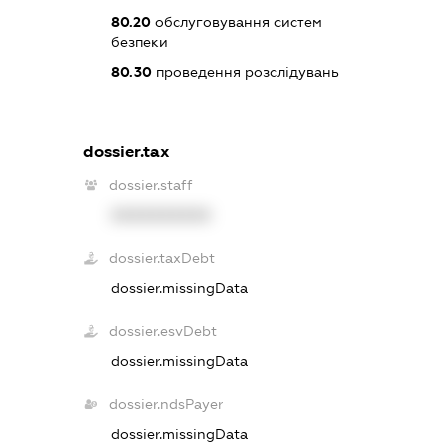
80.20
обслуговування систем
безпеки
80.30
проведення розслідувань
dossier.tax
dossier.staff
XXXXXXXXXX
dossier.taxDebt
dossier.missingData
dossier.esvDebt
dossier.missingData
dossier.ndsPayer
dossier.missingData