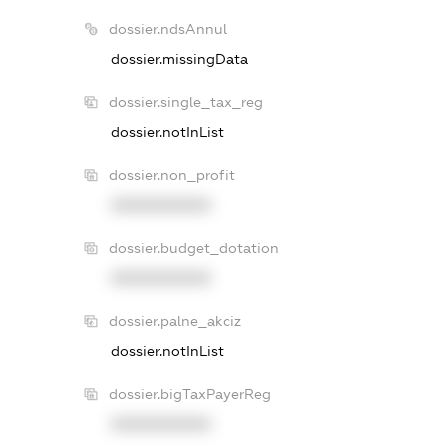
dossier.ndsAnnul
dossier.missingData
dossier.single_tax_reg
dossier.notInList
dossier.non_profit
XXXXXXXXXX
dossier.budget_dotation
XXXXXXXXXX
dossier.palne_akciz
dossier.notInList
dossier.bigTaxPayerReg
XXXXXXXXXX