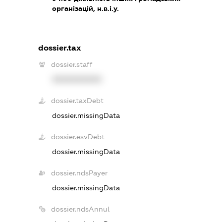
організацій, н.в.і.у.
dossier.tax
dossier.staff
XXXXXXXXXX
dossier.taxDebt
dossier.missingData
dossier.esvDebt
dossier.missingData
dossier.ndsPayer
dossier.missingData
dossier.ndsAnnul