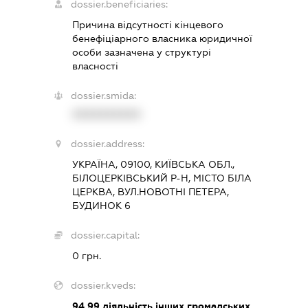
dossier.beneficiaries:
Причина відсутності кінцевого
бенефіціарного власника юридичної
особи зазначена у структурі
власності
dossier.smida:
XXXXXXXXXX
dossier.address:
УКРАЇНА, 09100, КИЇВСЬКА ОБЛ.,
БІЛОЦЕРКІВСЬКИЙ Р-Н, МІСТО БІЛА
ЦЕРКВА, ВУЛ.НОВОТНІ ПЕТЕРА,
БУДИНОК 6
dossier.capital:
0 грн.
dossier.kveds:
94.99
діяльність інших громадських