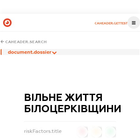
CAHEADER.GETTEST
CAHEADER.SEARCH
document.dossier
ВІЛЬНЕ ЖИТТЯ
БІЛОЦЕРКІВЩИНИ
riskFactors.title
0
0
0