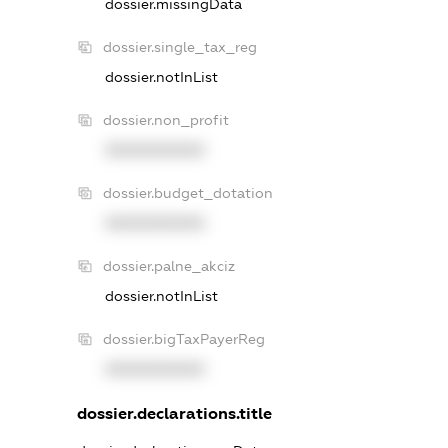
dossier.missingData
dossier.single_tax_reg
dossier.notInList
dossier.non_profit
XXXXXXXXXX
dossier.budget_dotation
XXXXXXXXXX
dossier.palne_akciz
dossier.notInList
dossier.bigTaxPayerReg
XXXXXXXXXX
dossier.declarations.title