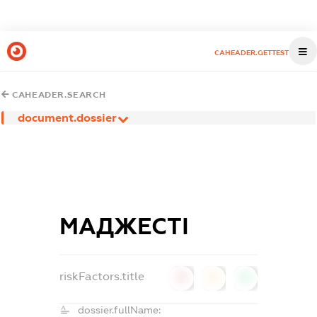
CAHEADER.GETTEST
CAHEADER.SEARCH
document.dossier
МАДЖЕСТІ
riskFactors.title
0
0
0
dossier.fullName: