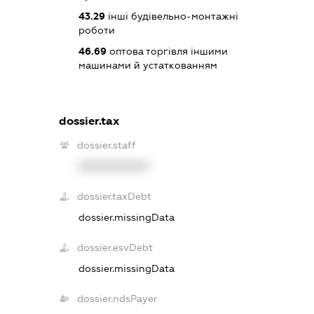
43.29
інші будівельно-монтажні
роботи
46.69
оптова торгівля іншими
машинами й устаткованням
dossier.tax
dossier.staff
XXXXXXXXXX
dossier.taxDebt
dossier.missingData
dossier.esvDebt
dossier.missingData
dossier.ndsPayer