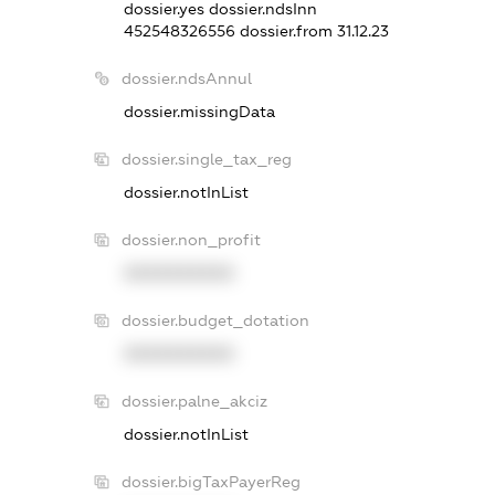
dossier.yes
dossier.ndsInn
452548326556
dossier.from 31.12.23
dossier.ndsAnnul
dossier.missingData
dossier.single_tax_reg
dossier.notInList
dossier.non_profit
XXXXXXXXXX
dossier.budget_dotation
XXXXXXXXXX
dossier.palne_akciz
dossier.notInList
dossier.bigTaxPayerReg