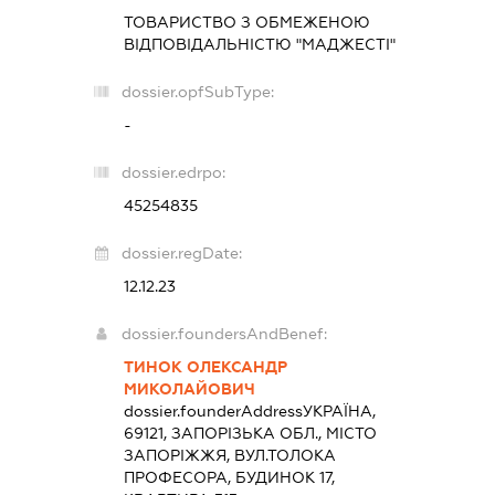
ТОВАРИСТВО З ОБМЕЖЕНОЮ
ВІДПОВІДАЛЬНІСТЮ "МАДЖЕСТІ"
dossier.opfSubType:
-
dossier.edrpo:
45254835
dossier.regDate:
12.12.23
dossier.foundersAndBenef:
ТИНОК ОЛЕКСАНДР
МИКОЛАЙОВИЧ
dossier.founderAddress
УКРАЇНА,
69121, ЗАПОРІЗЬКА ОБЛ., МІСТО
ЗАПОРІЖЖЯ, ВУЛ.ТОЛОКА
ПРОФЕСОРА, БУДИНОК 17,