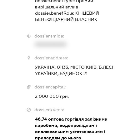
dossier.benefType:
Прямий
вирішальний вплив
dossier.benefRole:
КІНЦЕВИЙ
БЕНЕФІЦІАРНИЙ ВЛАСНИК
dossier.smida:
XXXXXXXXXX
dossier.address:
УКРАЇНА, 01133, МІСТО КИЇВ, Б.ЛЕСІ
УКРАЇНКИ, БУДИНОК 21
dossier.capital:
2 000 000 грн.
dossier.kveds:
46.74
оптова торгівля залізними
виробами, водопровідним і
опалювальним устаткованням і
приладдям до нього