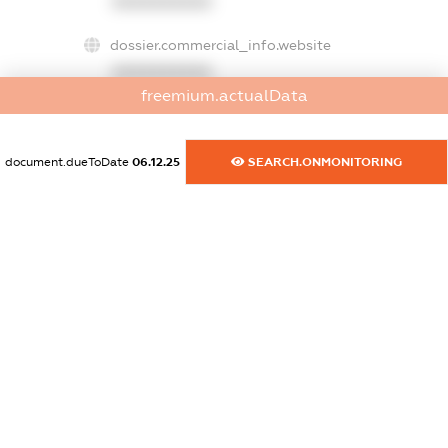
XXXXXXXXXX
dossier.commercial_info.website
XXXXXXXXXX
freemium.actualData
dossier.commercial_info.activity
XXXXXXXXXX
document.dueToDate
06.12.25
SEARCH.ONMONITORING
freemium.exampleText_1
freemium.exampleText_2
freemium.anonymousPerSearch2
FREEMIUM.DETAILS
FREEMIUM.REGISTER