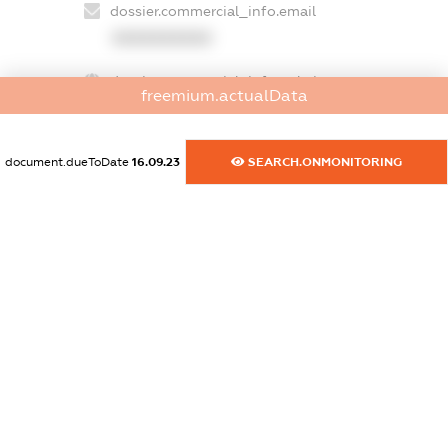
dossier.commercial_info.email
XXXXXXXXXX
dossier.commercial_info.website
freemium.actualData
XXXXXXXXXX
dossier.commercial_info.activity
document.dueToDate
16.09.23
SEARCH.ONMONITORING
XXXXXXXXXX
freemium.exampleText_1
freemium.exampleText_2
freemium.anonymousPerSearch2
FREEMIUM.DETAILS
FREEMIUM.REGISTER