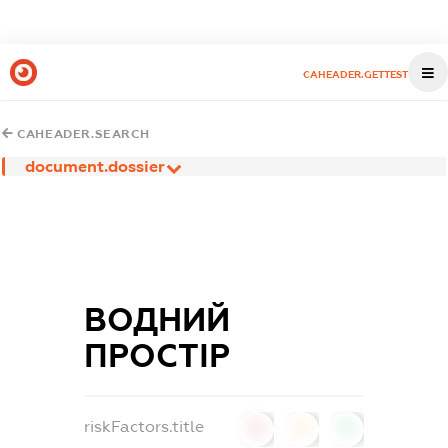
CAHEADER.GETTEST
CAHEADER.SEARCH
document.dossier
ВОДНИЙ
ПРОСТІР
riskFactors.title
0
0
0