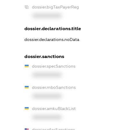
dossier.bigTaxPayerReg
XXXXXXXXXX
dossier.declarations.title
dossier.declarations.noData
dossier.sanctions
dossier.specSanctions
XXXXXXXXXX
dossier.rnboSanctions
XXXXXXXXXX
dossier.amkuBlackList
XXXXXXXXXX
dossier.ofacSanctions