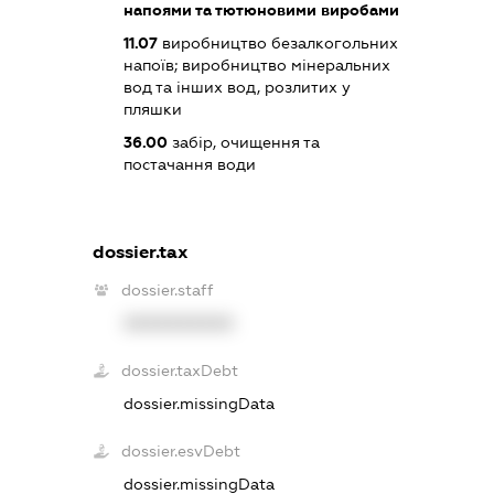
напоями та тютюновими виробами
11.07
виробництво безалкогольних
напоїв; виробництво мінеральних
вод та інших вод, розлитих у
пляшки
36.00
забір, очищення та
постачання води
dossier.tax
dossier.staff
XXXXXXXXXX
dossier.taxDebt
dossier.missingData
dossier.esvDebt
dossier.missingData