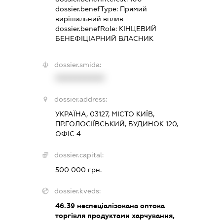
dossier.benefType:
Прямий
вирішальний вплив
dossier.benefRole:
КІНЦЕВИЙ
БЕНЕФІЦІАРНИЙ ВЛАСНИК
dossier.smida:
XXXXXXXXXX
dossier.address:
УКРАЇНА, 03127, МІСТО КИЇВ,
ПР.ГОЛОСІЇВСЬКИЙ, БУДИНОК 120,
ОФІС 4
dossier.capital:
500 000 грн.
dossier.kveds:
46.39
неспеціалізована оптова
торгівля продуктами харчування,