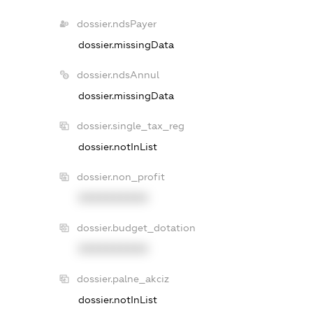
dossier.ndsPayer
dossier.missingData
dossier.ndsAnnul
dossier.missingData
dossier.single_tax_reg
dossier.notInList
dossier.non_profit
XXXXXXXXXX
dossier.budget_dotation
XXXXXXXXXX
dossier.palne_akciz
dossier.notInList