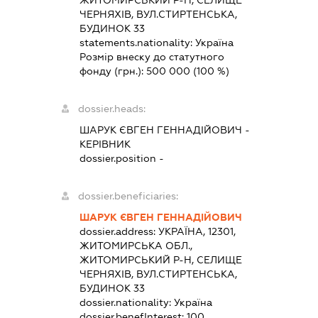
ЖИТОМИРСЬКИЙ Р-Н, СЕЛИЩЕ
ЧЕРНЯХІВ, ВУЛ.СТИРТЕНСЬКА,
БУДИНОК 33
statements.nationality:
Україна
Розмір внеску до статутного
фонду (грн.):
500 000
(100 %)
dossier.heads:
ШАРУК ЄВГЕН ГЕННАДІЙОВИЧ
-
КЕРІВНИК
dossier.position -
dossier.beneficiaries:
ШАРУК ЄВГЕН ГЕННАДІЙОВИЧ
dossier.address:
УКРАЇНА, 12301,
ЖИТОМИРСЬКА ОБЛ.,
ЖИТОМИРСЬКИЙ Р-Н, СЕЛИЩЕ
ЧЕРНЯХІВ, ВУЛ.СТИРТЕНСЬКА,
БУДИНОК 33
dossier.nationality:
Україна
dossier.benefInterest:
100