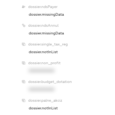
dossier.ndsPayer
dossier.missingData
dossier.ndsAnnul
dossier.missingData
dossier.single_tax_reg
dossier.notInList
dossier.non_profit
XXXXXXXXXX
dossier.budget_dotation
XXXXXXXXXX
dossier.palne_akciz
dossier.notInList