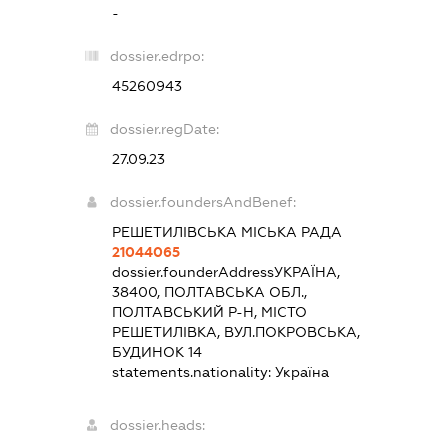
-
dossier.edrpo:
45260943
dossier.regDate:
27.09.23
dossier.foundersAndBenef:
РЕШЕТИЛІВСЬКА МІСЬКА РАДА
21044065
dossier.founderAddress
УКРАЇНА,
38400, ПОЛТАВСЬКА ОБЛ.,
ПОЛТАВСЬКИЙ Р-Н, МІСТО
РЕШЕТИЛІВКА, ВУЛ.ПОКРОВСЬКА,
БУДИНОК 14
statements.nationality:
Україна
dossier.heads: