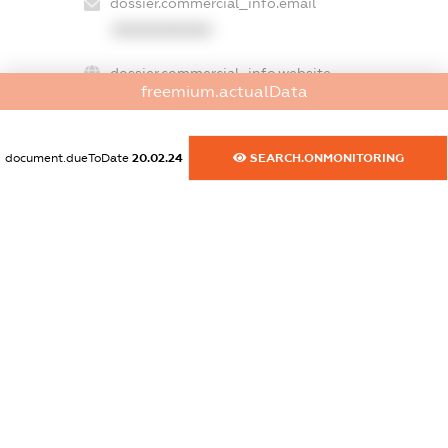
dossier.commercial_info.email
XXXXXXXXXX
dossier.commercial_info.website
freemium.actualData
XXXXXXXXXX
dossier.commercial_info.activity
document.dueToDate
20.02.24
SEARCH.ONMONITORING
XXXXXXXXXX
freemium.exampleText_1
freemium.exampleText_2
freemium.anonymousPerSearch2
FREEMIUM.DETAILS
FREEMIUM.REGISTER