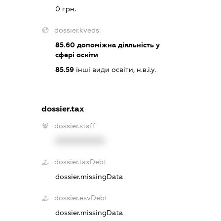
0 грн.
dossier.kveds:
85.60
допоміжна діяльність у
сфері освіти
85.59
інші види освіти, н.в.і.у.
dossier.tax
dossier.staff
XXXXXXXXXX
dossier.taxDebt
dossier.missingData
dossier.esvDebt
dossier.missingData