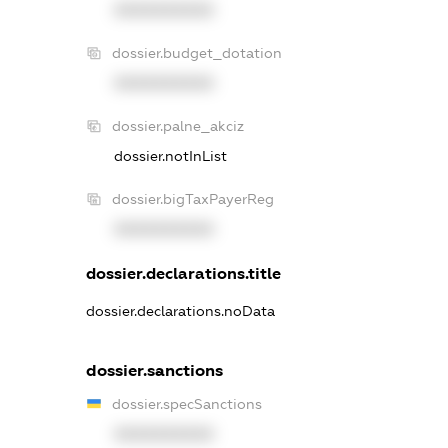
XXXXXXXXXX
dossier.budget_dotation
XXXXXXXXXX
dossier.palne_akciz
dossier.notInList
dossier.bigTaxPayerReg
XXXXXXXXXX
dossier.declarations.title
dossier.declarations.noData
dossier.sanctions
dossier.specSanctions
XXXXXXXXXX