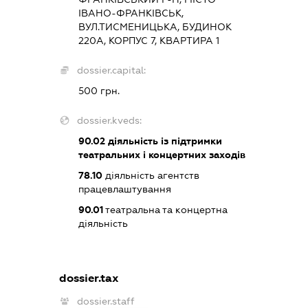
ІВАНО-ФРАНКІВСЬК,
ВУЛ.ТИСМЕНИЦЬКА, БУДИНОК
220А, КОРПУС 7, КВАРТИРА 1
dossier.capital:
500 грн.
dossier.kveds:
90.02
діяльність із підтримки
театральних і концертних заходів
78.10
діяльність агентств
працевлаштування
90.01
театральна та концертна
діяльність
dossier.tax
dossier.staff