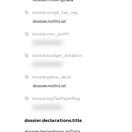
dossier.single_tax_reg
dossier.notInList
dossier.non_profit
XXXXXXXXXX
dossier.budget_dotation
XXXXXXXXXX
dossier.palne_akciz
dossier.notInList
dossier.bigTaxPayerReg
XXXXXXXXXX
dossier.declarations.title
dossier.declarations.noData