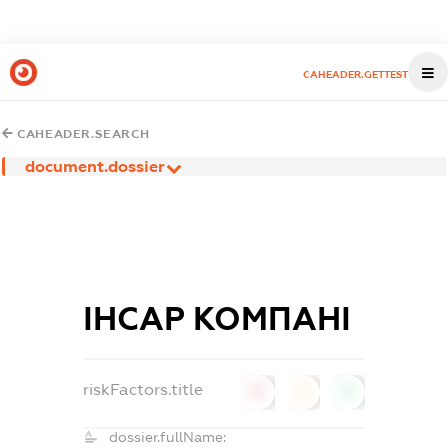
CAHEADER.GETTEST
CAHEADER.SEARCH
document.dossier
ІНСАР КОМПАНІ
riskFactors.title
0
0
0
dossier.fullName: