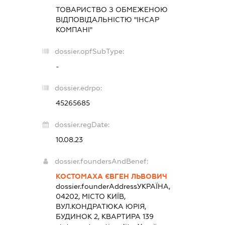
ТОВАРИСТВО З ОБМЕЖЕНОЮ
ВІДПОВІДАЛЬНІСТЮ "ІНСАР
КОМПАНІ"
dossier.opfSubType:
-
dossier.edrpo:
45265685
dossier.regDate:
10.08.23
dossier.foundersAndBenef:
КОСТОМАХА ЄВГЕН ЛЬВОВИЧ
dossier.founderAddress
УКРАЇНА,
04202, МІСТО КИЇВ,
ВУЛ.КОНДРАТЮКА ЮРІЯ,
БУДИНОК 2, КВАРТИРА 139