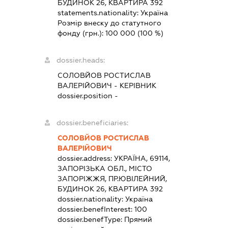
БУДИНОК 26, КВАРТИРА 392
statements.nationality:
Україна
Розмір внеску до статутного
фонду (грн.):
100 000
(100 %)
dossier.heads:
СОЛОВЙОВ РОСТИСЛАВ
ВАЛЕРІЙОВИЧ
-
КЕРІВНИК
dossier.position -
dossier.beneficiaries:
СОЛОВЙОВ РОСТИСЛАВ
ВАЛЕРІЙОВИЧ
dossier.address:
УКРАЇНА, 69114,
ЗАПОРІЗЬКА ОБЛ., МІСТО
ЗАПОРІЖЖЯ, ПР.ЮВІЛЕЙНИЙ,
БУДИНОК 26, КВАРТИРА 392
dossier.nationality:
Україна
dossier.benefInterest:
100
dossier.benefType:
Прямий