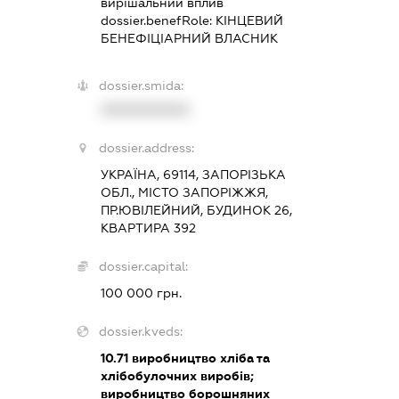
вирішальний вплив
dossier.benefRole:
КІНЦЕВИЙ
БЕНЕФІЦІАРНИЙ ВЛАСНИК
dossier.smida:
XXXXXXXXXX
dossier.address:
УКРАЇНА, 69114, ЗАПОРІЗЬКА
ОБЛ., МІСТО ЗАПОРІЖЖЯ,
ПР.ЮВІЛЕЙНИЙ, БУДИНОК 26,
КВАРТИРА 392
dossier.capital:
100 000 грн.
dossier.kveds:
10.71
виробництво хліба та
хлібобулочних виробів;
виробництво борошняних