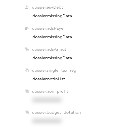
dossier.esvDebt
dossier.missingData
dossier.ndsPayer
dossier.missingData
dossier.ndsAnnul
dossier.missingData
dossier.single_tax_reg
dossier.notInList
dossier.non_profit
XXXXXXXXXX
dossier.budget_dotation
XXXXXXXXXX