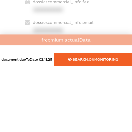
dossier.commercial_info.fax
XXXXXXXXXX
dossier.commercial_info.email
XXXXXXXXXX
freemium.actualData
dossier.commercial_info.website
XXXXXXXXXX
document.dueToDate
02.11.25
SEARCH.ONMONITORING
dossier.commercial_info.activity
XXXXXXXXXX
freemium.exampleText_1
freemium.exampleText_2
freemium.anonymousPerSearch2
FREEMIUM.DETAILS
FREEMIUM.REGISTER