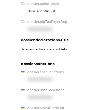
dossier.palne_akciz
dossier.notInList
dossier.bigTaxPayerReg
XXXXXXXXXX
dossier.declarations.title
dossier.declarations.noData
dossier.sanctions
dossier.specSanctions
XXXXXXXXXX
dossier.rnboSanctions
XXXXXXXXXX
dossier.amkuBlackList