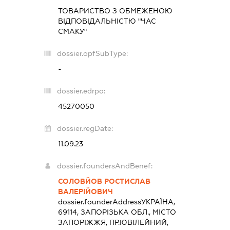
ТОВАРИСТВО З ОБМЕЖЕНОЮ
ВІДПОВІДАЛЬНІСТЮ "ЧАС
СМАКУ"
dossier.opfSubType:
-
dossier.edrpo:
45270050
dossier.regDate:
11.09.23
dossier.foundersAndBenef:
СОЛОВЙОВ РОСТИСЛАВ
ВАЛЕРІЙОВИЧ
dossier.founderAddress
УКРАЇНА,
69114, ЗАПОРІЗЬКА ОБЛ., МІСТО
ЗАПОРІЖЖЯ, ПР.ЮВІЛЕЙНИЙ,