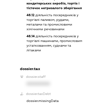
кондитерських виробів, тортів і
тістечок нетривалого зберігання
46.12
діяльність посередників у
торгівлі паливом, рудами,
металами та промисловими
хімічними речовинами
46.14
діяльність посередників у
торгівлі машинами, промисловим
устаткованням, суднами та
літаками
dossier.tax
dossier.staff
XXXXXXXXXX
dossier.taxDebt
dossier.missingData