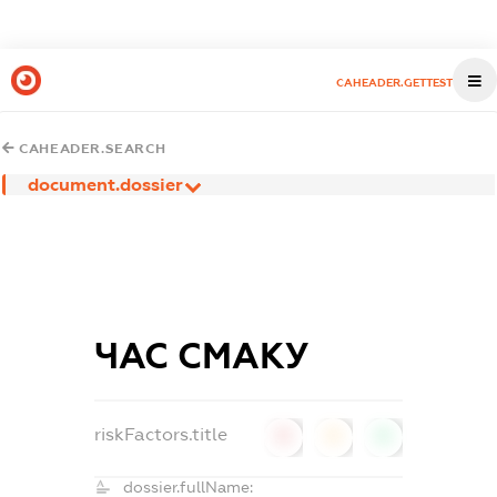
CAHEADER.GETTEST
CAHEADER.SEARCH
document.dossier
ЧАС СМАКУ
riskFactors.title
0
0
0
dossier.fullName: