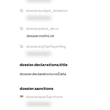
XXXXXXXXXX
dossier.budget_dotation
XXXXXXXXXX
dossier.palne_akciz
dossier.notInList
dossier.bigTaxPayerReg
XXXXXXXXXX
dossier.declarations.title
dossier.declarations.noData
dossier.sanctions
dossier.specSanctions
XXXXXXXXXX