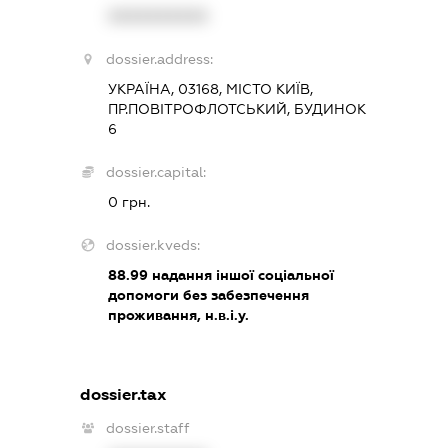
XXXXXXXXXX
dossier.address:
УКРАЇНА, 03168, МІСТО КИЇВ,
ПР.ПОВІТРОФЛОТСЬКИЙ, БУДИНОК
6
dossier.capital:
0 грн.
dossier.kveds:
88.99
надання іншої соціальної
допомоги без забезпечення
проживання, н.в.і.у.
dossier.tax
dossier.staff