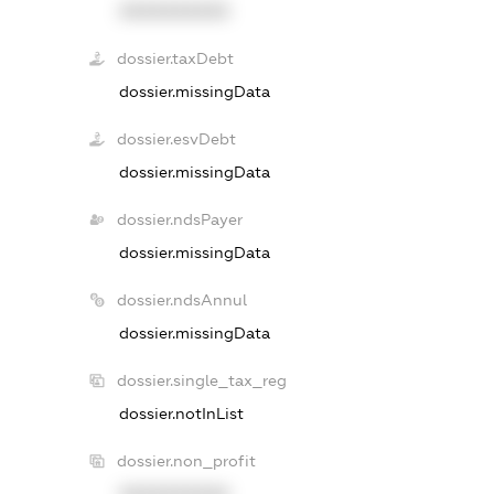
XXXXXXXXXX
dossier.taxDebt
dossier.missingData
dossier.esvDebt
dossier.missingData
dossier.ndsPayer
dossier.missingData
dossier.ndsAnnul
dossier.missingData
dossier.single_tax_reg
dossier.notInList
dossier.non_profit