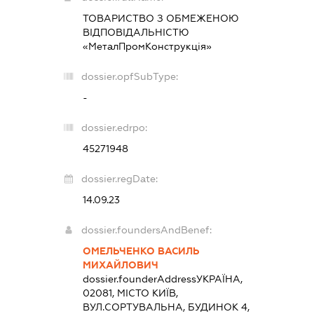
ТОВАРИСТВО З ОБМЕЖЕНОЮ
ВІДПОВІДАЛЬНІСТЮ
«МеталПромКонструкція»
dossier.opfSubType:
-
dossier.edrpo:
45271948
dossier.regDate:
14.09.23
dossier.foundersAndBenef:
ОМЕЛЬЧЕНКО ВАСИЛЬ
МИХАЙЛОВИЧ
dossier.founderAddress
УКРАЇНА,
02081, МІСТО КИЇВ,
ВУЛ.СОРТУВАЛЬНА, БУДИНОК 4,