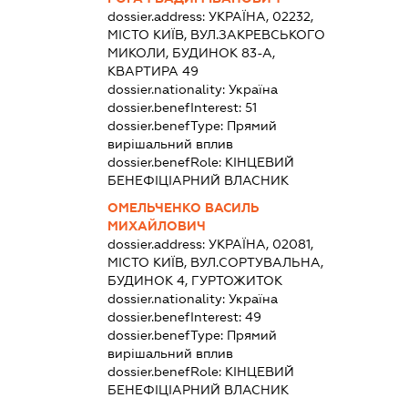
dossier.address:
УКРАЇНА, 02232,
МІСТО КИЇВ, ВУЛ.ЗАКРЕВСЬКОГО
МИКОЛИ, БУДИНОК 83-А,
КВАРТИРА 49
dossier.nationality:
Україна
dossier.benefInterest:
51
dossier.benefType:
Прямий
вирішальний вплив
dossier.benefRole:
КІНЦЕВИЙ
БЕНЕФІЦІАРНИЙ ВЛАСНИК
ОМЕЛЬЧЕНКО ВАСИЛЬ
МИХАЙЛОВИЧ
dossier.address:
УКРАЇНА, 02081,
МІСТО КИЇВ, ВУЛ.СОРТУВАЛЬНА,
БУДИНОК 4, ГУРТОЖИТОК
dossier.nationality:
Україна
dossier.benefInterest:
49
dossier.benefType:
Прямий
вирішальний вплив
dossier.benefRole:
КІНЦЕВИЙ
БЕНЕФІЦІАРНИЙ ВЛАСНИК