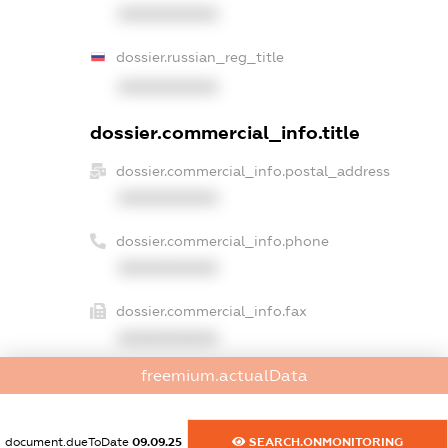
XXXXXXXXXX
dossier.russian_reg_title
XXXXXXXXXX
dossier.commercial_info.title
dossier.commercial_info.postal_address
XXXXXXXXXX
dossier.commercial_info.phone
XXXXXXXXXX
dossier.commercial_info.fax
XXXXXXXXXX
freemium.actualData
dossier.commercial_info.email
XXXXXXXXXX
document.dueToDate
09.09.25
SEARCH.ONMONITORING