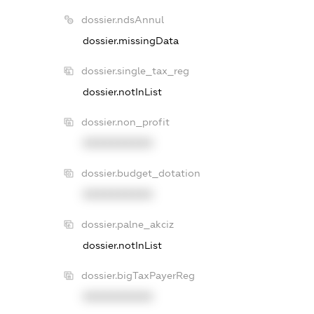
dossier.ndsAnnul
dossier.missingData
dossier.single_tax_reg
dossier.notInList
dossier.non_profit
XXXXXXXXXX
dossier.budget_dotation
XXXXXXXXXX
dossier.palne_akciz
dossier.notInList
dossier.bigTaxPayerReg
XXXXXXXXXX