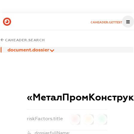
CAHEADER.GETTEST
CAHEADER.SEARCH
document.dossier
«МеталПромКонструк
riskFactors.title
0
0
0
dossier.fullName: