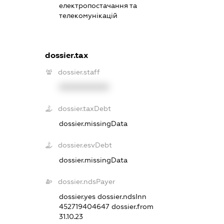
електропостачання та
телекомунікацій
dossier.tax
dossier.staff
XXXXXXXXXX
dossier.taxDebt
dossier.missingData
dossier.esvDebt
dossier.missingData
dossier.ndsPayer
dossier.yes
dossier.ndsInn
452719404647
dossier.from
31.10.23