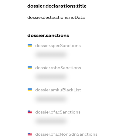
dossier.declarations.title
dossier.declarations.noData
dossier.sanctions
dossier.specSanctions
XXXXXXXXXX
dossier.rnboSanctions
XXXXXXXXXX
dossier.amkuBlackList
XXXXXXXXXX
dossier.ofacSanctions
XXXXXXXXXX
dossier.ofacNonSdnSanctions