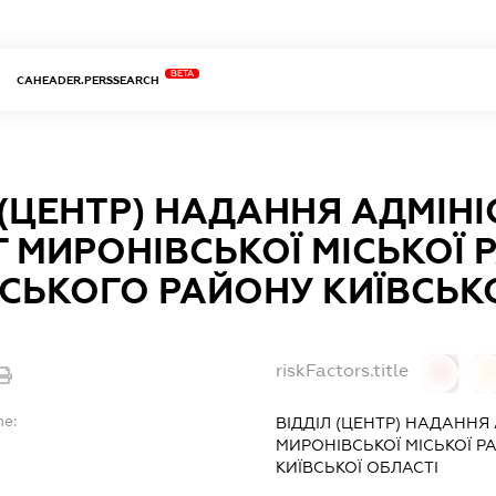
BETA
CAHEADER.PERSSEARCH
 (ЦЕНТР) НАДАННЯ АДМІН
 МИРОНІВСЬКОЇ МІСЬКОЇ 
СЬКОГО РАЙОНУ КИЇВСЬКО
riskFactors.title
0
0
me:
ВІДДІЛ (ЦЕНТР) НАДАННЯ
МИРОНІВСЬКОЇ МІСЬКОЇ 
КИЇВСЬКОЇ ОБЛАСТІ