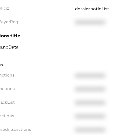
akciz
dossier.notInList
xPayerReg
XXXXXXXXXX
ons.title
ns.noData
ns
nctions
XXXXXXXXXX
nctions
XXXXXXXXXX
ackList
XXXXXXXXXX
nctions
XXXXXXXXXX
onSdnSanctions
XXXXXXXXXX