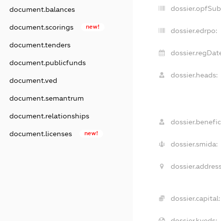
dossier.opfSu
document.balances
document.scorings
new!
dossier.edrpo:
document.tenders
dossier.regDat
document.publicfunds
dossier.heads:
document.ved
document.semantrum
document.relationships
dossier.benefic
document.licenses
new!
dossier.smida:
dossier.address
dossier.capital:
dossier.kveds: