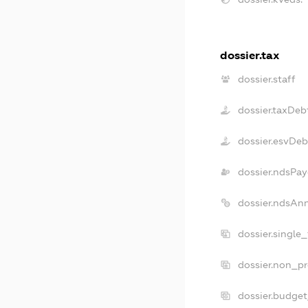
dossier.tax
dossier.staff
dossier.taxDeb
dossier.esvDeb
dossier.ndsPay
dossier.ndsAn
dossier.single
dossier.non_pr
dossier.budge