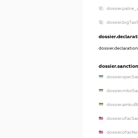
dossier.palne_
dossier.bigTa
dossier.declarati
dossier.declaratio
dossier.sanctio
dossier.specSa
dossier.rnboSa
dossier.amkuBl
dossier.ofacSa
dossier.ofacN