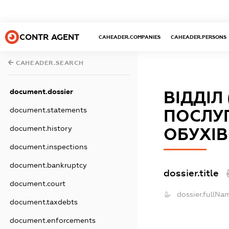
CONTR AGENT
CAHEADER.COMPANIES
CAHEADER.PERSONS
CAHEADER.SEARCH
document.dossier
ВІДДІЛ
document.statements
ПОСЛУГ
document.history
ОБУХІВ
document.inspections
document.bankruptcy
dossier.title
document.court
dossier.fullNa
document.taxdebts
document.enforcements