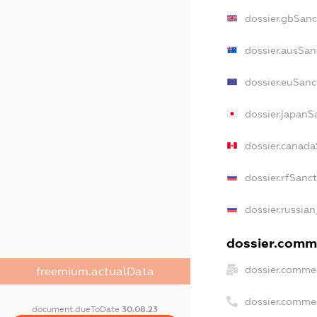
dossier.gbSanc
dossier.ausSan
dossier.euSanc
dossier.japanS
dossier.canad
dossier.rfSanc
dossier.russian
dossier.comme
dossier.commer
freemium.actualData
dossier.comme
document.dueToDate
30.08.23