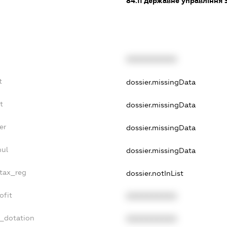
84.11
державне управління 
XXXXXXXXXX
t
dossier.missingData
t
dossier.missingData
er
dossier.missingData
nul
dossier.missingData
_tax_reg
dossier.notInList
ofit
XXXXXXXXXX
t_dotation
XXXXXXXXXX