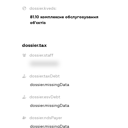
dossier.kveds:
81.10
комплексне обслуговування
об'єктів
dossier.tax
dossier.staff
XXXXXXXXXX
dossier.taxDebt
dossier.missingData
dossier.esvDebt
dossier.missingData
dossier.ndsPayer
dossier.missingData