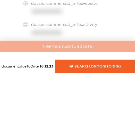
dossier.commercial_info.website
XXXXXXXXXX
dossier.commercial_info.activity
XXXXXXXXXX
freemium.actualData
freemium.exampleText_1
freemium.exampleText_2
document.dueToDate
16.12.23
SEARCH.ONMONITORING
freemium.anonymousPerSearch2
FREEMIUM.DETAILS
FREEMIUM.REGISTER