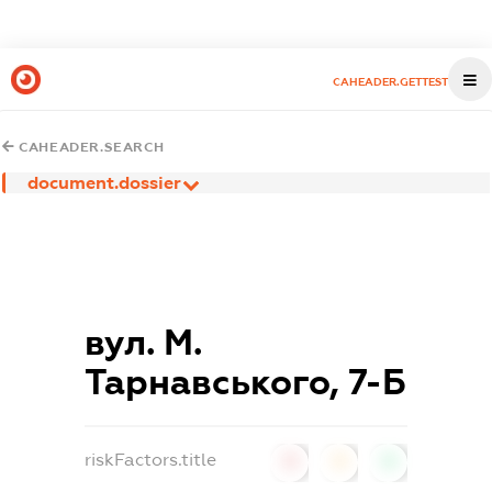
CAHEADER.GETTEST
CAHEADER.SEARCH
document.dossier
вул. М.
Тарнавського, 7-Б
riskFactors.title
0
0
0