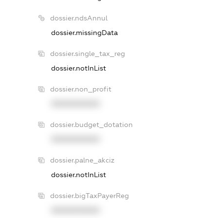
dossier.ndsAnnul
dossier.missingData
dossier.single_tax_reg
dossier.notInList
dossier.non_profit
XXXXXXXXXX
dossier.budget_dotation
XXXXXXXXXX
dossier.palne_akciz
dossier.notInList
dossier.bigTaxPayerReg
XXXXXXXXXX