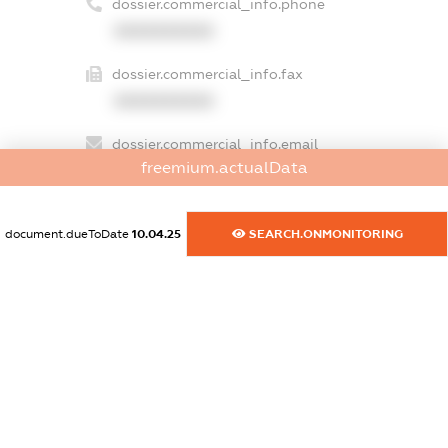
dossier.commercial_info.phone
XXXXXXXXXX
dossier.commercial_info.fax
XXXXXXXXXX
dossier.commercial_info.email
freemium.actualData
XXXXXXXXXX
dossier.commercial_info.website
document.dueToDate
10.04.25
SEARCH.ONMONITORING
XXXXXXXXXX
dossier.commercial_info.activity
XXXXXXXXXX
freemium.exampleText_1
freemium.exampleText_2
freemium.anonymousPerSearch2