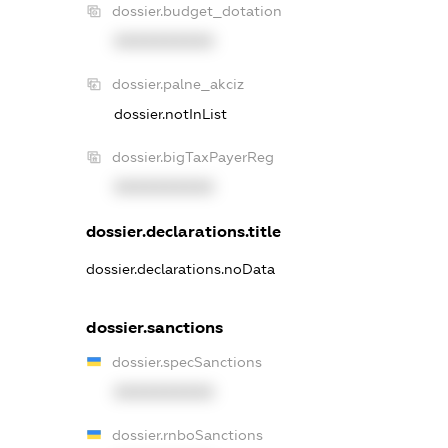
dossier.budget_dotation
XXXXXXXXXX
dossier.palne_akciz
dossier.notInList
dossier.bigTaxPayerReg
XXXXXXXXXX
dossier.declarations.title
dossier.declarations.noData
dossier.sanctions
dossier.specSanctions
XXXXXXXXXX
dossier.rnboSanctions