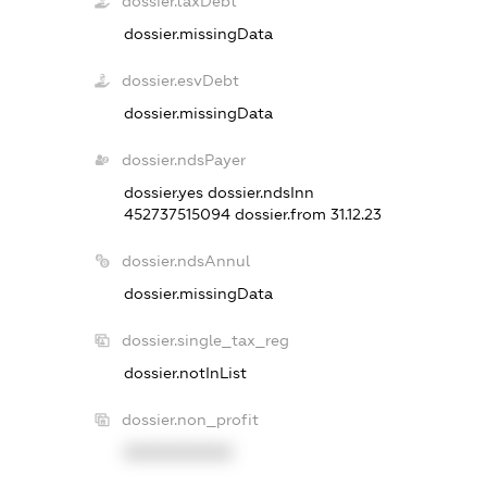
dossier.taxDebt
dossier.missingData
dossier.esvDebt
dossier.missingData
dossier.ndsPayer
dossier.yes
dossier.ndsInn
452737515094
dossier.from 31.12.23
dossier.ndsAnnul
dossier.missingData
dossier.single_tax_reg
dossier.notInList
dossier.non_profit
XXXXXXXXXX