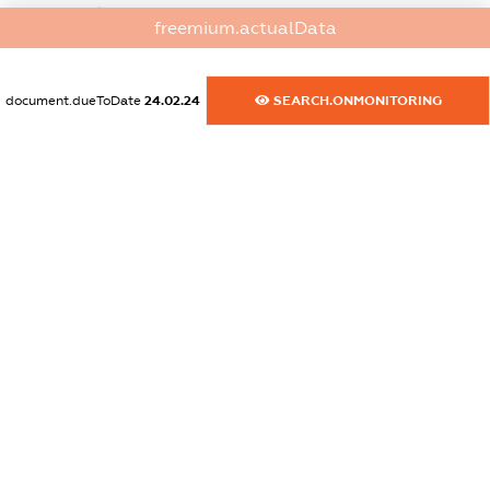
dossier.commercial_info.website
freemium.actualData
XXXXXXXXXX
dossier.commercial_info.activity
document.dueToDate
24.02.24
SEARCH.ONMONITORING
XXXXXXXXXX
freemium.exampleText_1
freemium.exampleText_2
freemium.anonymousPerSearch2
FREEMIUM.DETAILS
FREEMIUM.REGISTER