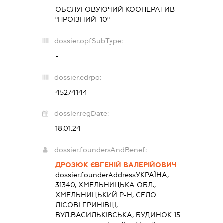
ОБСЛУГОВУЮЧИЙ КООПЕРАТИВ
"ПРОЇЗНИЙ-10"
dossier.opfSubType:
-
dossier.edrpo:
45274144
dossier.regDate:
18.01.24
dossier.foundersAndBenef:
ДРОЗЮК ЄВГЕНІЙ ВАЛЕРІЙОВИЧ
dossier.founderAddress
УКРАЇНА,
31340, ХМЕЛЬНИЦЬКА ОБЛ.,
ХМЕЛЬНИЦЬКИЙ Р-Н, СЕЛО
ЛІСОВІ ГРИНІВЦІ,
ВУЛ.ВАСИЛЬКІВСЬКА, БУДИНОК 15