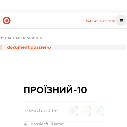
CAHEADER.GETTEST
CAHEADER.SEARCH
document.dossier
ПРОЇЗНИЙ-10
riskFactors.title
0
0
0
dossier.fullName: