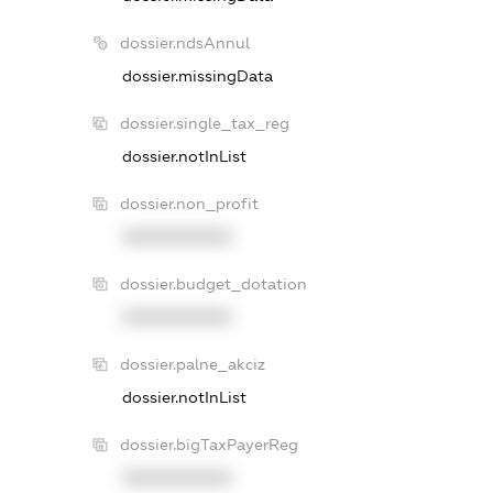
dossier.ndsAnnul
dossier.missingData
dossier.single_tax_reg
dossier.notInList
dossier.non_profit
XXXXXXXXXX
dossier.budget_dotation
XXXXXXXXXX
dossier.palne_akciz
dossier.notInList
dossier.bigTaxPayerReg
XXXXXXXXXX