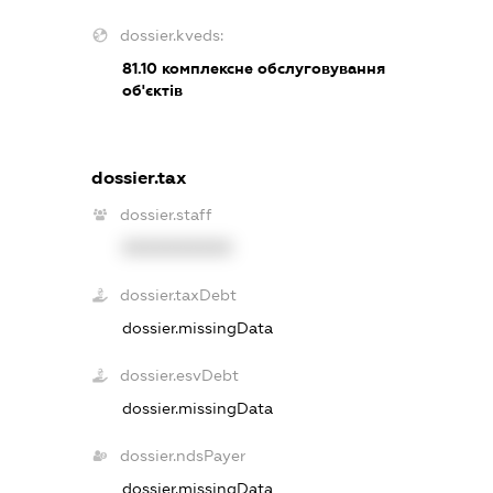
dossier.kveds:
81.10
комплексне обслуговування
об'єктів
dossier.tax
dossier.staff
XXXXXXXXXX
dossier.taxDebt
dossier.missingData
dossier.esvDebt
dossier.missingData
dossier.ndsPayer
dossier.missingData