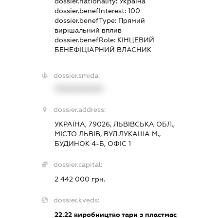
dossier.nationality:
Україна
dossier.benefInterest:
100
dossier.benefType:
Прямий
вирішальний вплив
dossier.benefRole:
КІНЦЕВИЙ
БЕНЕФІЦІАРНИЙ ВЛАСНИК
dossier.smida:
XXXXXXXXXX
dossier.address:
УКРАЇНА, 79026, ЛЬВІВСЬКА ОБЛ.,
МІСТО ЛЬВІВ, ВУЛ.ЛУКАША М.,
БУДИНОК 4-Б, ОФІС 1
dossier.capital:
2 442 000 грн.
dossier.kveds:
22.22
виробництво тари з пластмас