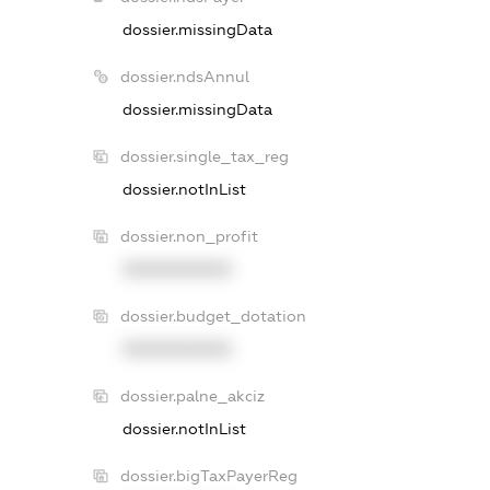
dossier.missingData
dossier.ndsAnnul
dossier.missingData
dossier.single_tax_reg
dossier.notInList
dossier.non_profit
XXXXXXXXXX
dossier.budget_dotation
XXXXXXXXXX
dossier.palne_akciz
dossier.notInList
dossier.bigTaxPayerReg