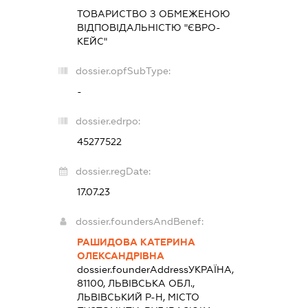
ТОВАРИСТВО З ОБМЕЖЕНОЮ
ВІДПОВІДАЛЬНІСТЮ "ЄВРО-
КЕЙС"
dossier.opfSubType:
-
dossier.edrpo:
45277522
dossier.regDate:
17.07.23
dossier.foundersAndBenef:
РАШИДОВА КАТЕРИНА
ОЛЕКСАНДРІВНА
dossier.founderAddress
УКРАЇНА,
81100, ЛЬВІВСЬКА ОБЛ.,
ЛЬВІВСЬКИЙ Р-Н, МІСТО