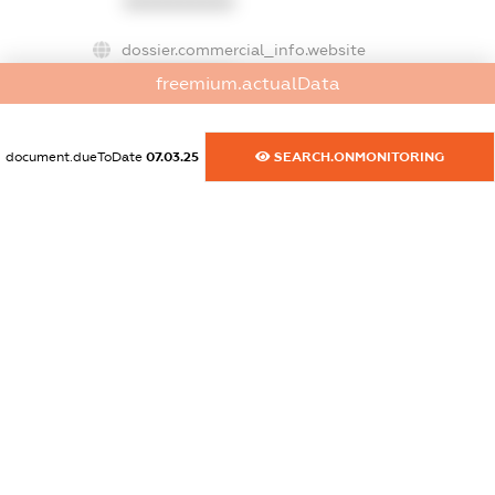
XXXXXXXXXX
dossier.commercial_info.website
XXXXXXXXXX
freemium.actualData
dossier.commercial_info.activity
XXXXXXXXXX
document.dueToDate
07.03.25
SEARCH.ONMONITORING
freemium.exampleText_1
freemium.exampleText_2
freemium.anonymousPerSearch2
FREEMIUM.DETAILS
FREEMIUM.REGISTER