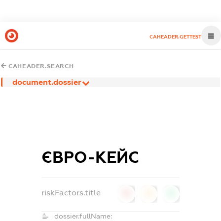
CAHEADER.GETTEST
CAHEADER.SEARCH
document.dossier
ЄВРО-КЕЙС
riskFactors.title
0
0
0
dossier.fullName: