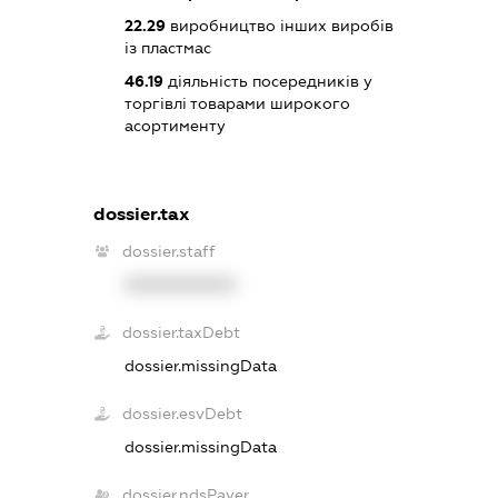
22.29
виробництво інших виробів
із пластмас
46.19
діяльність посередників у
торгівлі товарами широкого
асортименту
dossier.tax
dossier.staff
XXXXXXXXXX
dossier.taxDebt
dossier.missingData
dossier.esvDebt
dossier.missingData
dossier.ndsPayer