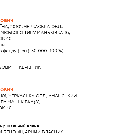
ЬОВИЧ
ЇНА, 20101, ЧЕРКАСЬКА ОБЛ.,
МІСЬКОГО ТИПУ МАНЬКІВКА(З),
ОК 40
їна
о фонду (грн.):
50 000
(100 %)
ЬОВИЧ
-
КЕРІВНИК
ЬОВИЧ
0101, ЧЕРКАСЬКА ОБЛ., УМАНСЬКИЙ
ПУ МАНЬКІВКА(З),
ОК 40
ирішальний вплив
Й БЕНЕФІЦІАРНИЙ ВЛАСНИК