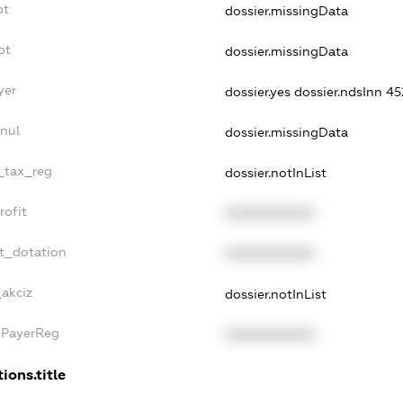
bt
dossier.missingData
bt
dossier.missingData
yer
dossier.yes
dossier.ndsInn 4
nul
dossier.missingData
e_tax_reg
dossier.notInList
rofit
XXXXXXXXXX
t_dotation
XXXXXXXXXX
_akciz
dossier.notInList
xPayerReg
XXXXXXXXXX
ions.title