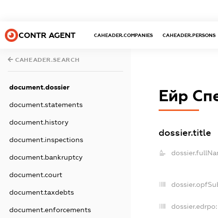
CONTR AGENT
CAHEADER.COMPANIES
CAHEADER.PERSONS
CAHEADER.SEARCH
document.dossier
Ейр Сп
document.statements
document.history
dossier.title
document.inspections
dossier.fullN
document.bankruptcy
document.court
dossier.opfSu
document.taxdebts
dossier.edrpo:
document.enforcements