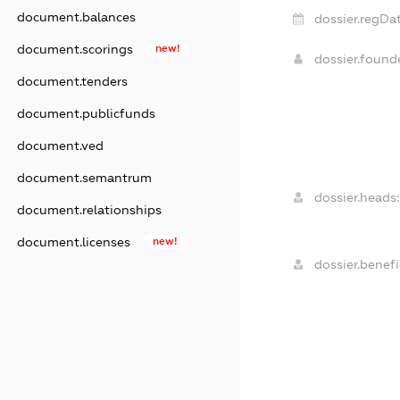
document.balances
dossier.regDat
document.scorings
new!
dossier.foun
document.tenders
document.publicfunds
document.ved
document.semantrum
dossier.heads:
document.relationships
document.licenses
new!
dossier.benefi