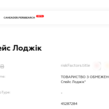
BETA
CAHEADER.PERSSEARCH
ейс Лоджік
riskFactors.title
0
ame:
ТОВАРИСТВО З ОБМЕЖЕНО
Спейс Лоджік"
bType:
-
45287284