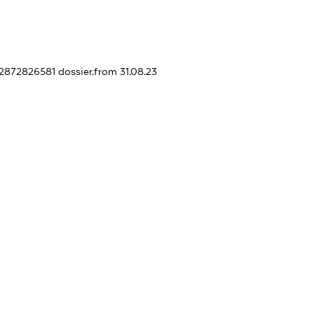
52872826581
dossier.from 31.08.23