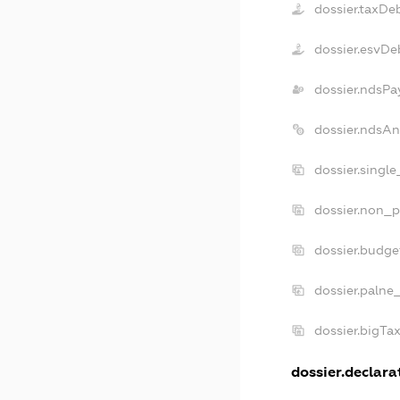
dossier.taxDe
dossier.esvDe
dossier.ndsPa
dossier.ndsAn
dossier.singl
dossier.non_p
dossier.budge
dossier.palne
dossier.bigTa
dossier.declarat