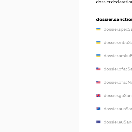
dossier.declarati
dossier.sanctio
dossier.specS
dossier.rnboS
dossier.amkuB
dossier.ofacS
dossier.ofac
dossier.gbSan
dossier.ausSa
dossier.euSan