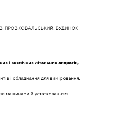
ИЇВ, ПРОВ.КОВАЛЬСЬКИЙ, БУДИНОК
их і космічних літальних апаратів,
тів і обладнання для вимірювання,
ими машинами й устаткованням