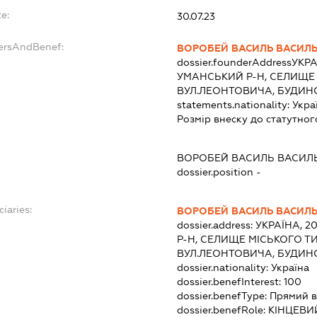
e:
30.07.23
dersAndBenef:
ВОРОБЕЙ ВАСИЛЬ ВАСИЛ
dossier.founderAddress
УКРА
УМАНСЬКИЙ Р-Н, СЕЛИЩЕ 
ВУЛ.ЛЕОНТОВИЧА, БУДИН
statements.nationality:
Укра
Розмір внеску до статутног
ВОРОБЕЙ ВАСИЛЬ ВАСИЛ
dossier.position -
ciaries:
ВОРОБЕЙ ВАСИЛЬ ВАСИЛ
dossier.address:
УКРАЇНА, 2
Р-Н, СЕЛИЩЕ МІСЬКОГО ТИ
ВУЛ.ЛЕОНТОВИЧА, БУДИН
dossier.nationality:
Україна
dossier.benefInterest:
100
dossier.benefType:
Прямий в
dossier.benefRole:
КІНЦЕВИ