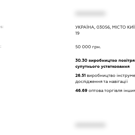
XXXXXXXXXX
s:
УКРАЇНА, 03056, МІСТО К
19
:
50 000 грн.
30.30
виробництво повітрян
супутнього устатковання
26.51
виробництво інструмен
дослідження та навігації
46.69
оптова торгівля інш
XXXXXXXXXX