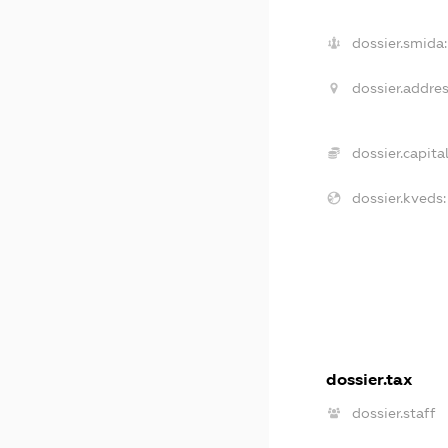
dossier.smida:
dossier.addres
dossier.capital
dossier.kveds:
dossier.tax
dossier.staff