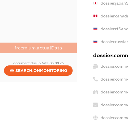
dossier.japan
dossier.canad
dossier.rfSan
dossier.russia
freemium.actualData
dossier.comme
document.dueToDate
03.09.25
dossier.comme
SEARCH.ONMONITORING
dossier.comme
dossier.comme
dossier.comme
dossier.comme