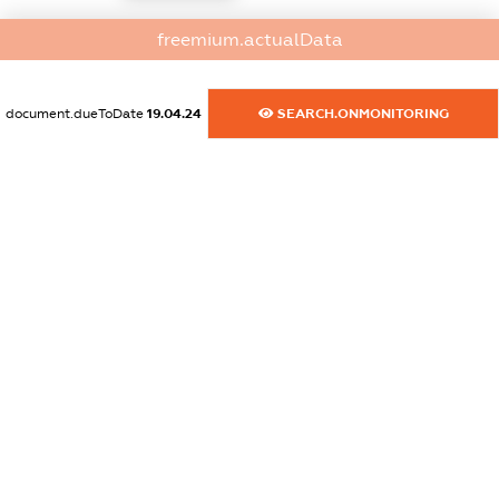
dossier.commercial_info.activity
freemium.actualData
XXXXXXXXXX
document.dueToDate
19.04.24
SEARCH.ONMONITORING
freemium.exampleText_1
freemium.exampleText_2
freemium.anonymousPerSearch2
FREEMIUM.DETAILS
FREEMIUM.REGISTER