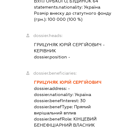
ВУЛ.ГОРЬКОГО, БУДИНОК 64
statements.nationality:
Україна
Розмір внеску до статутного фонду
(грн.):
100 000
(100 %)
dossier.heads:
ГРИЦУНЯК ЮРІЙ СЕРГІЙОВИЧ
-
КЕРІВНИК
dossier.position -
dossier.beneficiaries:
ГРИЦУНЯК ЮРІЙ СЕРГІЙОВИЧ
dossier.address:
-
dossier.nationality:
Україна
dossier.benefInterest:
30
dossier.benefType:
Прямий
вирішальний вплив
dossier.benefRole:
КІНЦЕВИЙ
БЕНЕФІЦІАРНИЙ ВЛАСНИК