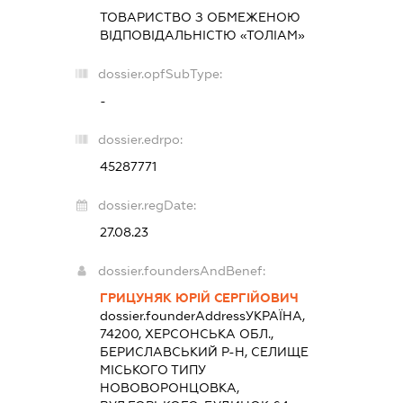
ТОВАРИСТВО З ОБМЕЖЕНОЮ
ВІДПОВІДАЛЬНІСТЮ «ТОЛІАМ»
dossier.opfSubType:
-
dossier.edrpo:
45287771
dossier.regDate:
27.08.23
dossier.foundersAndBenef:
ГРИЦУНЯК ЮРІЙ СЕРГІЙОВИЧ
dossier.founderAddress
УКРАЇНА,
74200, ХЕРСОНСЬКА ОБЛ.,
БЕРИСЛАВСЬКИЙ Р-Н, СЕЛИЩЕ
МІСЬКОГО ТИПУ
НОВОВОРОНЦОВКА,