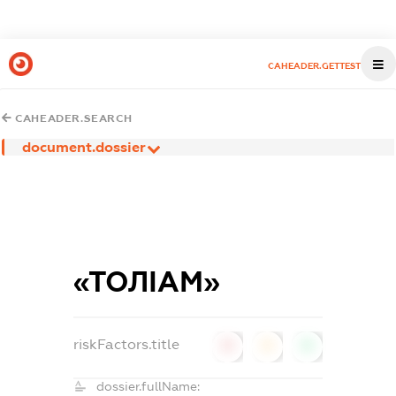
CAHEADER.GETTEST
CAHEADER.SEARCH
document.dossier
«ТОЛІАМ»
riskFactors.title
0
0
0
dossier.fullName: