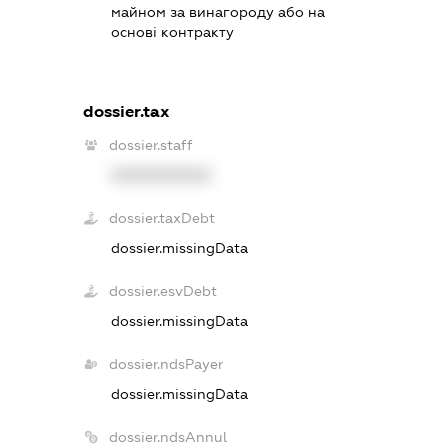
майном за винагороду або на
основі контракту
dossier.tax
dossier.staff
XXXXXXXXXX
dossier.taxDebt
dossier.missingData
dossier.esvDebt
dossier.missingData
dossier.ndsPayer
dossier.missingData
dossier.ndsAnnul