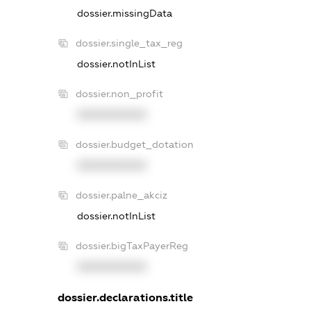
dossier.missingData
dossier.single_tax_reg
dossier.notInList
dossier.non_profit
XXXXXXXXXX
dossier.budget_dotation
XXXXXXXXXX
dossier.palne_akciz
dossier.notInList
dossier.bigTaxPayerReg
XXXXXXXXXX
dossier.declarations.title