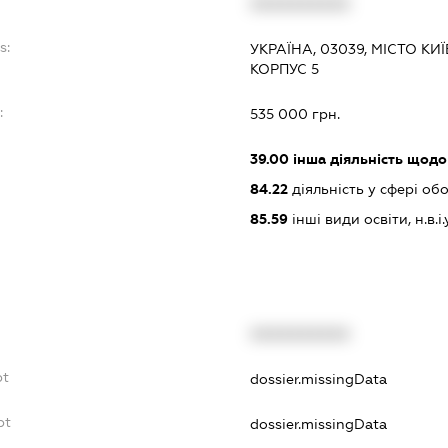
XXXXXXXXXX
s:
УКРАЇНА, 03039, МІСТО КИ
КОРПУС 5
:
535 000 грн.
39.00
інша діяльність щодо
84.22
діяльність у сфері об
85.59
інші види освіти, н.в.і.у
XXXXXXXXXX
bt
dossier.missingData
bt
dossier.missingData