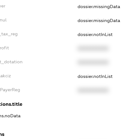
yer
dossier.missingData
nul
dossier.missingData
e_tax_reg
dossier.notInList
rofit
XXXXXXXXXX
t_dotation
XXXXXXXXXX
akciz
dossier.notInList
xPayerReg
XXXXXXXXXX
ions.title
ons.noData
ns