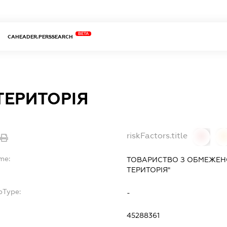
BETA
CAHEADER.PERSSEARCH
ТЕРИТОРІЯ
riskFactors.title
0
0
me:
ТОВАРИСТВО З ОБМЕЖЕНО
ТЕРИТОРІЯ"
bType:
-
45288361