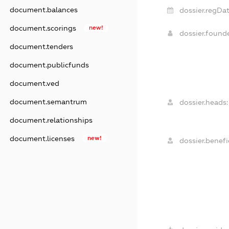
document.balances
dossier.regDat
document.scorings
new!
dossier.found
document.tenders
document.publicfunds
document.ved
document.semantrum
dossier.heads:
document.relationships
document.licenses
new!
dossier.benefic