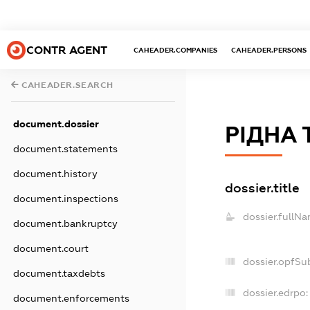
CONTR AGENT
CAHEADER.COMPANIES
CAHEADER.PERSONS
CAHEADER.SEARCH
document.dossier
РІДНА 
document.statements
document.history
dossier.title
document.inspections
dossier.fullNa
document.bankruptcy
document.court
dossier.opfSu
document.taxdebts
dossier.edrpo:
document.enforcements