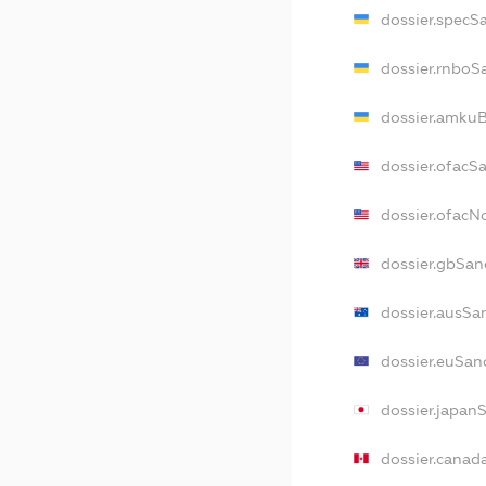
dossier.specS
dossier.rnboS
dossier.amkuB
dossier.ofacS
dossier.ofac
dossier.gbSan
dossier.ausSa
dossier.euSan
dossier.japan
dossier.canad