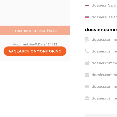
dossier.rfSanc
dossier.russia
dossier.comme
freemium.actualData
dossier.comme
document.dueToDate
15.11.23
dossier.comme
SEARCH.ONMONITORING
dossier.comme
dossier.comme
dossier.comme
dossier.commer