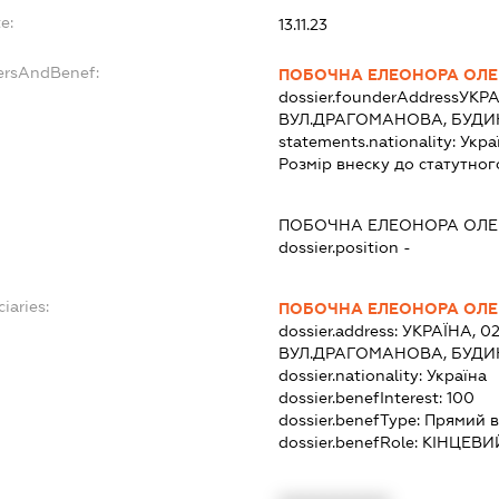
e:
13.11.23
ersAndBenef:
ПОБОЧНА ЕЛЕОНОРА ОЛЕ
dossier.founderAddress
УКРА
ВУЛ.ДРАГОМАНОВА, БУДИН
statements.nationality:
Укра
Розмір внеску до статутног
ПОБОЧНА ЕЛЕОНОРА ОЛЕ
dossier.position -
iaries:
ПОБОЧНА ЕЛЕОНОРА ОЛЕ
dossier.address:
УКРАЇНА, 02
ВУЛ.ДРАГОМАНОВА, БУДИН
dossier.nationality:
Україна
dossier.benefInterest:
100
dossier.benefType:
Прямий в
dossier.benefRole:
КІНЦЕВИ