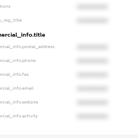
tions
XXXXXXXXXX
n_reg_title
XXXXXXXXXX
rcial_info.title
rcial_info.postal_address
XXXXXXXXXX
rcial_info.phone
XXXXXXXXXX
rcial_info.fax
XXXXXXXXXX
rcial_info.email
XXXXXXXXXX
rcial_info.website
XXXXXXXXXX
cial_info.activity
XXXXXXXXXX