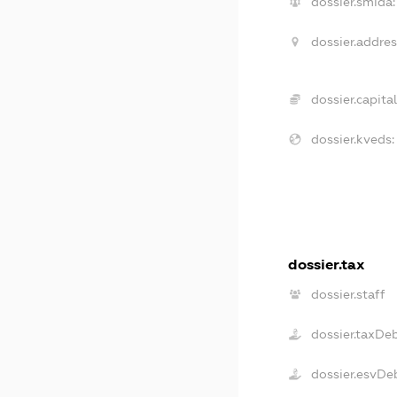
dossier.smida:
dossier.addres
dossier.capital
dossier.kveds:
dossier.tax
dossier.staff
dossier.taxDe
dossier.esvDe