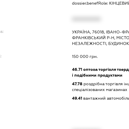
dossier.benefRole:
КІНЦЕВИ
XXXXXXXXXX
s:
УКРАЇНА, 76018, ІВАНО-Ф
ФРАНКІВСЬКИЙ Р-Н, МІСТО
НЕЗАЛЕЖНОСТІ, БУДИНОК 4
:
150 000 грн.
46.71
оптова торгівля тверд
і подібними продуктами
47.78
роздрібна торгівля і
спеціалізованих магазинах
49.41
вантажний автомобіль