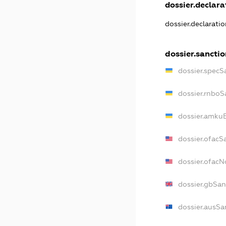
dossier.declarat
dossier.declarati
dossier.sanctio
dossier.specS
dossier.rnboS
dossier.amkuB
dossier.ofacS
dossier.ofac
dossier.gbSan
dossier.ausSa