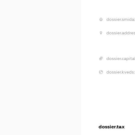
dossier.smida:
dossier.addres
dossier.capital
dossier.kveds:
dossier.tax