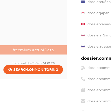
dossier.euSan
dossier.japan
dossier.canad
dossier.rfSan
dossier.russia
freemium.actualData
dossier.comme
document.dueToDate
14.01.26
dossier.comme
SEARCH.ONMONITORING
dossier.comm
dossier.comme
dossier.comme