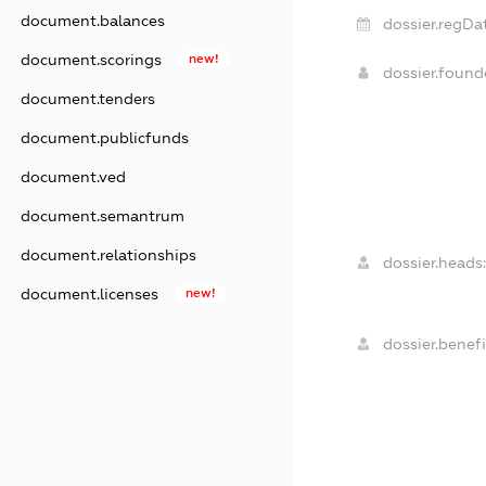
document.balances
dossier.regDa
document.scorings
new!
dossier.foun
document.tenders
document.publicfunds
document.ved
document.semantrum
document.relationships
dossier.heads:
document.licenses
new!
dossier.benefi