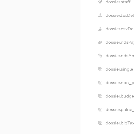
dossier.staff
dossier.taxDe
dossier.esvDe
dossier.ndsPa
dossier.ndsA
dossier.singl
dossier.non_p
dossier.budg
dossier.palne
dossier.bigT