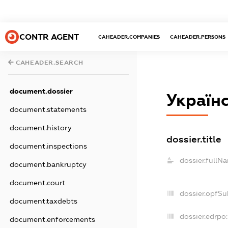
CONTR AGENT
CAHEADER.COMPANIES
CAHEADER.PERSONS
CAHEADER.SEARCH
document.dossier
Україн
document.statements
document.history
dossier.title
document.inspections
dossier.fullN
document.bankruptcy
document.court
dossier.opfSu
document.taxdebts
dossier.edrpo:
document.enforcements