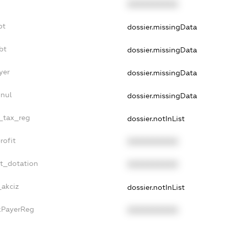
XXXXXXXXXX
bt
dossier.missingData
bt
dossier.missingData
yer
dossier.missingData
nnul
dossier.missingData
e_tax_reg
dossier.notInList
rofit
XXXXXXXXXX
et_dotation
XXXXXXXXXX
_akciz
dossier.notInList
axPayerReg
XXXXXXXXXX