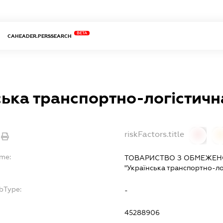
BETA
CAHEADER.PERSSEARCH
ська транспортно-логістичн
riskFactors.title
0
ame:
ТОВАРИСТВО З ОБМЕЖЕН
"Українська транспортно-ло
bType:
-
45288906