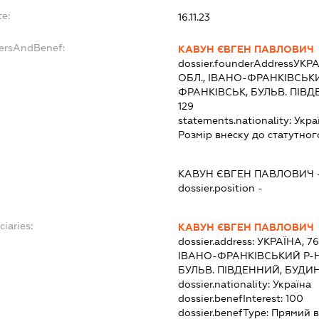
te:
16.11.23
dersAndBenef:
КАВУН ЄВГЕН ПАВЛОВИЧ
dossier.founderAddress
УКРА
ОБЛ., ІВАНО-ФРАНКІВСЬКИ
ФРАНКІВСЬК, БУЛЬВ. ПІВД
129
statements.nationality:
Укра
Розмір внеску до статутног
КАВУН ЄВГЕН ПАВЛОВИЧ
dossier.position -
ciaries:
КАВУН ЄВГЕН ПАВЛОВИЧ
dossier.address:
УКРАЇНА, 7
ІВАНО-ФРАНКІВСЬКИЙ Р-Н
БУЛЬВ. ПІВДЕННИЙ, БУДИН
dossier.nationality:
Україна
dossier.benefInterest:
100
dossier.benefType:
Прямий в