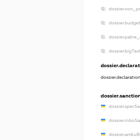
dossier.non_pr
dossier.budge
dossier.palne_
dossier.bigTa
dossier.declarat
dossier.declaratio
dossier.sanctio
dossier.specSa
dossier.rnboS
dossier.amkuB