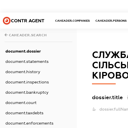
CONTR AGENT
CAHEADER.COMPANIES
CAHEADER.PERSONS
CAHEADER.SEARCH
document.dossier
СЛУЖБА
document.statements
СІЛЬСЬ
document.history
КІРОВО
document.inspections
document.bankruptcy
dossier.title
document.court
dossier.fullNa
document.taxdebts
document.enforcements