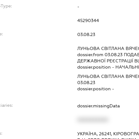
bType:
-
45290344
e:
03.08.23
ЛУНЬОВА СВІТЛАНА ВЯЧЕ
dossier.from 03.08.23
ПОДАВ
ДЕРЖАВНОЇ РЕЄСТРАЦІЇ В
dossier.position - НАЧАЛЬ
ЛУНЬОВА СВІТЛАНА ВЯЧЕ
03.08.23
dossier.position -
iaries:
dossier.missingData
XXXXXXXXXX
s:
УКРАЇНА, 26241, КІРОВОГ