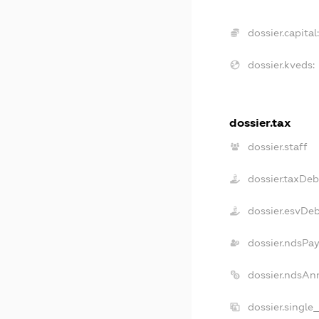
dossier.capital:
dossier.kveds:
dossier.tax
dossier.staff
dossier.taxDeb
dossier.esvDe
dossier.ndsPay
dossier.ndsAn
dossier.single