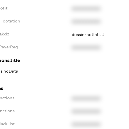
ofit
XXXXXXXXXX
t_dotation
XXXXXXXXXX
akciz
dossier.notInList
xPayerReg
XXXXXXXXXX
ions.title
ns.noData
ns
nctions
XXXXXXXXXX
anctions
XXXXXXXXXX
lackList
XXXXXXXXXX