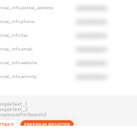
rcial_info.postal_address
XXXXXXXXXX
rcial_info.phone
XXXXXXXXXX
cial_info.fax
XXXXXXXXXX
cial_info.email
XXXXXXXXXX
cial_info.website
XXXXXXXXXX
cial_info.activity
XXXXXXXXXX
mpleText_1
ampleText_2
onymousPerSearch2
ETAILS
FREEMIUM.REGISTER