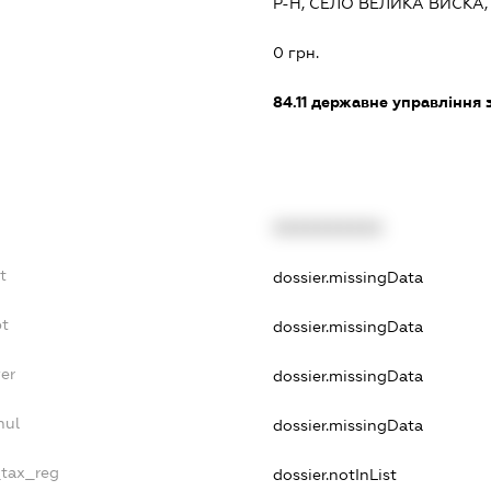
Р-Н, СЕЛО ВЕЛИКА ВИСКА
0 грн.
84.11
державне управління 
XXXXXXXXXX
t
dossier.missingData
bt
dossier.missingData
er
dossier.missingData
nul
dossier.missingData
_tax_reg
dossier.notInList