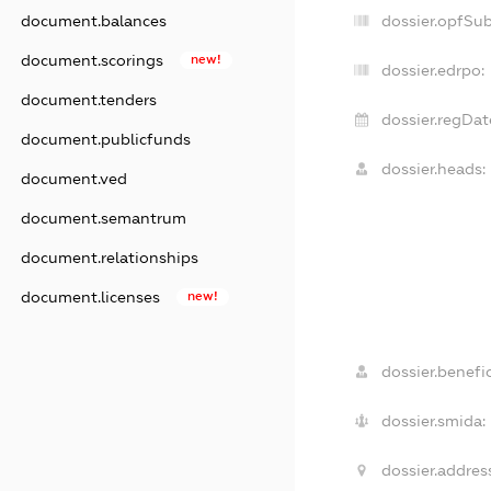
dossier.opfSu
document.balances
document.scorings
new!
dossier.edrpo:
document.tenders
dossier.regDat
document.publicfunds
dossier.heads:
document.ved
document.semantrum
document.relationships
document.licenses
new!
dossier.benefic
dossier.smida:
dossier.addres