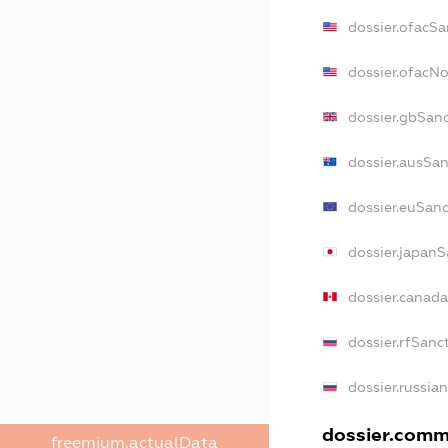
dossier.ofacSa
dossier.ofacN
dossier.gbSan
dossier.ausSan
dossier.euSan
dossier.japanS
dossier.canad
dossier.rfSanc
dossier.russia
dossier.comme
freemium.actualData