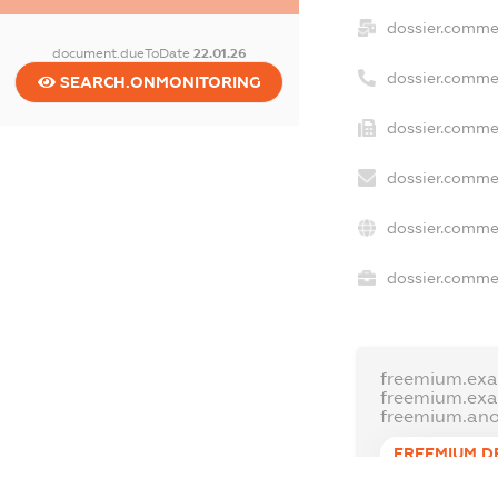
dossier.comme
document.dueToDate
22.01.26
dossier.comme
SEARCH.ONMONITORING
dossier.commer
dossier.commer
dossier.commer
dossier.commer
freemium.exa
freemium.ex
freemium.an
FREEMIUM.D