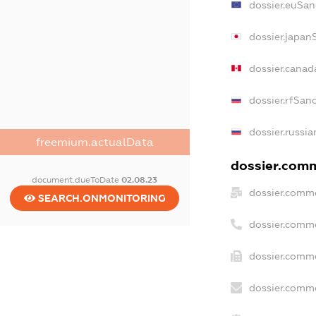
dossier.euSan
dossier.japan
dossier.canad
dossier.rfSan
dossier.russia
freemium.actualData
dossier.comme
document.dueToDate
02.08.23
dossier.comme
SEARCH.ONMONITORING
dossier.comm
dossier.comme
dossier.comme