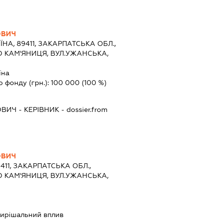
ОВИЧ
ЇНА, 89411, ЗАКАРПАТСЬКА ОБЛ.,
 КАМ'ЯНИЦЯ, ВУЛ.УЖАНСЬКА,
їна
о фонду (грн.):
100 000
(100 %)
ОВИЧ
-
КЕРІВНИК
- dossier.from
ОВИЧ
9411, ЗАКАРПАТСЬКА ОБЛ.,
 КАМ'ЯНИЦЯ, ВУЛ.УЖАНСЬКА,
ирішальний вплив