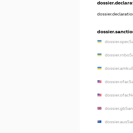
dossier.declarat
dossier.declarati
dossier.sanctio
dossier.specS
dossier.rnboS
dossier.amkuB
dossier.ofacS
dossier.ofac
dossier.gbSan
dossier.ausSa