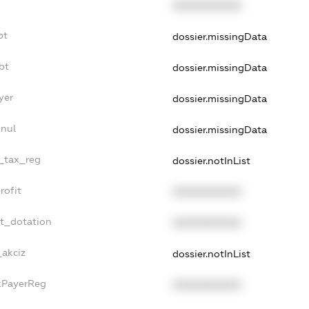
XXXXXXXXXX
bt
dossier.missingData
bt
dossier.missingData
yer
dossier.missingData
nnul
dossier.missingData
e_tax_reg
dossier.notInList
rofit
XXXXXXXXXX
et_dotation
XXXXXXXXXX
_akciz
dossier.notInList
axPayerReg
XXXXXXXXXX