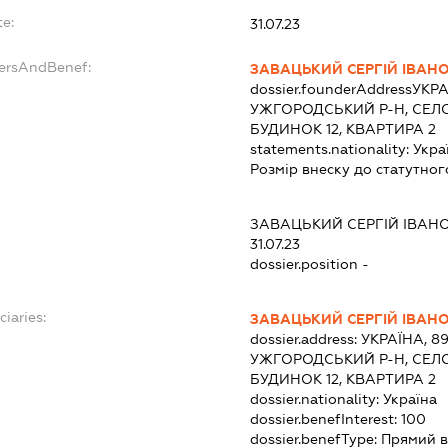
te:
31.07.23
dersAndBenef:
ЗАВАЦЬКИЙ СЕРГІЙ ІВАН
dossier.founderAddress
УКРА
УЖГОРОДСЬКИЙ Р-Н, СЕЛО
БУДИНОК 12, КВАРТИРА 2
statements.nationality:
Укра
Розмір внеску до статутног
ЗАВАЦЬКИЙ СЕРГІЙ ІВАН
31.07.23
dossier.position -
ciaries:
ЗАВАЦЬКИЙ СЕРГІЙ ІВАН
dossier.address:
УКРАЇНА, 8
УЖГОРОДСЬКИЙ Р-Н, СЕЛО
БУДИНОК 12, КВАРТИРА 2
dossier.nationality:
Україна
dossier.benefInterest:
100
dossier.benefType:
Прямий в