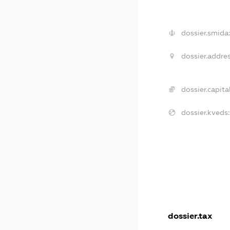
dossier.smida:
dossier.addres
dossier.capital
dossier.kveds:
dossier.tax