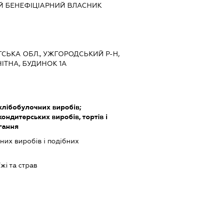
Й БЕНЕФІЦІАРНИЙ ВЛАСНИК
ТСЬКА ОБЛ., УЖГОРОДСЬКИЙ Р-Н,
НІТНА, БУДИНОК 1А
хлібобулочних виробів;
ндитерських виробів, тортів і
гання
их виробів і подібних
жі та страв