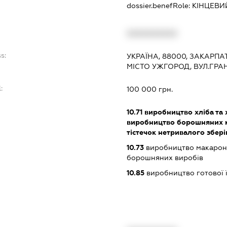
dossier.benefRole:
КІНЦЕВИ
XXXXXXXXXX
s:
УКРАЇНА, 88000, ЗАКАРПА
МІСТО УЖГОРОД, ВУЛ.ГРА
:
100 000 грн.
10.71
виробництво хліба та 
виробництво борошняних ко
тістечок нетривалого збері
10.73
виробництво макаронн
борошняних виробів
10.85
виробництво готової ї