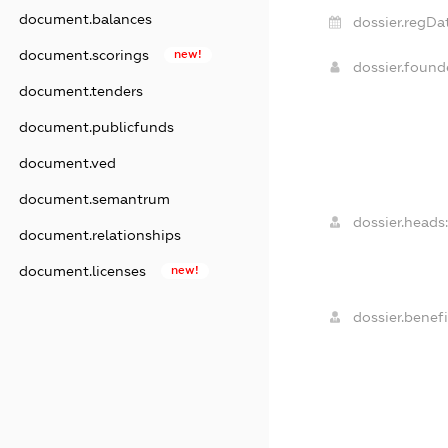
document.balances
dossier.regDa
document.scorings
new!
dossier.foun
document.tenders
document.publicfunds
document.ved
document.semantrum
dossier.heads:
document.relationships
document.licenses
new!
dossier.benefi