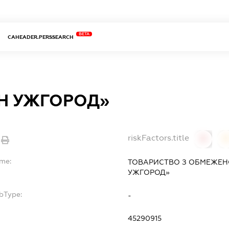
BETA
CAHEADER.PERSSEARCH
Н УЖГОРОД»
riskFactors.title
0
ame:
ТОВАРИСТВО З ОБМЕЖЕН
УЖГОРОД»
bType:
-
45290915