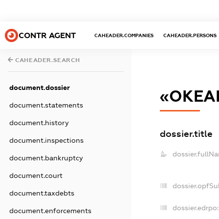
CONTR AGENT
CAHEADER.COMPANIES
CAHEADER.PERSONS
CAHEADER.SEARCH
document.dossier
«ОКЕА
document.statements
document.history
dossier.title
document.inspections
dossier.fullN
document.bankruptcy
document.court
dossier.opfSu
document.taxdebts
dossier.edrpo:
document.enforcements