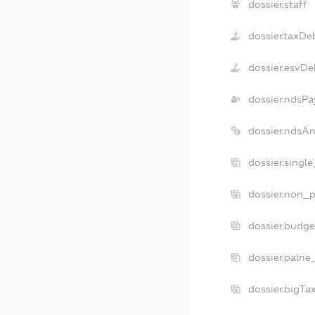
dossier.staff
dossier.taxDe
dossier.esvDe
dossier.ndsPa
dossier.ndsA
dossier.singl
dossier.non_p
dossier.budg
dossier.palne
dossier.bigT