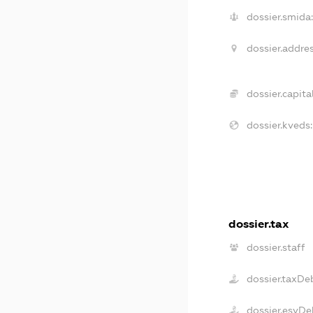
dossier.smida:
dossier.addres
dossier.capital
dossier.kveds:
dossier.tax
dossier.staff
dossier.taxDe
dossier.esvDe