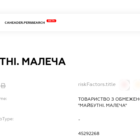
BETA
CAHEADER.PERSSEARCH
ТНІ. МАЛЕЧА
riskFactors.title
0
ame:
ТОВАРИСТВО З ОБМЕЖЕН
"МАЙБУТНІ. МАЛЕЧА"
bType:
-
45292268