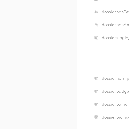
dossier.ndsPa
dossier.ndsA
dossier.singl
dossier.non_p
dossier.budg
dossier.palne
dossier.bigT