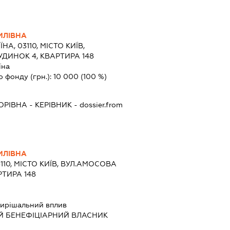
ИЛІВНА
ЇНА, 03110, МІСТО КИЇВ,
ДИНОК 4, КВАРТИРА 148
їна
о фонду (грн.):
10 000
(100 %)
ОРІВНА
-
КЕРІВНИК
- dossier.from
ИЛІВНА
3110, МІСТО КИЇВ, ВУЛ.АМОСОВА
РТИРА 148
ирішальний вплив
Й БЕНЕФІЦІАРНИЙ ВЛАСНИК