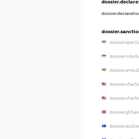
dossier.declarat
dossier.declarati
dossier.sanctio
dossier.specS
dossier.rnboS
dossier.amkuB
dossier.ofacS
dossier.ofac
dossier.gbSan
dossier.ausSa