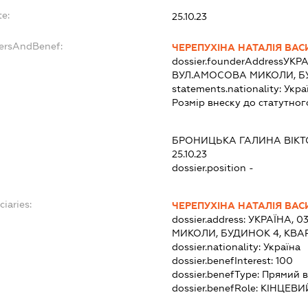
e:
25.10.23
dersAndBenef:
ЧЕРЕПУХІНА НАТАЛІЯ ВАС
dossier.founderAddress
УКРА
ВУЛ.АМОСОВА МИКОЛИ, БУ
statements.nationality:
Укра
Розмір внеску до статутног
БРОНИЦЬКА ГАЛИНА ВІКТ
25.10.23
dossier.position -
ciaries:
ЧЕРЕПУХІНА НАТАЛІЯ ВАС
dossier.address:
УКРАЇНА, 0
МИКОЛИ, БУДИНОК 4, КВА
dossier.nationality:
Україна
dossier.benefInterest:
100
dossier.benefType:
Прямий в
dossier.benefRole:
КІНЦЕВИ