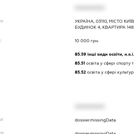
XXXXXXXXXX
s:
УКРАЇНА, 03110, МІСТО КИ
БУДИНОК 4, КВАРТИРА 148
:
10 000 грн.
85.59
інші види освіти, н.в.і.
85.51
освіта у сфері спорту 
85.52
освіта у сфері культу
XXXXXXXXXX
bt
dossier.missingData
bt
dossier.missingData