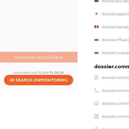
dossier.euSan
dossier.japan
dossier.canad
dossier.rfSan
dossier.russia
freemium.actualData
dossier.comme
document.dueToDate
15.04.26
dossier.comme
SEARCH.ONMONITORING
dossier.comm
dossier.comme
dossier.comme