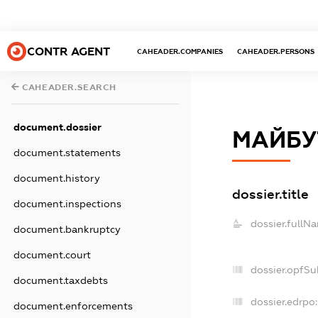
CONTR AGENT
CAHEADER.COMPANIES
CAHEADER.PERSONS
CAHEADER.SEARCH
document.dossier
МАЙБУ
document.statements
document.history
dossier.title
document.inspections
dossier.fullN
document.bankruptcy
document.court
dossier.opfSu
document.taxdebts
dossier.edrpo:
document.enforcements