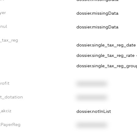
yer
dossier.missingData
nnul
dossier.missingData
e_tax_reg
dossier.single_tax_reg_date 
dossier.single_tax_reg_rate 
dossier.single_tax_reg_grou
rofit
XXXXXXXXXX
et_dotation
XXXXXXXXXX
_akciz
dossier.notInList
axPayerReg
XXXXXXXXXX