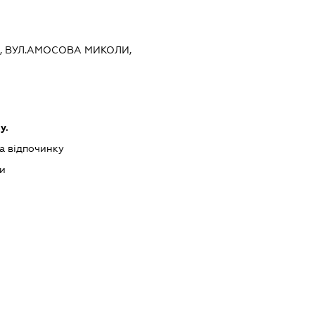
ЇВ, ВУЛ.АМОСОВА МИКОЛИ,
у.
та відпочинку
ри