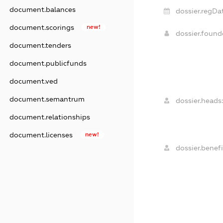
document.balances
dossier.regDat
document.scorings
new!
dossier.foun
document.tenders
document.publicfunds
document.ved
document.semantrum
dossier.heads:
document.relationships
document.licenses
new!
dossier.benefi