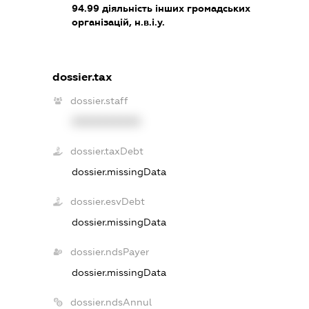
94.99
діяльність інших громадських
організацій, н.в.і.у.
dossier.tax
dossier.staff
XXXXXXXXXX
dossier.taxDebt
dossier.missingData
dossier.esvDebt
dossier.missingData
dossier.ndsPayer
dossier.missingData
dossier.ndsAnnul