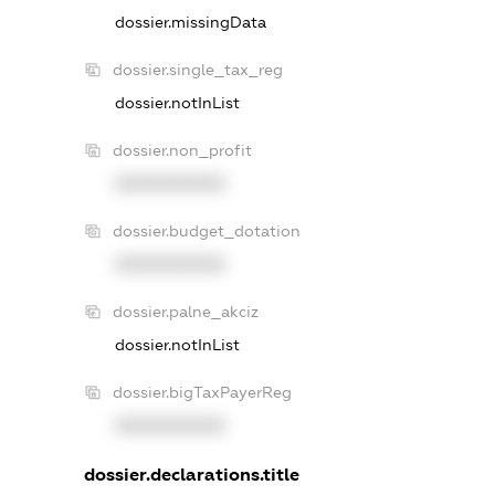
dossier.missingData
dossier.single_tax_reg
dossier.notInList
dossier.non_profit
XXXXXXXXXX
dossier.budget_dotation
XXXXXXXXXX
dossier.palne_akciz
dossier.notInList
dossier.bigTaxPayerReg
XXXXXXXXXX
dossier.declarations.title