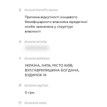
dossier.beneficiaries:
Причина відсутності кінцевого
бенефіціарного власника юридичної
особи зазначена у структурі
власності
dossier.smida:
XXXXXXXXXX
dossier.address:
УКРАЇНА, 04116, МІСТО КИЇВ,
ВУЛ.ГАВРИЛИШИНА БОГДАНА,
БУДИНОК 14
dossier.capital:
0 грн.
dossier.kveds: