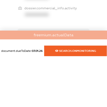
dossier.commercial_info.activity
XXXXXXXXXX
freemium.actualData
freemium.exampleText_1
freemium.exampleText_2
freemium.anonymousPerSearch2
document.dueToDate
07.01.26
SEARCH.ONMONITORING
FREEMIUM.DETAILS
FREEMIUM.REGISTER