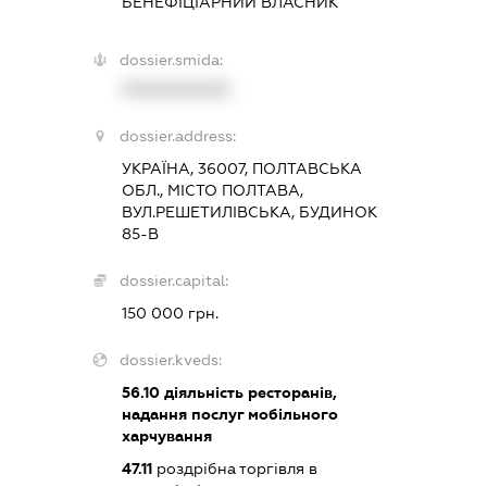
БЕНЕФІЦІАРНИЙ ВЛАСНИК
dossier.smida:
XXXXXXXXXX
dossier.address:
УКРАЇНА, 36007, ПОЛТАВСЬКА
ОБЛ., МІСТО ПОЛТАВА,
ВУЛ.РЕШЕТИЛІВСЬКА, БУДИНОК
85-В
dossier.capital:
150 000 грн.
dossier.kveds:
56.10
діяльність ресторанів,
надання послуг мобільного
харчування
47.11
роздрібна торгівля в