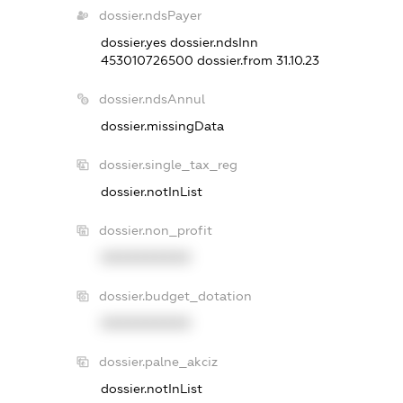
dossier.ndsPayer
dossier.yes
dossier.ndsInn
453010726500
dossier.from 31.10.23
dossier.ndsAnnul
dossier.missingData
dossier.single_tax_reg
dossier.notInList
dossier.non_profit
XXXXXXXXXX
dossier.budget_dotation
XXXXXXXXXX
dossier.palne_akciz
dossier.notInList