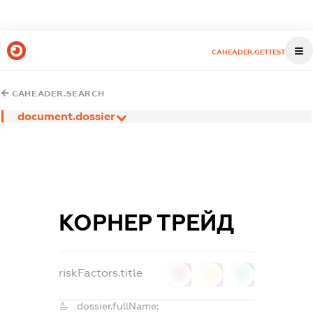
CAHEADER.GETTEST
CAHEADER.SEARCH
document.dossier
КОРНЕР ТРЕЙД
riskFactors.title
0
0
0
dossier.fullName: