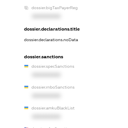
dossier.bigTaxPayerReg
XXXXXXXXXX
dossier.declarations.title
dossier.declarations.noData
dossier.sanctions
dossier.specSanctions
XXXXXXXXXX
dossier.rnboSanctions
XXXXXXXXXX
dossier.amkuBlackList
XXXXXXXXXX