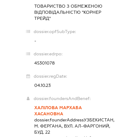
ТОВАРИСТВО З ОБМЕЖЕНОЮ
ВІДПОВІДАЛЬНІСТЮ "КОРНЕР
ТРЕЙД"
dossier.opfSubType:
-
dossier.edrpo:
45301078
dossier.regDate:
04.10.23
dossier.foundersAndBenef:
ХАЛІЛОВА МАРХАБА
ХАСАНОВНА
dossier.founderAddress
УЗБЕКИСТАН,
М. ФЕРГАНА, ВУЛ. АЛ-ФАРГОНИЙ,
БУД. 22