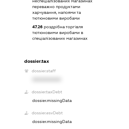
неспеціалізованих магазинах
переважно продуктами
харчування, напоями та
тютюновими виробами
47.26
роздрібна торгівля
тютюновими виробами в
спеціалізованих магазинах
dossier.tax
dossier.staff
XXXXXXXXXX
dossier.taxDebt
dossier.missingData
dossier.esvDebt
dossier.missingData