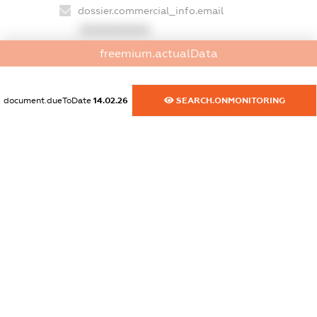
dossier.commercial_info.email
XXXXXXXXXX
freemium.actualData
dossier.commercial_info.website
XXXXXXXXXX
document.dueToDate
14.02.26
SEARCH.ONMONITORING
dossier.commercial_info.activity
XXXXXXXXXX
freemium.exampleText_1
freemium.exampleText_2
freemium.anonymousPerSearch2
FREEMIUM.DETAILS
FREEMIUM.REGISTER