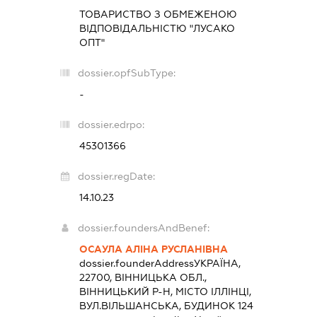
ТОВАРИСТВО З ОБМЕЖЕНОЮ
ВІДПОВІДАЛЬНІСТЮ "ЛУСАКО
ОПТ"
dossier.opfSubType:
-
dossier.edrpo:
45301366
dossier.regDate:
14.10.23
dossier.foundersAndBenef:
ОСАУЛА АЛІНА РУСЛАНІВНА
dossier.founderAddress
УКРАЇНА,
22700, ВІННИЦЬКА ОБЛ.,
ВІННИЦЬКИЙ Р-Н, МІСТО ІЛЛІНЦІ,
ВУЛ.ВІЛЬШАНСЬКА, БУДИНОК 124