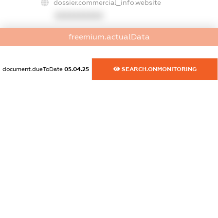
dossier.commercial_info.website
XXXXXXXXXX
dossier.commercial_info.activity
freemium.actualData
XXXXXXXXXX
document.dueToDate
05.04.25
SEARCH.ONMONITORING
freemium.exampleText_1
freemium.exampleText_2
freemium.anonymousPerSearch2
FREEMIUM.DETAILS
FREEMIUM.REGISTER