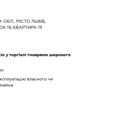
 ОБЛ., МІСТО ЛЬВІВ,
ОК 19, КВАРТИРА 19
ів у торгівлі товарами широкого
во
ксплуатацію власного чи
 майна