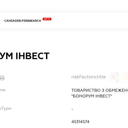
BETA
CAHEADER.PERSSEARCH
УМ ІНВЕСТ
riskFactors.title
0
me:
ТОВАРИСТВО З ОБМЕЖЕН
"БОНОРУМ ІНВЕСТ"
bType:
-
45314574