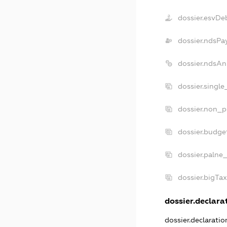
dossier.esvDe
dossier.ndsPa
dossier.ndsAn
dossier.singl
dossier.non_p
dossier.budge
dossier.palne
dossier.bigTa
dossier.declarat
dossier.declarati