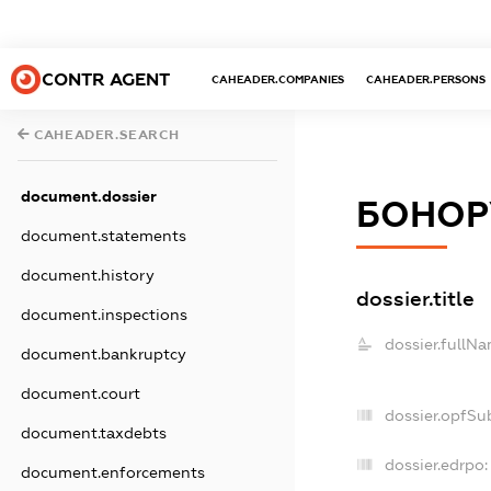
CONTR AGENT
CAHEADER.COMPANIES
CAHEADER.PERSONS
CAHEADER.SEARCH
document.dossier
БОНОР
document.statements
document.history
dossier.title
document.inspections
dossier.fullNa
document.bankruptcy
document.court
dossier.opfSu
document.taxdebts
dossier.edrpo:
document.enforcements