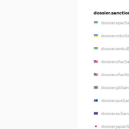
dossier.sanctio
dossier.specS
dossier.rnboS
dossier.amkuB
dossier.ofacS
dossier.ofac
dossier.gbSan
dossier.ausSa
dossier.euSan
dossier.japan