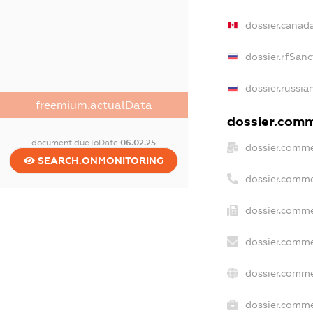
dossier.canad
dossier.rfSanc
dossier.russia
freemium.actualData
dossier.comme
document.dueToDate
06.02.25
dossier.comme
SEARCH.ONMONITORING
dossier.comme
dossier.comme
dossier.comme
dossier.comme
dossier.commer