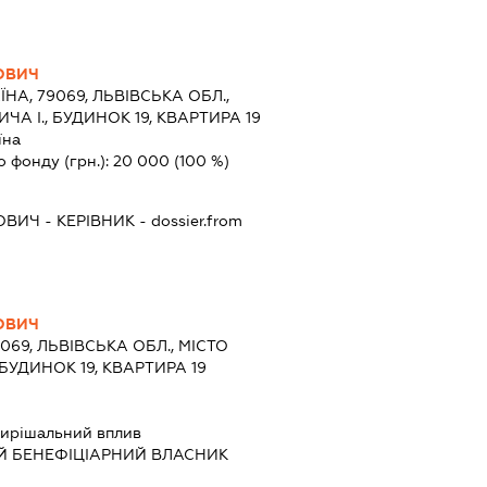
ОВИЧ
ЇНА, 79069, ЛЬВІВСЬКА ОБЛ.,
ИЧА І., БУДИНОК 19, КВАРТИРА 19
їна
о фонду (грн.):
20 000
(100 %)
ОВИЧ
-
КЕРІВНИК
- dossier.from
ОВИЧ
9069, ЛЬВІВСЬКА ОБЛ., МІСТО
 БУДИНОК 19, КВАРТИРА 19
ирішальний вплив
Й БЕНЕФІЦІАРНИЙ ВЛАСНИК