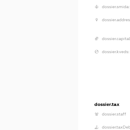
dossier.smida:
dossier.addres
dossier.capital
dossier.kveds:
dossier.tax
dossier.staff
dossier.taxDe