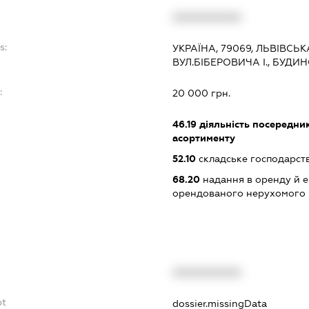
XXXXXXXXXX
s:
УКРАЇНА, 79069, ЛЬВІВСЬКА
ВУЛ.БІБЕРОВИЧА І., БУДИН
:
20 000 грн.
46.19
діяльність посередник
асортименту
52.10
складське господарст
68.20
надання в оренду й е
орендованого нерухомого
XXXXXXXXXX
bt
dossier.missingData