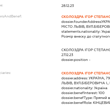
e:
28.12.23
dersAndBenef:
СКОЛОЗДРА ІГОР СТЕПАН
dossier.founderAddress
УКРА
МІСТО ЛЬВІВ, ВУЛ.БІБЕРОВ
statements.nationality:
Укра
Розмір внеску до статутног
СКОЛОЗДРА ІГОР СТЕПАН
27.12.23
dossier.position -
iaries:
СКОЛОЗДРА ІГОР СТЕПАН
dossier.address:
УКРАЇНА, 7
ЛЬВІВ, ВУЛ.БІБЕРОВИЧА І.,
dossier.nationality:
Україна
dossier.benefInterest:
100
dossier.benefType:
Прямий в
dossier.benefRole:
КІНЦЕВИ