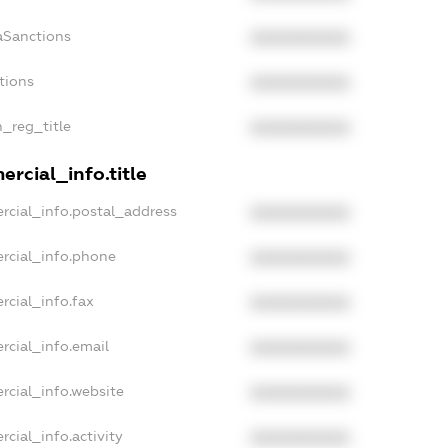
aSanctions
XXXXXXXXXX
tions
XXXXXXXXXX
n_reg_title
XXXXXXXXXX
rcial_info.title
rcial_info.postal_address
XXXXXXXXXX
rcial_info.phone
XXXXXXXXXX
rcial_info.fax
XXXXXXXXXX
rcial_info.email
XXXXXXXXXX
rcial_info.website
XXXXXXXXXX
cial_info.activity
XXXXXXXXXX