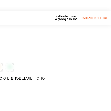
caHeader.contact
CAHEADER.GETTEST
0 (800) 210 102
0
0
ОЮ ВІДПОВІДАЛЬНІСТЮ