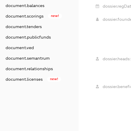
document.balances
dossier.regDat
document.scorings
new!
dossier.foun
document.tenders
document.publicfunds
document.ved
document.semantrum
dossier.heads:
document.relationships
document.licenses
new!
dossier.benefic