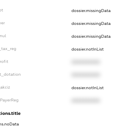
bt
dossier.missingData
yer
dossier.missingData
nul
dossier.missingData
e_tax_reg
dossier.notInList
rofit
XXXXXXXXXX
t_dotation
XXXXXXXXXX
_akciz
dossier.notInList
xPayerReg
XXXXXXXXXX
ions.title
ons.noData