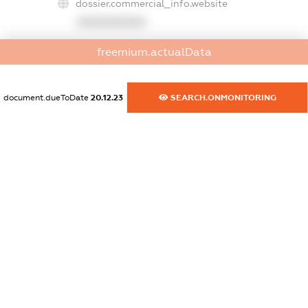
dossier.commercial_info.website
XXXXXXXXXX
dossier.commercial_info.activity
freemium.actualData
XXXXXXXXXX
document.dueToDate
20.12.23
SEARCH.ONMONITORING
freemium.exampleText_1
freemium.exampleText_2
freemium.anonymousPerSearch2
FREEMIUM.DETAILS
FREEMIUM.REGISTER