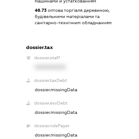
машинами й устаткованням
46.73
оптова торгівля деревиною,
будівельними матеріалами та
санітарно-технічним обладнанням
dossier.tax
dossier.staff
XXXXXXXXXX
dossier.taxDebt
dossier.missingData
dossier.esvDebt
dossier.missingData
dossier.ndsPayer
dossier.missingData