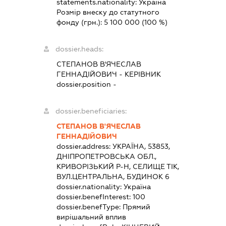
statements.nationality:
Україна
Розмір внеску до статутного
фонду (грн.):
5 100 000
(100 %)
dossier.heads:
СТЕПАНОВ В'ЯЧЕСЛАВ
ГЕННАДІЙОВИЧ
-
КЕРІВНИК
dossier.position -
dossier.beneficiaries:
СТЕПАНОВ В'ЯЧЕСЛАВ
ГЕННАДІЙОВИЧ
dossier.address:
УКРАЇНА, 53853,
ДНІПРОПЕТРОВСЬКА ОБЛ.,
КРИВОРІЗЬКИЙ Р-Н, СЕЛИЩЕ ТІК,
ВУЛ.ЦЕНТРАЛЬНА, БУДИНОК 6
dossier.nationality:
Україна
dossier.benefInterest:
100
dossier.benefType:
Прямий
вирішальний вплив