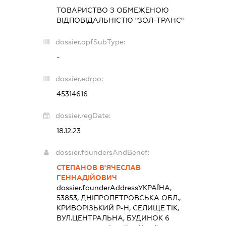
ТОВАРИСТВО З ОБМЕЖЕНОЮ
ВІДПОВІДАЛЬНІСТЮ "ЗОЛ-ТРАНС"
dossier.opfSubType:
-
dossier.edrpo:
45314616
dossier.regDate:
18.12.23
dossier.foundersAndBenef:
СТЕПАНОВ В'ЯЧЕСЛАВ
ГЕННАДІЙОВИЧ
dossier.founderAddress
УКРАЇНА,
53853, ДНІПРОПЕТРОВСЬКА ОБЛ.,
КРИВОРІЗЬКИЙ Р-Н, СЕЛИЩЕ ТІК,
ВУЛ.ЦЕНТРАЛЬНА, БУДИНОК 6