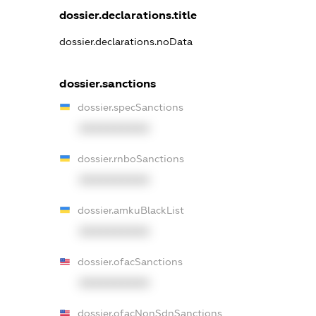
dossier.declarations.title
dossier.declarations.noData
dossier.sanctions
dossier.specSanctions
XXXXXXXXXX
dossier.rnboSanctions
XXXXXXXXXX
dossier.amkuBlackList
XXXXXXXXXX
dossier.ofacSanctions
XXXXXXXXXX
dossier.ofacNonSdnSanctions