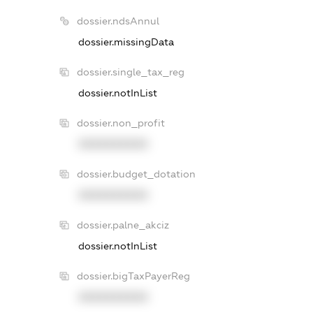
dossier.ndsAnnul
dossier.missingData
dossier.single_tax_reg
dossier.notInList
dossier.non_profit
XXXXXXXXXX
dossier.budget_dotation
XXXXXXXXXX
dossier.palne_akciz
dossier.notInList
dossier.bigTaxPayerReg
XXXXXXXXXX