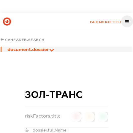
CAHEADER.GETTEST
CAHEADER.SEARCH
document.dossier
ЗОЛ-ТРАНС
riskFactors.title
0
0
0
dossier.fullName: