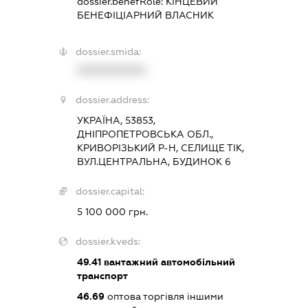
dossier.benefRole:
КІНЦЕВИЙ
БЕНЕФІЦІАРНИЙ ВЛАСНИК
dossier.smida:
XXXXXXXXXX
dossier.address:
УКРАЇНА, 53853,
ДНІПРОПЕТРОВСЬКА ОБЛ.,
КРИВОРІЗЬКИЙ Р-Н, СЕЛИЩЕ ТІК,
ВУЛ.ЦЕНТРАЛЬНА, БУДИНОК 6
dossier.capital:
5 100 000 грн.
dossier.kveds:
49.41
вантажний автомобільний
транспорт
46.69
оптова торгівля іншими