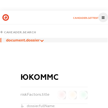
CAHEADER.GETTEST
CAHEADER.SEARCH
document.dossier
ЮКОММС
riskFactors.title
0
0
0
dossier.fullName: