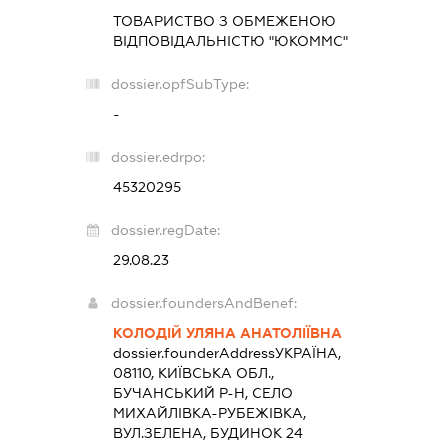
ТОВАРИСТВО З ОБМЕЖЕНОЮ
ВІДПОВІДАЛЬНІСТЮ "ЮКОММС"
dossier.opfSubType:
-
dossier.edrpo:
45320295
dossier.regDate:
29.08.23
dossier.foundersAndBenef:
КОЛОДІЙ УЛЯНА АНАТОЛІЇВНА
dossier.founderAddress
УКРАЇНА,
08110, КИЇВСЬКА ОБЛ.,
БУЧАНСЬКИЙ Р-Н, СЕЛО
МИХАЙЛІВКА-РУБЕЖІВКА,
ВУЛ.ЗЕЛЕНА, БУДИНОК 24