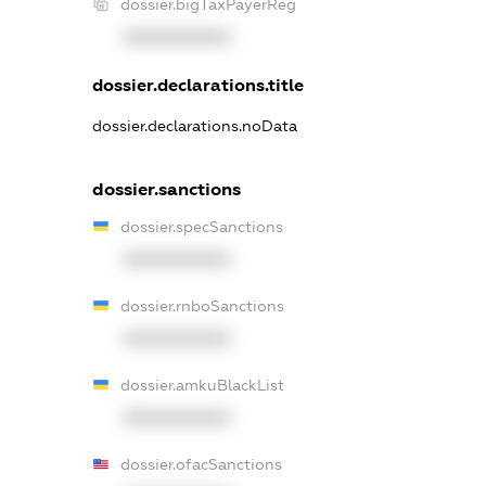
dossier.bigTaxPayerReg
XXXXXXXXXX
dossier.declarations.title
dossier.declarations.noData
dossier.sanctions
dossier.specSanctions
XXXXXXXXXX
dossier.rnboSanctions
XXXXXXXXXX
dossier.amkuBlackList
XXXXXXXXXX
dossier.ofacSanctions