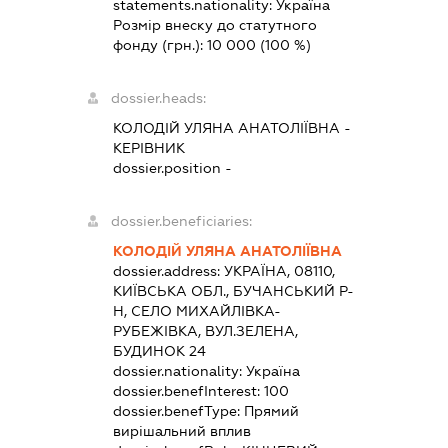
statements.nationality:
Україна
Розмір внеску до статутного
фонду (грн.):
10 000
(100 %)
dossier.heads:
КОЛОДІЙ УЛЯНА АНАТОЛІЇВНА
-
КЕРІВНИК
dossier.position -
dossier.beneficiaries:
КОЛОДІЙ УЛЯНА АНАТОЛІЇВНА
dossier.address:
УКРАЇНА, 08110,
КИЇВСЬКА ОБЛ., БУЧАНСЬКИЙ Р-
Н, СЕЛО МИХАЙЛІВКА-
РУБЕЖІВКА, ВУЛ.ЗЕЛЕНА,
БУДИНОК 24
dossier.nationality:
Україна
dossier.benefInterest:
100
dossier.benefType:
Прямий
вирішальний вплив