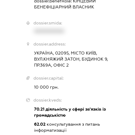
dossier.benefRole:
КІНЦЕВИЙ
БЕНЕФІЦІАРНИЙ ВЛАСНИК
dossier.smida:
XXXXXXXXXX
dossier.address:
УКРАЇНА, 02095, МІСТО КИЇВ,
ВУЛ.КНЯЖИЙ ЗАТОН, БУДИНОК 9,
ПР.369А, ОФІС 2
dossier.capital:
10 000 грн.
dossier.kveds:
70.21
діяльність у сфері зв'язків із
громадськістю
62.02
консультування з питань
інформатизації