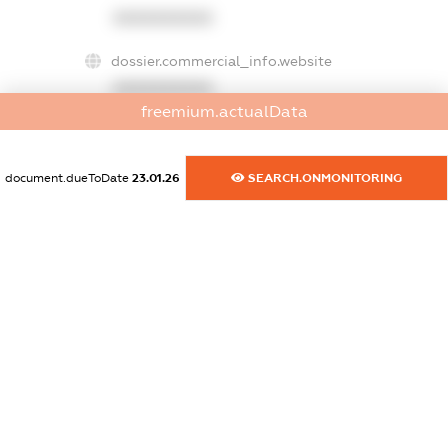
XXXXXXXXXX
dossier.commercial_info.website
XXXXXXXXXX
freemium.actualData
dossier.commercial_info.activity
XXXXXXXXXX
document.dueToDate
23.01.26
SEARCH.ONMONITORING
freemium.exampleText_1
freemium.exampleText_2
freemium.anonymousPerSearch2
FREEMIUM.DETAILS
FREEMIUM.REGISTER