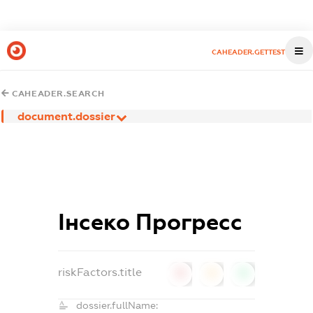
CAHEADER.GETTEST
CAHEADER.SEARCH
document.dossier
Інсеко Прогресс
riskFactors.title
0
0
0
dossier.fullName: