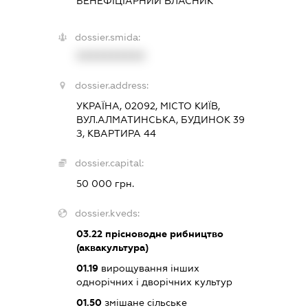
БЕНЕФІЦІАРНИЙ ВЛАСНИК
dossier.smida:
XXXXXXXXXX
dossier.address:
УКРАЇНА, 02092, МІСТО КИЇВ,
ВУЛ.АЛМАТИНСЬКА, БУДИНОК 39
З, КВАРТИРА 44
dossier.capital:
50 000 грн.
dossier.kveds:
03.22
прісноводне рибництво
(аквакультура)
01.19
вирощування інших
однорічних і дворічних культур
01.50
змішане сільське