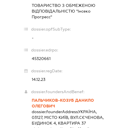
ТОВАРИСТВО З ОБМЕЖЕНОЮ
ВІДПОВІДАЛЬНІСТЮ "Інсеко
Прогресс"
dossier.opfSubType:
-
dossier.edrpo:
45320661
dossier.regDate:
14.12.23
dossier.foundersAndBenef:
ПАЛЬЧИКОВ-КОЗУБ ДАНИЛО
ОЛЕГОВИЧ
dossier.founderAddress
УКРАЇНА,
03127, МІСТО КИЇВ, ВУЛ.СЄЧЕНОВА,
БУДИНОК 4, КВАРТИРА 37