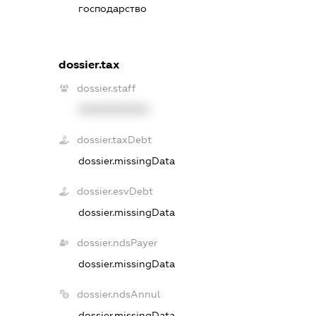
господарство
dossier.tax
dossier.staff
XXXXXXXXXX
dossier.taxDebt
dossier.missingData
dossier.esvDebt
dossier.missingData
dossier.ndsPayer
dossier.missingData
dossier.ndsAnnul
dossier.missingData