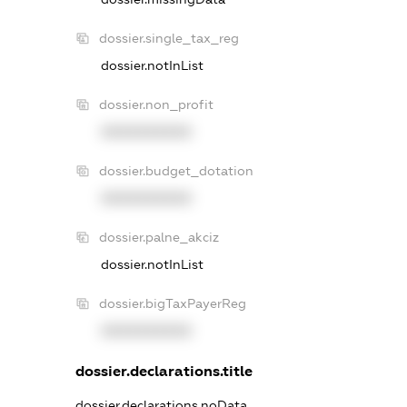
dossier.single_tax_reg
dossier.notInList
dossier.non_profit
XXXXXXXXXX
dossier.budget_dotation
XXXXXXXXXX
dossier.palne_akciz
dossier.notInList
dossier.bigTaxPayerReg
XXXXXXXXXX
dossier.declarations.title
dossier.declarations.noData