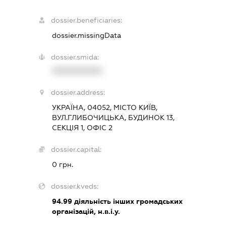
dossier.beneficiaries:
dossier.missingData
dossier.smida:
XXXXXXXXXX
dossier.address:
УКРАЇНА, 04052, МІСТО КИЇВ,
ВУЛ.ГЛИБОЧИЦЬКА, БУДИНОК 13,
СЕКЦІЯ 1, ОФІС 2
dossier.capital:
0 грн.
dossier.kveds:
94.99
діяльність інших громадських
організацій, н.в.і.у.