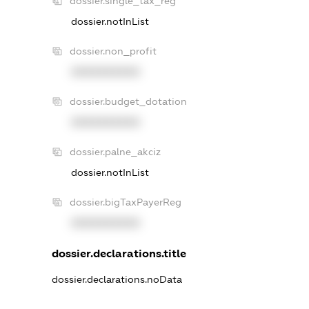
dossier.single_tax_reg
dossier.notInList
dossier.non_profit
XXXXXXXXXX
dossier.budget_dotation
XXXXXXXXXX
dossier.palne_akciz
dossier.notInList
dossier.bigTaxPayerReg
XXXXXXXXXX
dossier.declarations.title
dossier.declarations.noData