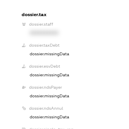
dossier.tax
dossier.staff
XXXXXXXXXX
dossier.taxDebt
dossier.missingData
dossier.esvDebt
dossier.missingData
dossier.ndsPayer
dossier.missingData
dossier.ndsAnnul
dossier.missingData