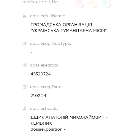
riskFactors.title
0
0
0
dossier.fullName:
ГРОМАДСЬКА ОРГАНІЗАЦІЯ
"УКРАЇНСЬКА ГУМАНІТАРНА МІСІЯ"
dossier.opfSubType:
-
dossier.edrpo:
45320724
dossier.regDate:
21.02.24
dossier.heads:
ДІДИК АНАТОЛІЙ МИКОЛАЙОВИЧ
-
КЕРІВНИК
dossier.position -