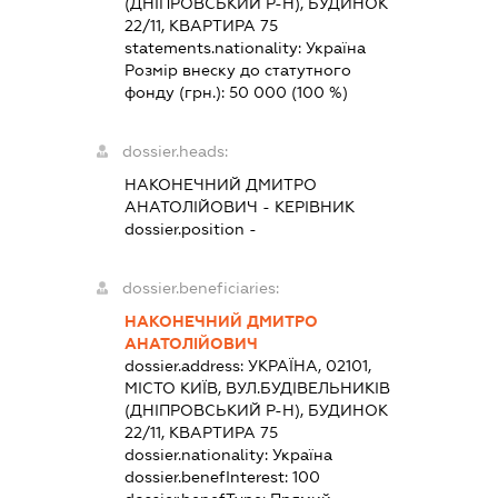
(ДНІПРОВСЬКИЙ Р-Н), БУДИНОК
22/11, КВАРТИРА 75
statements.nationality:
Україна
Розмір внеску до статутного
фонду (грн.):
50 000
(100 %)
dossier.heads:
НАКОНЕЧНИЙ ДМИТРО
АНАТОЛІЙОВИЧ
-
КЕРІВНИК
dossier.position -
dossier.beneficiaries:
НАКОНЕЧНИЙ ДМИТРО
АНАТОЛІЙОВИЧ
dossier.address:
УКРАЇНА, 02101,
МІСТО КИЇВ, ВУЛ.БУДІВЕЛЬНИКІВ
(ДНІПРОВСЬКИЙ Р-Н), БУДИНОК
22/11, КВАРТИРА 75
dossier.nationality:
Україна
dossier.benefInterest:
100