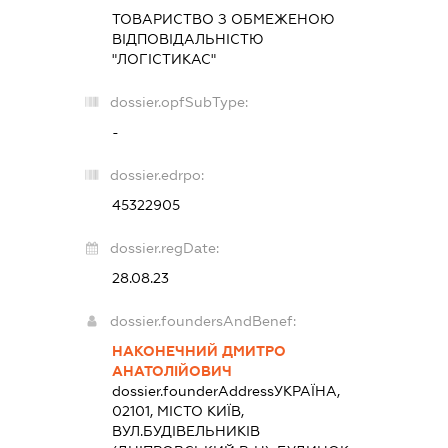
ТОВАРИСТВО З ОБМЕЖЕНОЮ
ВІДПОВІДАЛЬНІСТЮ
"ЛОГІСТИКАС"
dossier.opfSubType:
-
dossier.edrpo:
45322905
dossier.regDate:
28.08.23
dossier.foundersAndBenef:
НАКОНЕЧНИЙ ДМИТРО
АНАТОЛІЙОВИЧ
dossier.founderAddress
УКРАЇНА,
02101, МІСТО КИЇВ,
ВУЛ.БУДІВЕЛЬНИКІВ