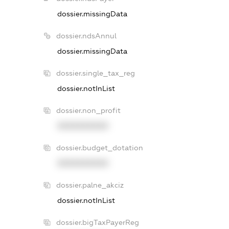
dossier.missingData
dossier.ndsAnnul
dossier.missingData
dossier.single_tax_reg
dossier.notInList
dossier.non_profit
XXXXXXXXXX
dossier.budget_dotation
XXXXXXXXXX
dossier.palne_akciz
dossier.notInList
dossier.bigTaxPayerReg