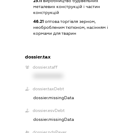
25.11
виробництво будівельних
металевих конструкцій і частин
конструкцій
46.21
оптова торгівля зерном,
необробленим тютюном, насінням і
кормами для тварин
dossier.tax
dossier.staff
XXXXXXXXXX
dossier.taxDebt
dossier.missingData
dossier.esvDebt
dossier.missingData
dossier.ndsPayer