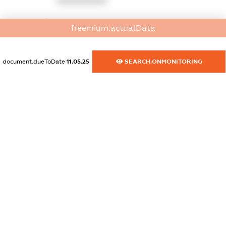
XXXXXXXXXX
dossier.commercial_info.website
freemium.actualData
XXXXXXXXXX
dossier.commercial_info.activity
document.dueToDate
11.05.25
SEARCH.ONMONITORING
XXXXXXXXXX
freemium.exampleText_1
freemium.exampleText_2
freemium.anonymousPerSearch2
FREEMIUM.DETAILS
FREEMIUM.REGISTER