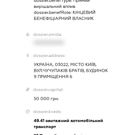
dossier.benefType:
Прямий
вирішальний вплив
dossier.benefRole:
КІНЦЕВИЙ
БЕНЕФІЦІАРНИЙ ВЛАСНИК
dossier.smida:
XXXXXXXXXX
dossier.address:
УКРАЇНА, 03022, МІСТО КИЇВ,
ВУЛ.ЧУЧУПАКІВ БРАТІВ, БУДИНОК
9 ПРИМІЩЕННЯ 6
dossier.capital:
50 000 грн.
dossier.kveds:
49.41
вантажний автомобільний
транспорт