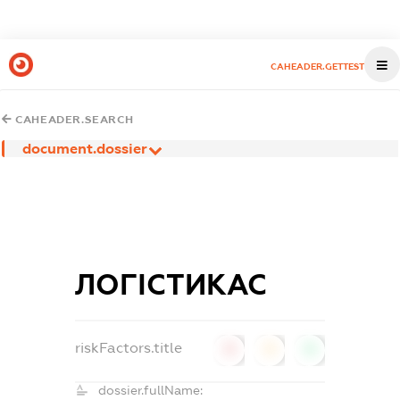
CAHEADER.GETTEST
CAHEADER.SEARCH
document.dossier
ЛОГІСТИКАС
riskFactors.title
0
0
0
dossier.fullName: