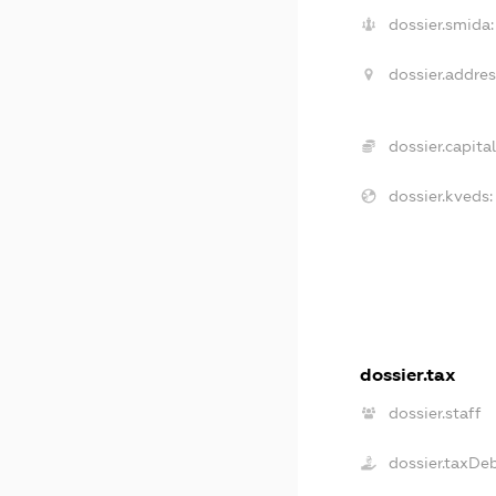
dossier.smida:
dossier.addres
dossier.capital
dossier.kveds:
dossier.tax
dossier.staff
dossier.taxDe