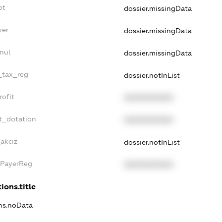
bt
dossier.missingData
yer
dossier.missingData
nul
dossier.missingData
e_tax_reg
dossier.notInList
rofit
XXXXXXXXXX
t_dotation
XXXXXXXXXX
_akciz
dossier.notInList
xPayerReg
XXXXXXXXXX
ions.title
ons.noData