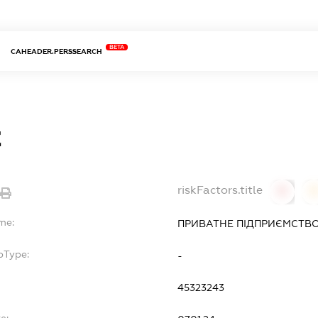
BETA
CAHEADER.PERSSEARCH
С
riskFactors.title
0
me:
ПРИВАТНЕ ПІДПРИЄМСТВО
bType:
-
45323243