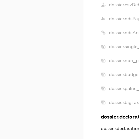
dossier.esvDe
dossier.ndsPa
dossier.ndsAn
dossier.singl
dossier.non_p
dossier.budge
dossier.palne
dossier.bigTa
dossier.declarat
dossier.declarati