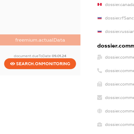
dossier.canad
dossier.rfSanc
dossier.russia
freemium.actualData
dossier.comme
document.dueToDate
09.01.24
dossier.comme
SEARCH.ONMONITORING
dossier.comme
dossier.comme
dossier.comme
dossier.comme
dossier.commer