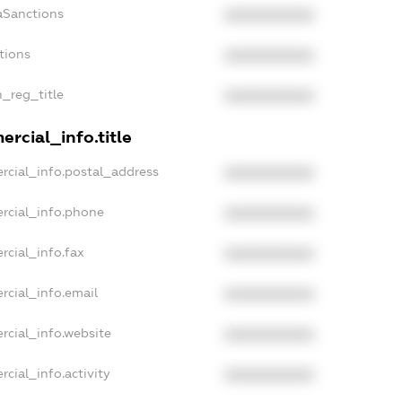
aSanctions
XXXXXXXXXX
tions
XXXXXXXXXX
n_reg_title
XXXXXXXXXX
rcial_info.title
rcial_info.postal_address
XXXXXXXXXX
rcial_info.phone
XXXXXXXXXX
rcial_info.fax
XXXXXXXXXX
rcial_info.email
XXXXXXXXXX
rcial_info.website
XXXXXXXXXX
cial_info.activity
XXXXXXXXXX