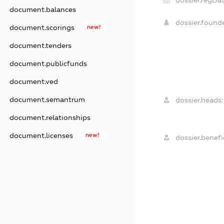
dossier.regDat
document.balances
dossier.found
document.scorings
new!
document.tenders
document.publicfunds
document.ved
document.semantrum
dossier.heads:
document.relationships
document.licenses
new!
dossier.benefic