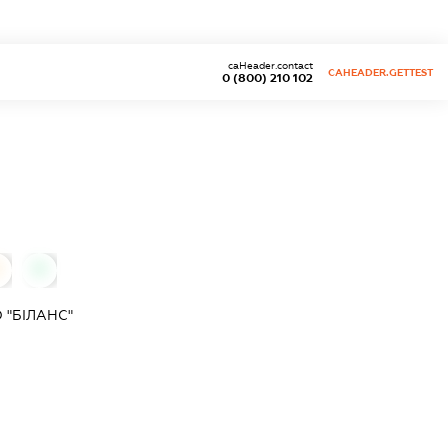
caHeader.contact
CAHEADER.GETTEST
0 (800) 210 102
0
0
 "БІЛАНС"