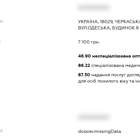
XXXXXXXXXX
s:
УКРАЇНА, 18029, ЧЕРКАСЬК
ВУЛ.ОДЕСЬКА, БУДИНОК 8
:
7 100 грн.
46.90
неспеціалізована опт
86.22
спеціалізована медич
87.30
надання послуг догля
для осіб похилого віку та ін
XXXXXXXXXX
bt
dossier.missingData