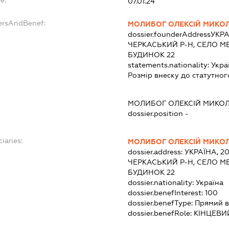
e:
07.01.24
ersAndBenef:
МОЛИБОГ ОЛЕКСІЙ МИКО
dossier.founderAddress
УКРА
ЧЕРКАСЬКИЙ Р-Н, СЕЛО М
БУДИНОК 22
statements.nationality:
Укра
Розмір внеску до статутног
МОЛИБОГ ОЛЕКСІЙ МИКО
dossier.position -
iaries:
МОЛИБОГ ОЛЕКСІЙ МИКО
dossier.address:
УКРАЇНА, 2
ЧЕРКАСЬКИЙ Р-Н, СЕЛО М
БУДИНОК 22
dossier.nationality:
Україна
dossier.benefInterest:
100
dossier.benefType:
Прямий в
dossier.benefRole:
КІНЦЕВИ