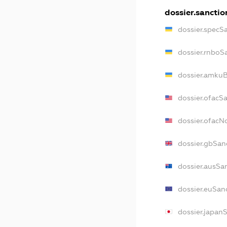
dossier.sanctio
dossier.specS
dossier.rnboS
dossier.amkuB
dossier.ofacS
dossier.ofac
dossier.gbSan
dossier.ausSa
dossier.euSan
dossier.japan