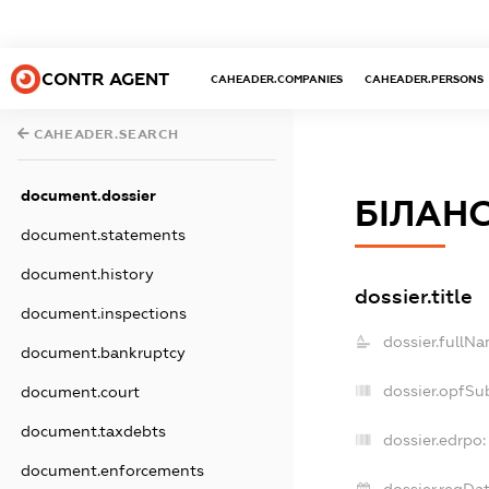
CONTR AGENT
CAHEADER.COMPANIES
CAHEADER.PERSONS
CAHEADER.SEARCH
document.dossier
БІЛАН
document.statements
document.history
dossier.title
document.inspections
dossier.fullNa
document.bankruptcy
dossier.opfSu
document.court
document.taxdebts
dossier.edrpo:
document.enforcements