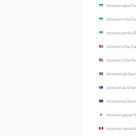
dossier.specS
dossier.rnboS
dossier.amkuB
dossier.ofacS
dossier.ofac
dossier.gbSan
dossier.ausSa
dossier.euSan
dossier.japan
dossier.canad