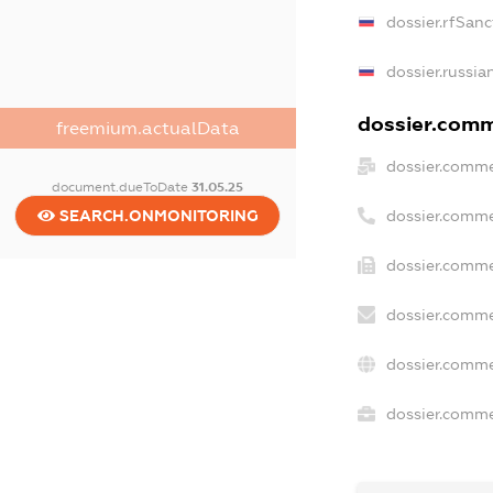
dossier.rfSanc
dossier.russia
dossier.comme
freemium.actualData
dossier.comme
document.dueToDate
31.05.25
dossier.comme
SEARCH.ONMONITORING
dossier.comme
dossier.comme
dossier.comme
dossier.commer