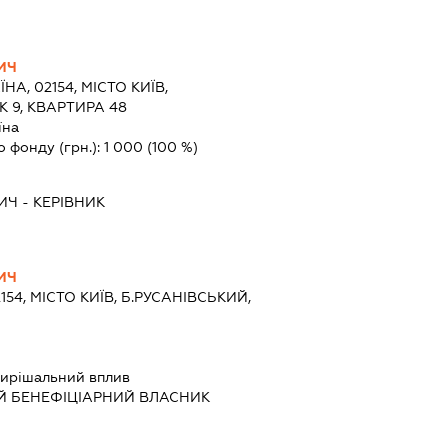
ИЧ
ЇНА, 02154, МІСТО КИЇВ,
 9, КВАРТИРА 48
їна
о фонду (грн.):
1 000
(100 %)
ИЧ
-
КЕРІВНИК
ИЧ
154, МІСТО КИЇВ, Б.РУСАНІВСЬКИЙ,
ирішальний вплив
Й БЕНЕФІЦІАРНИЙ ВЛАСНИК