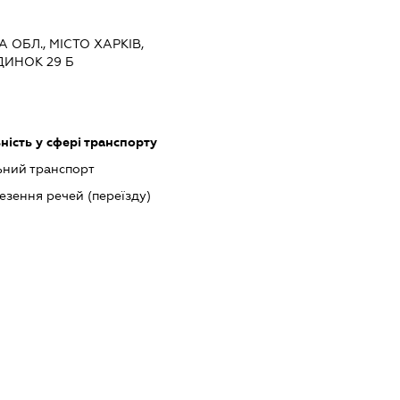
А ОБЛ., МІСТО ХАРКІВ,
ДИНОК 29 Б
ість у сфері транспорту
ний транспорт
езення речей (переїзду)