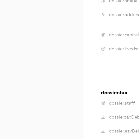
dossier.smida:
dossier.addres
dossier.capital
dossier.kveds:
dossier.tax
dossier.staff
dossier.taxDe
dossier.esvDe