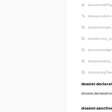
dossier.ndsPa
dossier.ndsAn
dossier.singl
dossier.non_p
dossier.budge
dossier.palne_
dossier.bigTa
dossier.declarat
dossier.declarati
dossier.sanctio