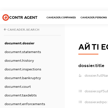
CONTR AGENT
CAHEADER.COMPANIES
CAHEADER.PERSONS
CAHEADER.SEARCH
document.dossier
АЙ ТІ 
document.statements
document.history
dossier.title
document.inspections
dossier.fullNa
document.bankruptcy
document.court
dossier.opfSu
document.taxdebts
dossier.edrpo:
document.enforcements