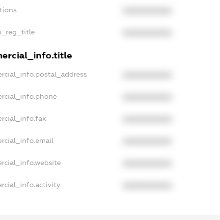
tions
XXXXXXXXXX
n_reg_title
XXXXXXXXXX
rcial_info.title
rcial_info.postal_address
XXXXXXXXXX
rcial_info.phone
XXXXXXXXXX
rcial_info.fax
XXXXXXXXXX
rcial_info.email
XXXXXXXXXX
rcial_info.website
XXXXXXXXXX
cial_info.activity
XXXXXXXXXX