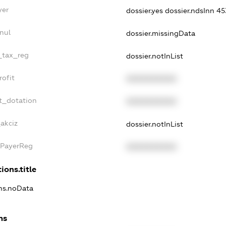
yer
dossier.yes
dossier.ndsInn 
nul
dossier.missingData
e_tax_reg
dossier.notInList
rofit
XXXXXXXXXX
t_dotation
XXXXXXXXXX
akciz
dossier.notInList
xPayerReg
XXXXXXXXXX
ions.title
ons.noData
ns