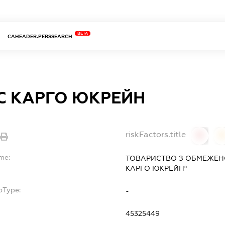
BETA
CAHEADER.PERSSEARCH
ЕС КАРГО ЮКРЕЙН
riskFactors.title
0
0
me:
ТОВАРИСТВО З ОБМЕЖЕНО
КАРГО ЮКРЕЙН"
bType:
-
45325449