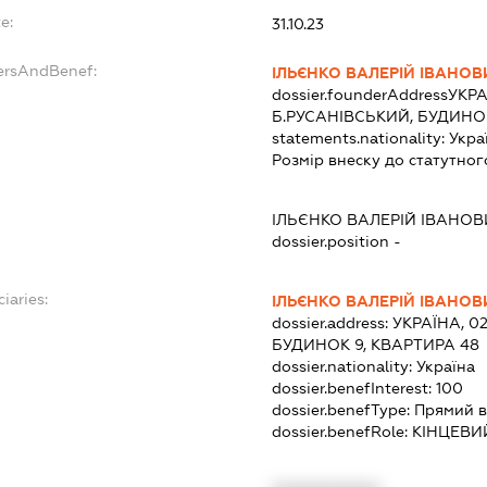
e:
31.10.23
ersAndBenef:
ІЛЬЄНКО ВАЛЕРІЙ ІВАНОВ
dossier.founderAddress
УКРА
Б.РУСАНІВСЬКИЙ, БУДИНОК
statements.nationality:
Укра
Розмір внеску до статутног
ІЛЬЄНКО ВАЛЕРІЙ ІВАНОВ
dossier.position -
iaries:
ІЛЬЄНКО ВАЛЕРІЙ ІВАНОВ
dossier.address:
УКРАЇНА, 02
БУДИНОК 9, КВАРТИРА 48
dossier.nationality:
Україна
dossier.benefInterest:
100
dossier.benefType:
Прямий в
dossier.benefRole:
КІНЦЕВИ