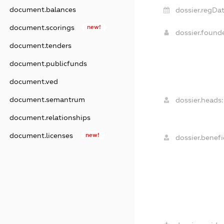
document.balances
dossier.regDat
document.scorings
new!
dossier.found
document.tenders
document.publicfunds
document.ved
document.semantrum
dossier.heads:
document.relationships
document.licenses
new!
dossier.benefic