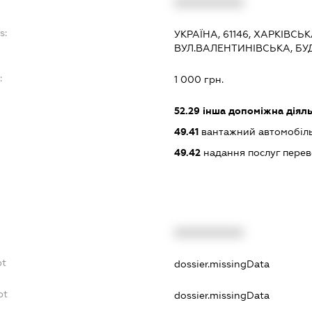
XXXXXXXXXX
s:
УКРАЇНА, 61146, ХАРКІВСЬК
ВУЛ.ВАЛЕНТИНІВСЬКА, БУ
:
1 000 грн.
52.29
інша допоміжна діяльн
49.41
вантажний автомобіль
49.42
надання послуг перев
XXXXXXXXXX
bt
dossier.missingData
bt
dossier.missingData