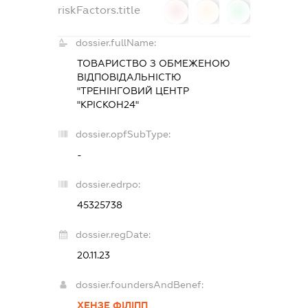
riskFactors.title
0
0
0
dossier.fullName:
ТОВАРИСТВО З ОБМЕЖЕНОЮ
ВІДПОВІДАЛЬНІСТЮ
"ТРЕНІНГОВИЙ ЦЕНТР
"КРІСКОН24"
dossier.opfSubType:
-
dossier.edrpo:
45325738
dossier.regDate:
20.11.23
dossier.foundersAndBenef:
ХЕНЗЕ ФІЛІПП