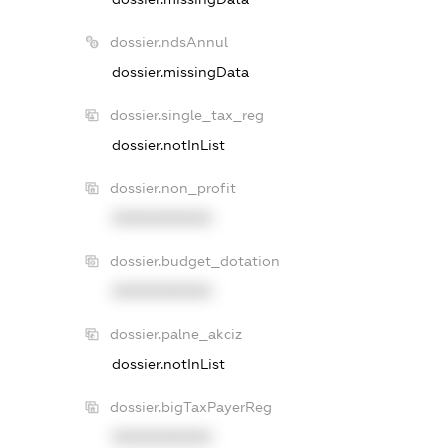
dossier.ndsAnnul
dossier.missingData
dossier.single_tax_reg
dossier.notInList
dossier.non_profit
XXXXXXXXXX
dossier.budget_dotation
XXXXXXXXXX
dossier.palne_akciz
dossier.notInList
dossier.bigTaxPayerReg
XXXXXXXXXX