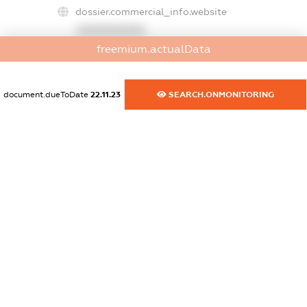
dossier.commercial_info.website
XXXXXXXXXX
freemium.actualData
dossier.commercial_info.activity
XXXXXXXXXX
document.dueToDate
22.11.23
SEARCH.ONMONITORING
freemium.exampleText_1
freemium.exampleText_2
freemium.anonymousPerSearch2
FREEMIUM.DETAILS
FREEMIUM.REGISTER