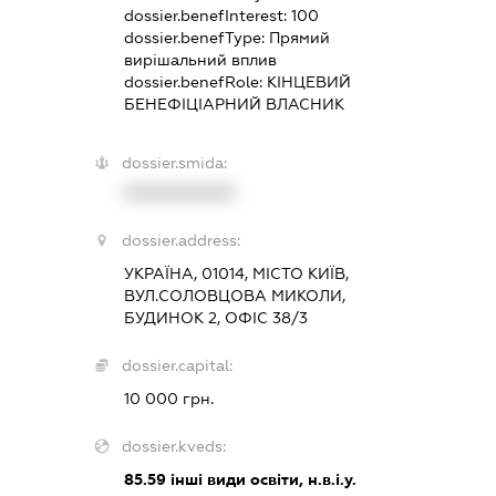
dossier.benefInterest:
100
dossier.benefType:
Прямий
вирішальний вплив
dossier.benefRole:
КІНЦЕВИЙ
БЕНЕФІЦІАРНИЙ ВЛАСНИК
dossier.smida:
XXXXXXXXXX
dossier.address:
УКРАЇНА, 01014, МІСТО КИЇВ,
ВУЛ.СОЛОВЦОВА МИКОЛИ,
БУДИНОК 2, ОФІС 38/3
dossier.capital:
10 000 грн.
dossier.kveds:
85.59
інші види освіти, н.в.і.у.