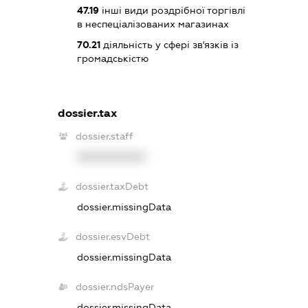
47.19
інші види роздрібної торгівлі
в неспеціалізованих магазинах
70.21
діяльність у сфері зв'язків із
громадськістю
dossier.tax
dossier.staff
XXXXXXXXXX
dossier.taxDebt
dossier.missingData
dossier.esvDebt
dossier.missingData
dossier.ndsPayer
dossier.missingData