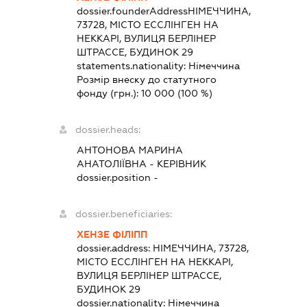
dossier.founderAddress
НІМЕЧЧИНА,
73728, МІСТО ЕССЛІНГЕН НА
НЕККАРІ, ВУЛИЦЯ БЕРЛІНЕР
ШТРАССЕ, БУДИНОК 29
statements.nationality:
Німеччина
Розмір внеску до статутного
фонду (грн.):
10 000
(100 %)
dossier.heads:
АНТОНОВА МАРИНА
АНАТОЛІЇВНА
-
КЕРІВНИК
dossier.position -
dossier.beneficiaries:
ХЕНЗЕ ФІЛІПП
dossier.address:
НІМЕЧЧИНА, 73728,
МІСТО ЕССЛІНГЕН НА НЕККАРІ,
ВУЛИЦЯ БЕРЛІНЕР ШТРАССЕ,
БУДИНОК 29
dossier.nationality:
Німеччина