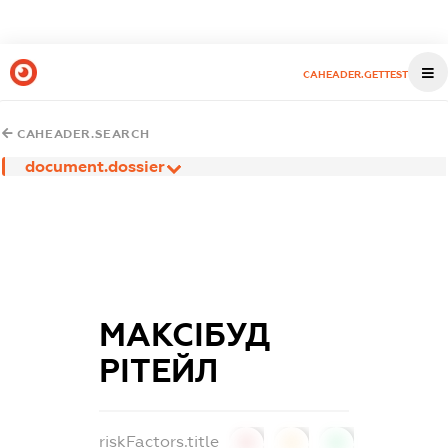
CAHEADER.GETTEST
CAHEADER.SEARCH
document.dossier
МАКСІБУД
РІТЕЙЛ
riskFactors.title
0
0
0