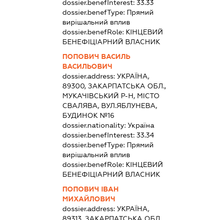
dossier.benefInterest:
33.33
dossier.benefType:
Прямий
вирішальний вплив
dossier.benefRole:
КІНЦЕВИЙ
БЕНЕФІЦІАРНИЙ ВЛАСНИК
ПОПОВИЧ ВАСИЛЬ
ВАСИЛЬОВИЧ
dossier.address:
УКРАЇНА,
89300, ЗАКАРПАТСЬКА ОБЛ.,
МУКАЧІВСЬКИЙ Р-Н, МІСТО
СВАЛЯВА, ВУЛ.ЯБЛУНЕВА,
БУДИНОК №16
dossier.nationality:
Україна
dossier.benefInterest:
33.34
dossier.benefType:
Прямий
вирішальний вплив
dossier.benefRole:
КІНЦЕВИЙ
БЕНЕФІЦІАРНИЙ ВЛАСНИК
ПОПОВИЧ ІВАН
МИХАЙЛОВИЧ
dossier.address:
УКРАЇНА,
89313, ЗАКАРПАТСЬКА ОБЛ.,