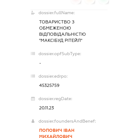
dossier.fullName:
ТОВАРИСТВО З
ОБМЕЖЕНОЮ
ВІДПОВІДАЛЬНІСТЮ
"МАКСІБУД РІТЕЙЛ"
dossier.opfSubType:
-
dossier.edrpo:
45325759
dossier.regDate:
20.11.23
dossier.foundersAndBenef:
ПОПОВИЧ ІВАН
МИХАЙЛОВИЧ