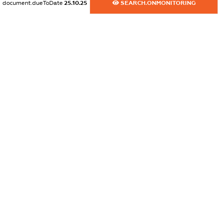
document.dueToDate
25.10.25
SEARCH.ONMONITORING
dossier.commercial_info.title
dossier.commercial_info.postal_address
XXXXXXXXXX
dossier.commercial_info.phone
XXXXXXXXXX
dossier.commercial_info.fax
XXXXXXXXXX
dossier.commercial_info.email
XXXXXXXXXX
dossier.commercial_info.website
XXXXXXXXXX
dossier.commercial_info.activity