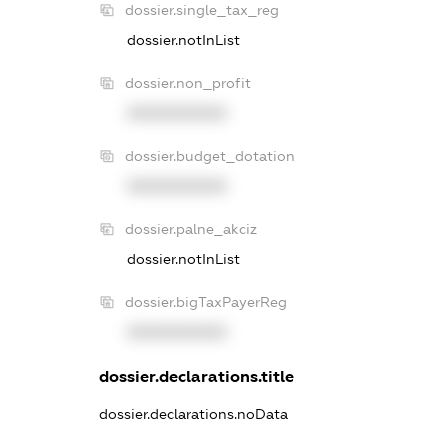
dossier.single_tax_reg
dossier.notInList
dossier.non_profit
XXXXXXXXXX
dossier.budget_dotation
XXXXXXXXXX
dossier.palne_akciz
dossier.notInList
dossier.bigTaxPayerReg
XXXXXXXXXX
dossier.declarations.title
dossier.declarations.noData