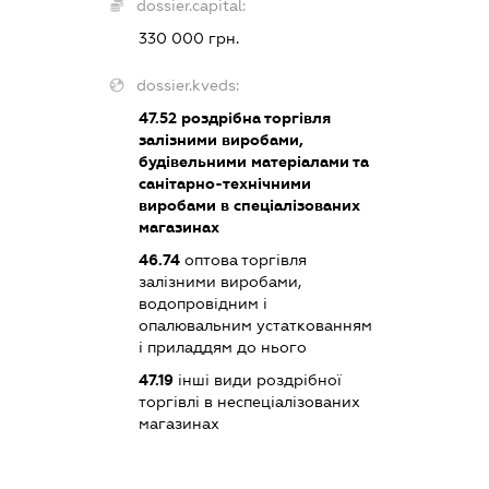
dossier.capital:
330 000 грн.
dossier.kveds:
47.52
роздрібна торгівля
залізними виробами,
будівельними матеріалами та
санітарно-технічними
виробами в спеціалізованих
магазинах
46.74
оптова торгівля
залізними виробами,
водопровідним і
опалювальним устаткованням
і приладдям до нього
47.19
інші види роздрібної
торгівлі в неспеціалізованих
магазинах