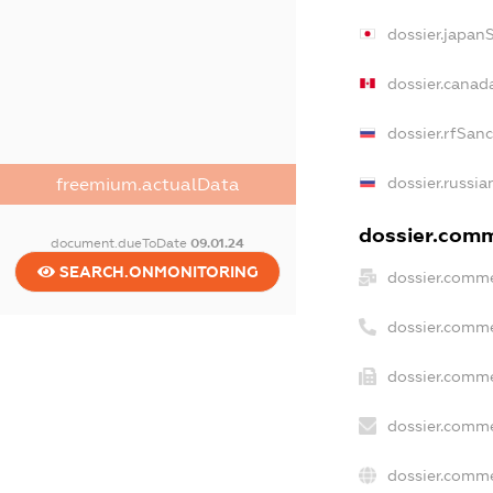
dossier.japan
dossier.canad
dossier.rfSan
dossier.russia
freemium.actualData
dossier.comme
document.dueToDate
09.01.24
SEARCH.ONMONITORING
dossier.comme
dossier.comme
dossier.comme
dossier.comme
dossier.comme