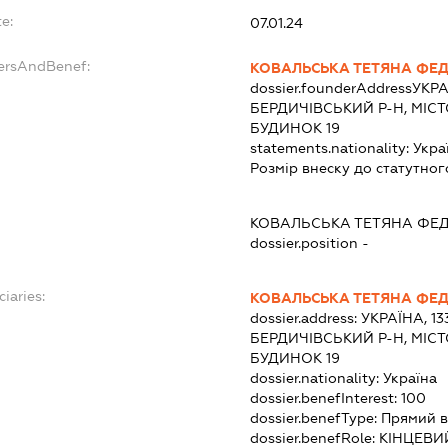
e:
07.01.24
dersAndBenef:
КОВАЛЬСЬКА ТЕТЯНА ФЕ
dossier.founderAddress
УКРА
БЕРДИЧІВСЬКИЙ Р-Н, МІСТ
БУДИНОК 19
statements.nationality:
Укра
Розмір внеску до статутног
КОВАЛЬСЬКА ТЕТЯНА ФЕ
dossier.position -
ciaries:
КОВАЛЬСЬКА ТЕТЯНА ФЕ
dossier.address:
УКРАЇНА, 1
БЕРДИЧІВСЬКИЙ Р-Н, МІСТ
БУДИНОК 19
dossier.nationality:
Україна
dossier.benefInterest:
100
dossier.benefType:
Прямий в
dossier.benefRole:
КІНЦЕВИ