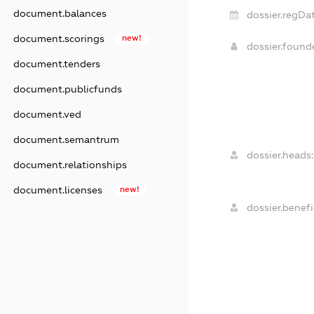
document.balances
dossier.regDat
document.scorings
new!
dossier.foun
document.tenders
document.publicfunds
document.ved
document.semantrum
dossier.heads:
document.relationships
document.licenses
new!
dossier.benefi