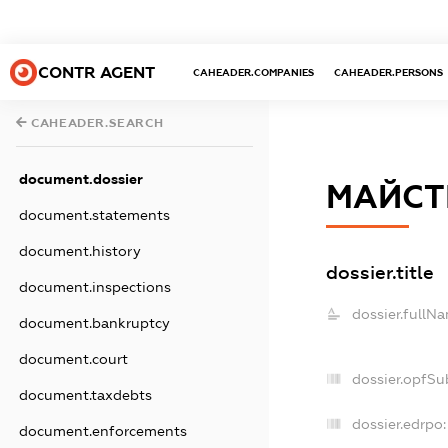
CONTR AGENT
CAHEADER.COMPANIES
CAHEADER.PERSONS
CAHEADER.SEARCH
document.dossier
МАЙСТ
document.statements
document.history
dossier.title
document.inspections
dossier.fullN
document.bankruptcy
document.court
dossier.opfSu
document.taxdebts
dossier.edrpo:
document.enforcements