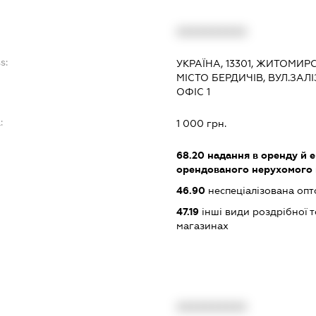
XXXXXXXXXX
s:
УКРАЇНА, 13301, ЖИТОМИР
МІСТО БЕРДИЧІВ, ВУЛ.ЗАЛ
ОФІС 1
:
1 000 грн.
68.20
надання в оренду й е
орендованого нерухомого
46.90
неспеціалізована опт
47.19
інші види роздрібної т
магазинах
XXXXXXXXXX