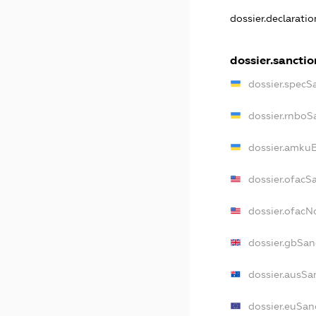
dossier.declarati
dossier.sanctio
dossier.specS
dossier.rnboS
dossier.amkuB
dossier.ofacS
dossier.ofac
dossier.gbSan
dossier.ausSa
dossier.euSan