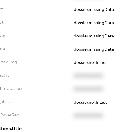
bt
dossier.missingData
bt
dossier.missingData
yer
dossier.missingData
nul
dossier.missingData
e_tax_reg
dossier.notInList
rofit
XXXXXXXXXX
t_dotation
XXXXXXXXXX
_akciz
dossier.notInList
xPayerReg
XXXXXXXXXX
ions.title