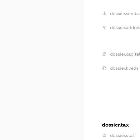
dossier.smida:
dossier.addres
dossier.capital
dossier.kveds:
dossier.tax
dossier.staff