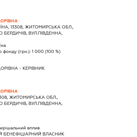
ДОРІВНА
ЇНА, 13308, ЖИТОМИРСЬКА ОБЛ.,
О БЕРДИЧІВ, ВУЛ.ПІВДЕННА,
їна
о фонду (грн.):
1 000
(100 %)
ДОРІВНА
-
КЕРІВНИК
ДОРІВНА
3308, ЖИТОМИРСЬКА ОБЛ.,
О БЕРДИЧІВ, ВУЛ.ПІВДЕННА,
ирішальний вплив
Й БЕНЕФІЦІАРНИЙ ВЛАСНИК