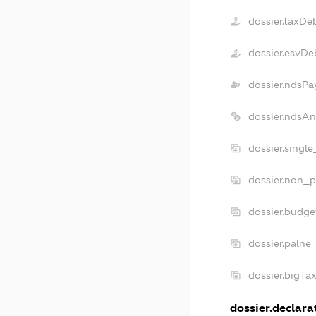
dossier.taxDe
dossier.esvDe
dossier.ndsPa
dossier.ndsAn
dossier.singl
dossier.non_p
dossier.budge
dossier.palne
dossier.bigTa
dossier.declarat