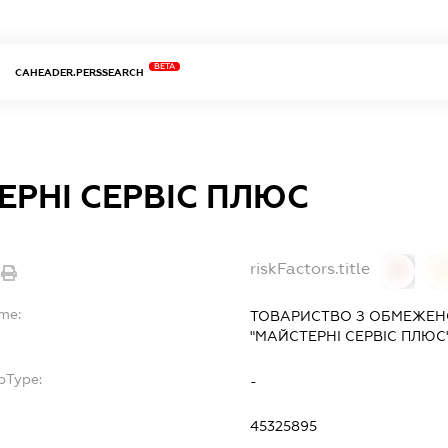
BETA
CAHEADER.PERSSEARCH
ЕРНІ СЕРВІС ПЛЮС
riskFactors.title
0
ame:
ТОВАРИСТВО З ОБМЕЖЕН
"МАЙСТЕРНІ СЕРВІС ПЛЮС
bType:
-
45325895