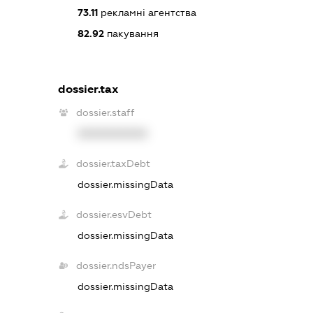
73.11
рекламні агентства
82.92
пакування
dossier.tax
dossier.staff
XXXXXXXXXX
dossier.taxDebt
dossier.missingData
dossier.esvDebt
dossier.missingData
dossier.ndsPayer
dossier.missingData