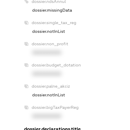
dossier.ndsAnnul
dossier.missingData
dossier.single_tax_reg
dossier.notInList
dossier.non_profit
XXXXXXXXXX
dossier.budget_dotation
XXXXXXXXXX
dossier.palne_akciz
dossier.notInList
dossier.bigTaxPayerReg
XXXXXXXXXX
dossier.declarations.title