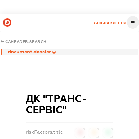
CAHEADER.GETTEST
CAHEADER.SEARCH
document.dossier
ДК "ТРАНС-
СЕРВІС"
riskFactors.title
0
0
0