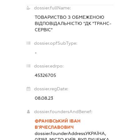
dossier.fullName:
ТОВАРИСТВО З ОБМЕЖЕНОЮ
ВІДПОВІДАЛЬНІСТЮ "ДК "ТРАНС-
СЕРВІС"
dossier.opfSubType:
-
dossier.edrpo:
45326705
dossier.regDate:
08.08.23
dossier.foundersAndBenef:
ФРАНІВСЬКИЙ ІВАН
В'ЯЧЕСЛАВОВИЧ
dossier.founderAddress
УКРАЇНА,
03193, МІСТО КИЇВ, ВУЛ.ЛУЦЕНКА