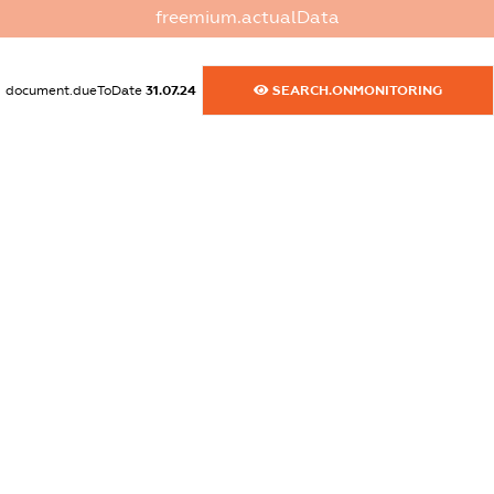
XXXXXXXXXX
freemium.actualData
dossier.commercial_info.activity
XXXXXXXXXX
document.dueToDate
31.07.24
SEARCH.ONMONITORING
freemium.exampleText_1
freemium.exampleText_2
freemium.anonymousPerSearch2
FREEMIUM.DETAILS
FREEMIUM.REGISTER