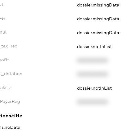
bt
dossier.missingData
yer
dossier.missingData
nul
dossier.missingData
e_tax_reg
dossier.notInList
rofit
XXXXXXXXXX
t_dotation
XXXXXXXXXX
akciz
dossier.notInList
xPayerReg
XXXXXXXXXX
ions.title
ons.noData