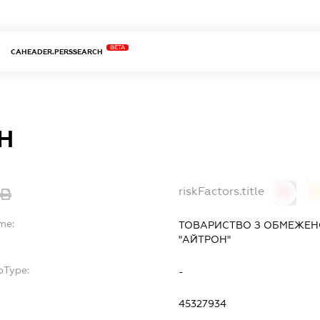
BETA
CAHEADER.PERSSEARCH
Н
riskFactors.title
0
0
me:
ТОВАРИСТВО З ОБМЕЖЕН
"АЙТРОН"
bType:
-
45327934