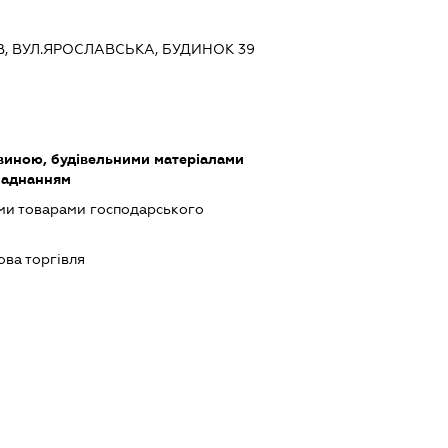
ЇВ, ВУЛ.ЯРОСЛАВСЬКА, БУДИНОК 39
виною, будівельними матеріалами
ладнанням
ми товарами господарського
ова торгівля