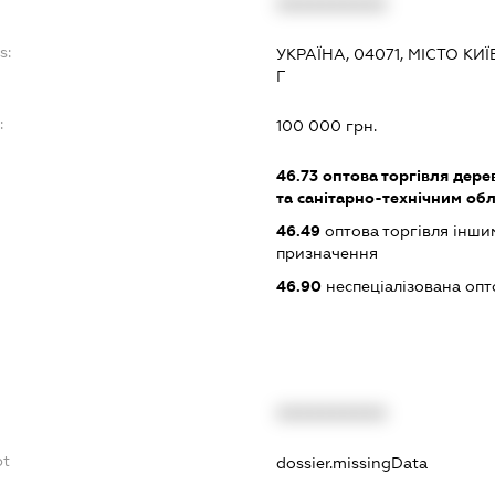
XXXXXXXXXX
s:
УКРАЇНА, 04071, МІСТО КИ
Г
:
100 000 грн.
46.73
оптова торгівля дере
та санітарно-технічним об
46.49
оптова торгівля інши
призначення
46.90
неспеціалізована опт
XXXXXXXXXX
bt
dossier.missingData