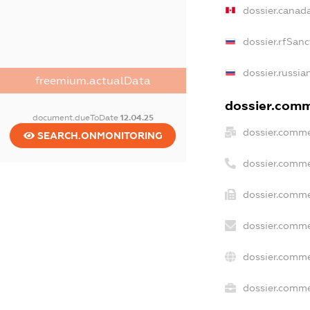
dossier.canad
dossier.rfSanc
dossier.russia
freemium.actualData
dossier.comme
document.dueToDate
12.04.25
dossier.comme
SEARCH.ONMONITORING
dossier.comme
dossier.comme
dossier.comme
dossier.comme
dossier.commer