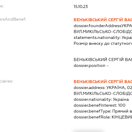
e:
15.10.23
ersAndBenef:
БЕНЬКІВСЬКИЙ СЕРГІЙ В
dossier.founderAddress
УКРА
ВУЛ.МИКІЛЬСЬКО-СЛОБІДС
statements.nationality:
Укра
Розмір внеску до статутног
БЕНЬКІВСЬКИЙ СЕРГІЙ В
dossier.position -
iaries:
БЕНЬКІВСЬКИЙ СЕРГІЙ В
dossier.address:
УКРАЇНА, 02
ВУЛ.МИКІЛЬСЬКО-СЛОБІДС
dossier.nationality:
Україна
dossier.benefInterest:
100
dossier.benefType:
Прямий в
dossier.benefRole:
КІНЦЕВИ