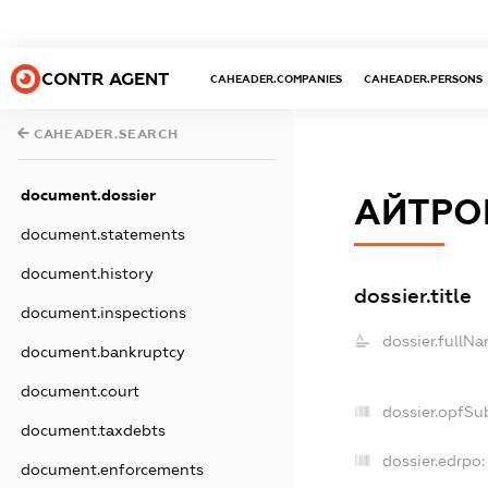
CONTR AGENT
CAHEADER.COMPANIES
CAHEADER.PERSONS
CAHEADER.SEARCH
document.dossier
АЙТРО
document.statements
document.history
dossier.title
document.inspections
dossier.fullNa
document.bankruptcy
document.court
dossier.opfSu
document.taxdebts
dossier.edrpo:
document.enforcements