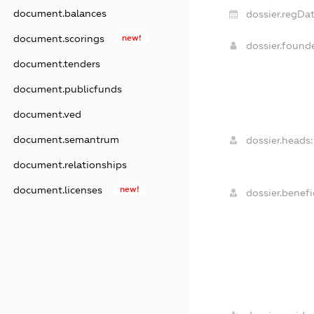
document.balances
dossier.regDat
document.scorings
new!
dossier.found
document.tenders
document.publicfunds
document.ved
document.semantrum
dossier.heads:
document.relationships
document.licenses
new!
dossier.benefic