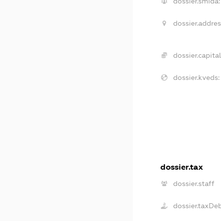
dossier.smida:
dossier.addres
dossier.capital
dossier.kveds:
dossier.tax
dossier.staff
dossier.taxDe