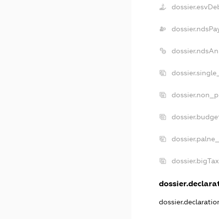
dossier.esvDe
dossier.ndsPa
dossier.ndsAn
dossier.singl
dossier.non_p
dossier.budge
dossier.palne_
dossier.bigTa
dossier.declarat
dossier.declarati