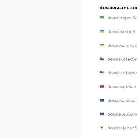
dossier.sanctio
dossier.specS
dossier.rnboS
dossier.amkuB
dossier.ofacS
dossier.ofac
dossier.gbSan
dossier.ausSa
dossier.euSan
dossier.japan