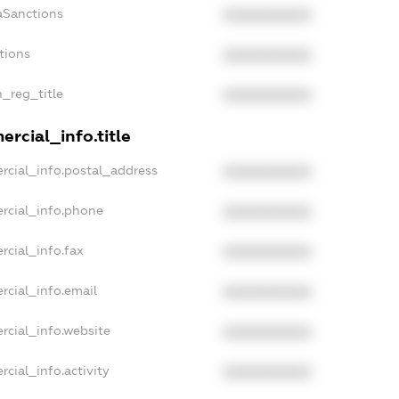
aSanctions
XXXXXXXXXX
tions
XXXXXXXXXX
n_reg_title
XXXXXXXXXX
rcial_info.title
rcial_info.postal_address
XXXXXXXXXX
rcial_info.phone
XXXXXXXXXX
rcial_info.fax
XXXXXXXXXX
rcial_info.email
XXXXXXXXXX
rcial_info.website
XXXXXXXXXX
cial_info.activity
XXXXXXXXXX