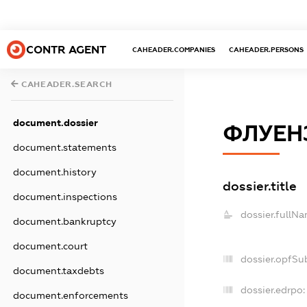
CONTR AGENT
CAHEADER.COMPANIES
CAHEADER.PERSONS
CAHEADER.SEARCH
document.dossier
ФЛУЕН
document.statements
document.history
dossier.title
document.inspections
dossier.fullNa
document.bankruptcy
document.court
dossier.opfSu
document.taxdebts
dossier.edrpo:
document.enforcements