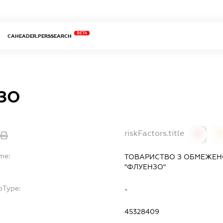
BETA
CAHEADER.PERSSEARCH
ЗО
riskFactors.title
0
0
me:
ТОВАРИСТВО З ОБМЕЖЕН
"ФЛУЕНЗО"
bType:
-
45328409