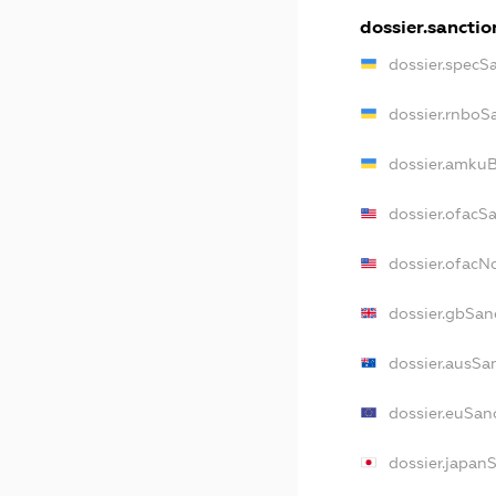
dossier.sanctio
dossier.specS
dossier.rnboS
dossier.amkuB
dossier.ofacS
dossier.ofac
dossier.gbSan
dossier.ausSa
dossier.euSan
dossier.japan