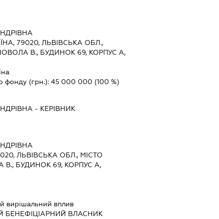
АНДРІВНА
ЇНА, 79020, ЛЬВІВСЬКА ОБЛ.,
НОВОЛА В., БУДИНОК 69, КОРПУС А,
їна
о фонду (грн.):
45 000 000
(100 %)
АНДРІВНА
-
КЕРІВНИК
АНДРІВНА
9020, ЛЬВІВСЬКА ОБЛ., МІСТО
 В., БУДИНОК 69, КОРПУС А,
й вирішальний вплив
Й БЕНЕФІЦІАРНИЙ ВЛАСНИК