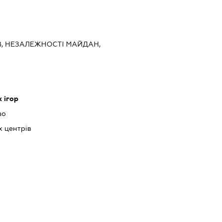
ИЇВ, НЕЗАЛЕЖНОСТІ МАЙДАН,
 ігор
во
х центрів