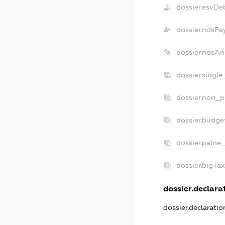
dossier.esvDe
dossier.ndsPa
dossier.ndsAn
dossier.singl
dossier.non_p
dossier.budge
dossier.palne_
dossier.bigTa
dossier.declarat
dossier.declarati