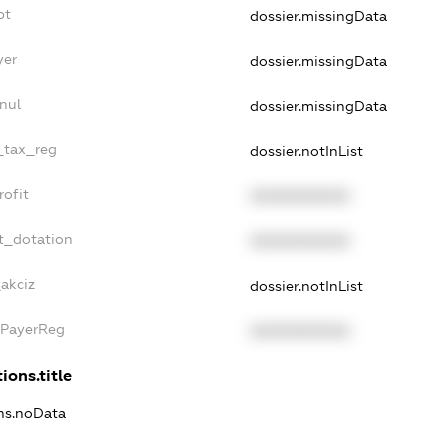
bt
dossier.missingData
yer
dossier.missingData
nul
dossier.missingData
e_tax_reg
dossier.notInList
rofit
XXXXXXXXXX
t_dotation
XXXXXXXXXX
akciz
dossier.notInList
xPayerReg
XXXXXXXXXX
ions.title
ons.noData