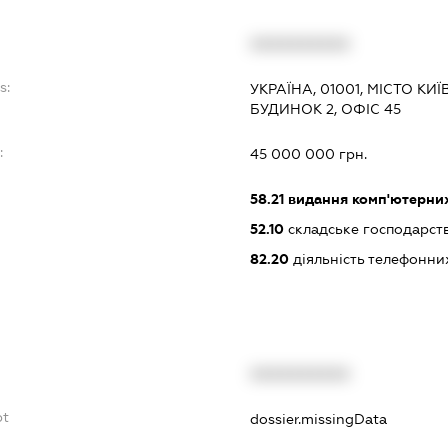
XXXXXXXXXX
s:
УКРАЇНА, 01001, МІСТО К
БУДИНОК 2, ОФІС 45
:
45 000 000 грн.
58.21
видання комп'ютерних
52.10
складське господарст
82.20
діяльність телефонни
XXXXXXXXXX
bt
dossier.missingData