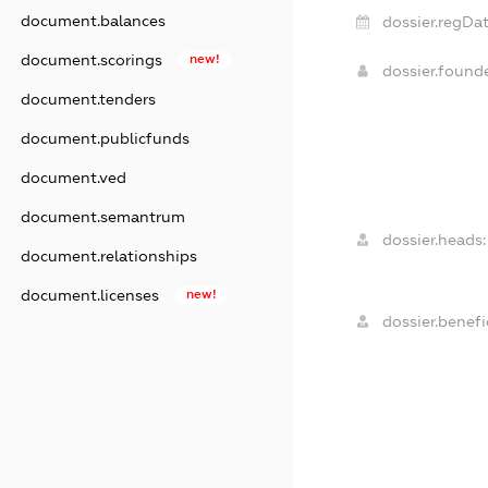
document.balances
dossier.regDat
document.scorings
new!
dossier.found
document.tenders
document.publicfunds
document.ved
document.semantrum
dossier.heads:
document.relationships
document.licenses
new!
dossier.benefic