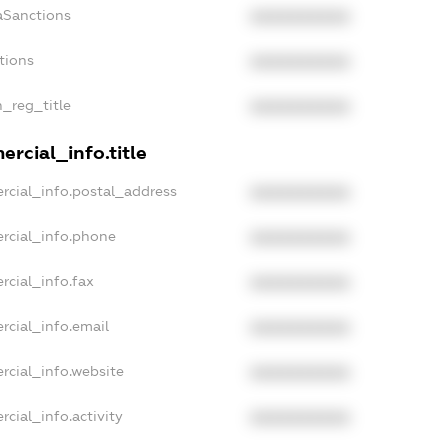
aSanctions
XXXXXXXXXX
tions
XXXXXXXXXX
n_reg_title
XXXXXXXXXX
rcial_info.title
rcial_info.postal_address
XXXXXXXXXX
rcial_info.phone
XXXXXXXXXX
rcial_info.fax
XXXXXXXXXX
rcial_info.email
XXXXXXXXXX
rcial_info.website
XXXXXXXXXX
cial_info.activity
XXXXXXXXXX