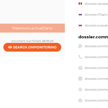
dossier.canad
dossier.rfSanc
dossier.russia
freemium.actualData
dossier.comme
document.dueToDate
28.10.23
dossier.comme
SEARCH.ONMONITORING
dossier.comme
dossier.comme
dossier.comme
dossier.comme
dossier.commer