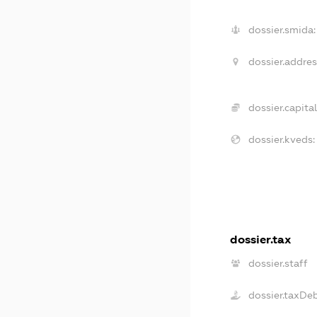
dossier.smida:
dossier.addres
dossier.capital
dossier.kveds:
dossier.tax
dossier.staff
dossier.taxDe