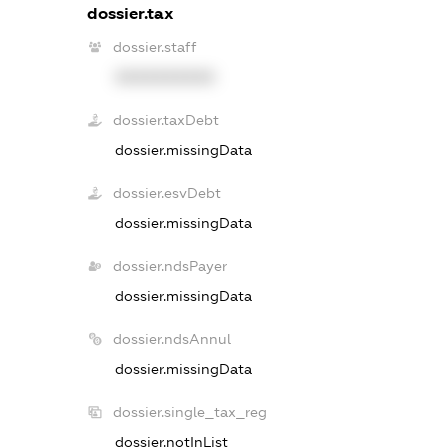
dossier.tax
dossier.staff
XXXXXXXXXX
dossier.taxDebt
dossier.missingData
dossier.esvDebt
dossier.missingData
dossier.ndsPayer
dossier.missingData
dossier.ndsAnnul
dossier.missingData
dossier.single_tax_reg
dossier.notInList