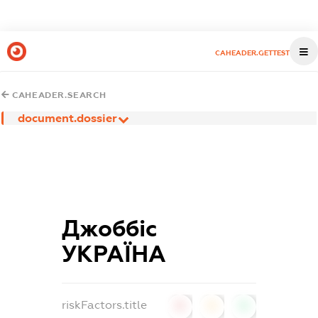
CAHEADER.GETTEST
CAHEADER.SEARCH
document.dossier
Джоббіс
УКРАЇНА
riskFactors.title
0
0
0