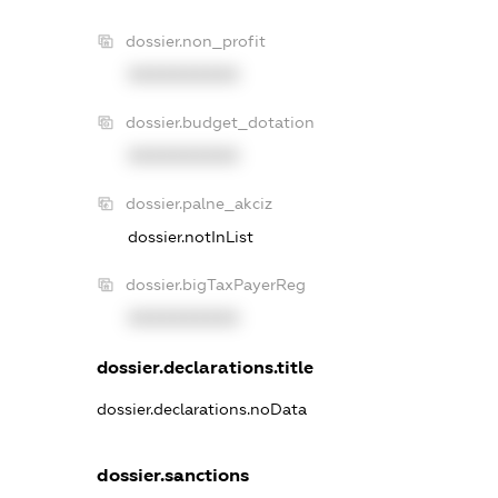
dossier.non_profit
XXXXXXXXXX
dossier.budget_dotation
XXXXXXXXXX
dossier.palne_akciz
dossier.notInList
dossier.bigTaxPayerReg
XXXXXXXXXX
dossier.declarations.title
dossier.declarations.noData
dossier.sanctions