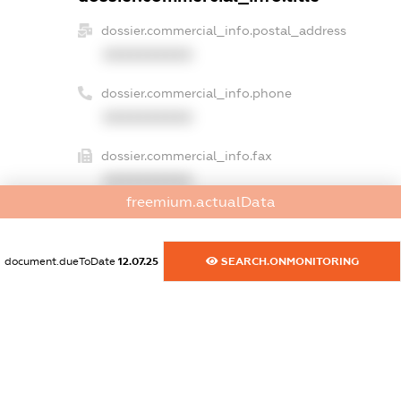
dossier.commercial_info.postal_address
XXXXXXXXXX
dossier.commercial_info.phone
XXXXXXXXXX
dossier.commercial_info.fax
XXXXXXXXXX
freemium.actualData
dossier.commercial_info.email
XXXXXXXXXX
document.dueToDate
12.07.25
SEARCH.ONMONITORING
dossier.commercial_info.website
XXXXXXXXXX
dossier.commercial_info.activity
XXXXXXXXXX