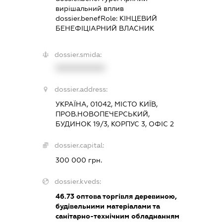
вирішальний вплив
dossier.benefRole:
КІНЦЕВИЙ
БЕНЕФІЦІАРНИЙ ВЛАСНИК
dossier.smida:
XXXXXXXXXX
dossier.address:
УКРАЇНА, 01042, МІСТО КИЇВ,
ПРОВ.НОВОПЕЧЕРСЬКИЙ,
БУДИНОК 19/3, КОРПУС 3, ОФІС 2
dossier.capital:
300 000 грн.
dossier.kveds:
46.73
оптова торгівля деревиною,
будівельними матеріалами та
санітарно-технічним обладнанням