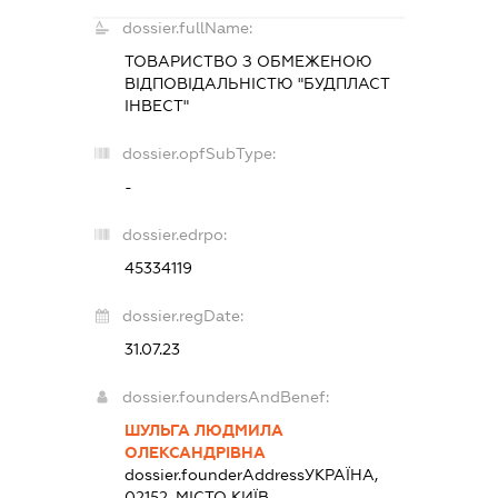
dossier.fullName:
ТОВАРИСТВО З ОБМЕЖЕНОЮ
ВІДПОВІДАЛЬНІСТЮ "БУДПЛАСТ
ІНВЕСТ"
dossier.opfSubType:
-
dossier.edrpo:
45334119
dossier.regDate:
31.07.23
dossier.foundersAndBenef:
ШУЛЬГА ЛЮДМИЛА
ОЛЕКСАНДРІВНА
dossier.founderAddress
УКРАЇНА,
02152, МІСТО КИЇВ,