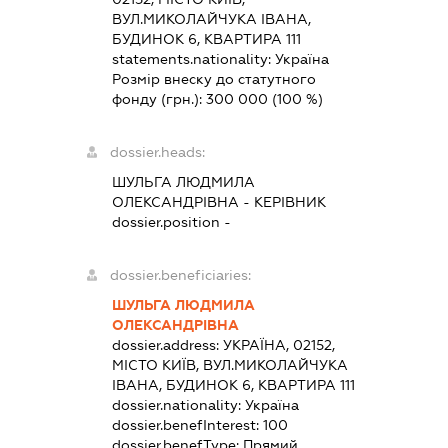
ВУЛ.МИКОЛАЙЧУКА ІВАНА,
БУДИНОК 6, КВАРТИРА 111
statements.nationality:
Україна
Розмір внеску до статутного
фонду (грн.):
300 000
(100 %)
dossier.heads:
ШУЛЬГА ЛЮДМИЛА
ОЛЕКСАНДРІВНА
-
КЕРІВНИК
dossier.position -
dossier.beneficiaries:
ШУЛЬГА ЛЮДМИЛА
ОЛЕКСАНДРІВНА
dossier.address:
УКРАЇНА, 02152,
МІСТО КИЇВ, ВУЛ.МИКОЛАЙЧУКА
ІВАНА, БУДИНОК 6, КВАРТИРА 111
dossier.nationality:
Україна
dossier.benefInterest:
100
dossier.benefType:
Прямий