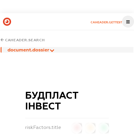
CAHEADER.GETTEST
CAHEADER.SEARCH
document.dossier
БУДПЛАСТ
ІНВЕСТ
riskFactors.title
0
0
0