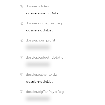
dossier.ndsAnnul
dossier.missingData
dossier.single_tax_reg
dossier.notInList
dossier.non_profit
XXXXXXXXXX
dossier.budget_dotation
XXXXXXXXXX
dossier.palne_akciz
dossier.notInList
dossier.bigTaxPayerReg
XXXXXXXXXX