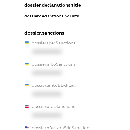
dossier.declarations.title
dossier.declarations.noData
dossier.sanctions
dossier.specSanctions
XXXXXXXXXX
dossier.rnboSanctions
XXXXXXXXXX
dossier.amkuBlackList
XXXXXXXXXX
dossier.ofacSanctions
XXXXXXXXXX
dossier.ofacNonSdnSanctions