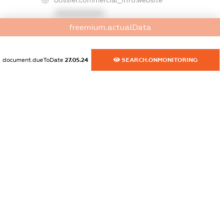
dossier.commercial_info.website
XXXXXXXXXX
freemium.actualData
dossier.commercial_info.activity
XXXXXXXXXX
document.dueToDate
27.05.24
SEARCH.ONMONITORING
freemium.exampleText_1
freemium.exampleText_2
freemium.anonymousPerSearch2
FREEMIUM.DETAILS
FREEMIUM.REGISTER