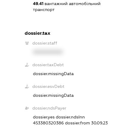
49.41
вантажний автомобільний
транспорт
dossier.tax
dossier.staff
XXXXXXXXXX
dossier.taxDebt
dossier.missingData
dossier.esvDebt
dossier.missingData
dossier.ndsPayer
dossier.yes
dossier.ndsInn
453380320386
dossier.from 30.09.23