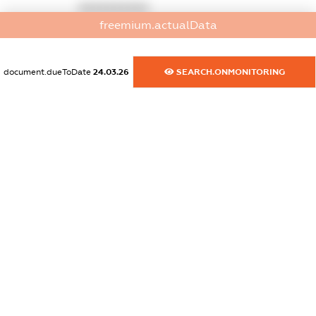
XXXXXXXXXX
freemium.actualData
dossier.commercial_info.activity
XXXXXXXXXX
document.dueToDate
24.03.26
SEARCH.ONMONITORING
freemium.exampleText_1
freemium.exampleText_2
freemium.anonymousPerSearch2
FREEMIUM.DETAILS
FREEMIUM.REGISTER