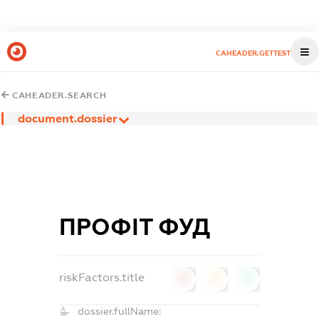
CAHEADER.GETTEST
CAHEADER.SEARCH
document.dossier
ПРОФІТ ФУД
riskFactors.title
0
0
0
dossier.fullName: