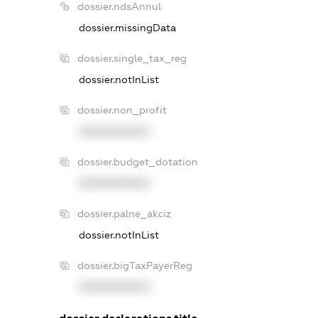
dossier.ndsAnnul
dossier.missingData
dossier.single_tax_reg
dossier.notInList
dossier.non_profit
XXXXXXXXXX
dossier.budget_dotation
XXXXXXXXXX
dossier.palne_akciz
dossier.notInList
dossier.bigTaxPayerReg
XXXXXXXXXX