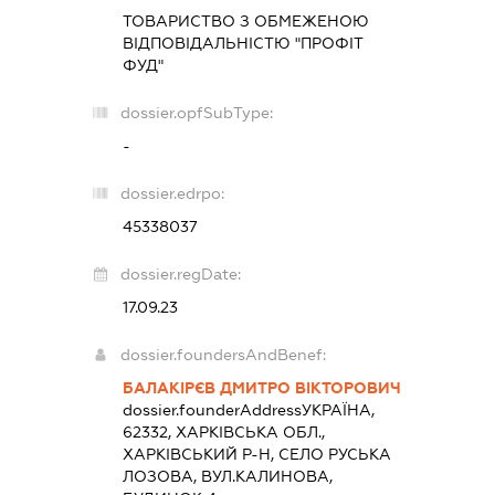
ТОВАРИСТВО З ОБМЕЖЕНОЮ
ВІДПОВІДАЛЬНІСТЮ "ПРОФІТ
ФУД"
dossier.opfSubType:
-
dossier.edrpo:
45338037
dossier.regDate:
17.09.23
dossier.foundersAndBenef:
БАЛАКІРЄВ ДМИТРО ВІКТОРОВИЧ
dossier.founderAddress
УКРАЇНА,
62332, ХАРКІВСЬКА ОБЛ.,
ХАРКІВСЬКИЙ Р-Н, СЕЛО РУСЬКА
ЛОЗОВА, ВУЛ.КАЛИНОВА,