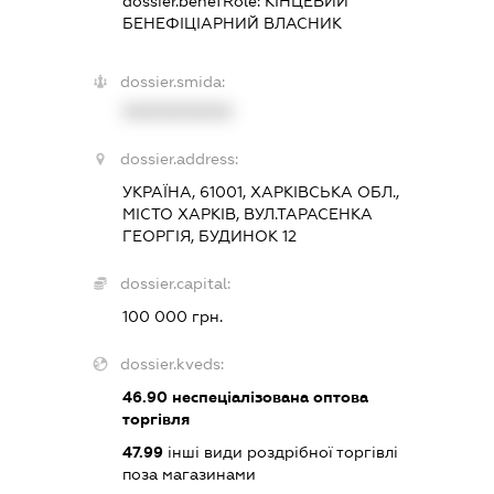
dossier.benefRole:
КІНЦЕВИЙ
БЕНЕФІЦІАРНИЙ ВЛАСНИК
dossier.smida:
XXXXXXXXXX
dossier.address:
УКРАЇНА, 61001, ХАРКІВСЬКА ОБЛ.,
МІСТО ХАРКІВ, ВУЛ.ТАРАСЕНКА
ГЕОРГІЯ, БУДИНОК 12
dossier.capital:
100 000 грн.
dossier.kveds:
46.90
неспеціалізована оптова
торгівля
47.99
інші види роздрібної торгівлі
поза магазинами