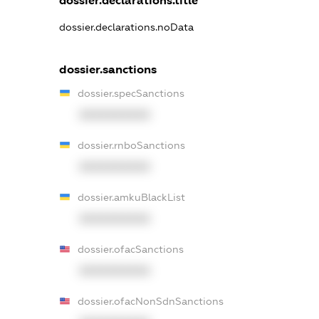
dossier.declarations.title
dossier.declarations.noData
dossier.sanctions
dossier.specSanctions
XXXXXXXXXX
dossier.rnboSanctions
XXXXXXXXXX
dossier.amkuBlackList
XXXXXXXXXX
dossier.ofacSanctions
XXXXXXXXXX
dossier.ofacNonSdnSanctions